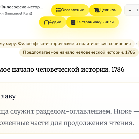
К вечному миру. Философско-исторические и политические сочинения
−
Оглавление
Целиком
1
л (Immanuel Kant)
Аудио
На страничку книги
му миру. Философско-исторические и политические сочинения
Предполагаемое начало человеческой истории. 1786
ое начало человеческой истории. 1786
главу
ица служит разделом-оглавлением. Ниже 
ложенные части для продолжения чтения.