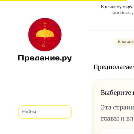
Кант Иммануи
К вечно
Предание.ру
Предполагаем
Выберите 
Эта стран
главы и в