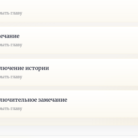
рыть главу
мечание
рыть главу
ключение истории
рыть главу
лючительное замечание
рыть главу