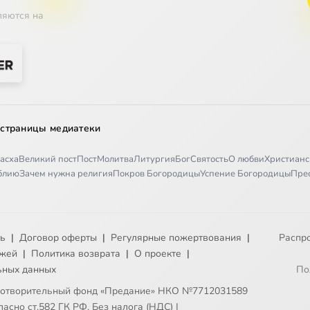
ляются на
 страницы медиатеки
асха
Великий пост
Пост
Молитва
Литургия
Бог
Святость
О любви
Христианс
иблию
Зачем нужна религия
Покров Богородицы
Успение Богородицы
Пре
ть
|
Договор оферты
|
Регулярные пожертвования
|
Распр
ежей
|
Политика возврата
|
О проекте
|
ьных данных
По
готворительный фонд «Предание» НКО №7712031589
асно ст.582 ГК РФ. Без налога (НДС)
|