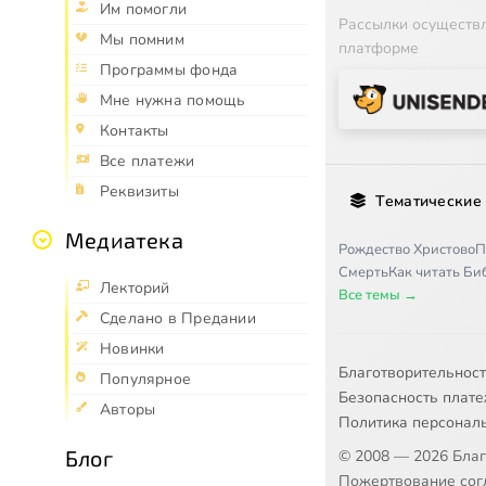
Им помогли
Рассылки осуществ
Мы помним
платформе
Программы фонда
Мне нужна помощь
Контакты
Все платежи
Реквизиты
Тематические
Медиатека
Рождество Христово
П
Смерть
Как читать Б
Лекторий
Все темы →
Сделано в Предании
Новинки
Благотворительнос
Популярное
Безопасность плат
Авторы
Политика персонал
Блог
© 2008 — 2026 Бла
Пожертвование согл