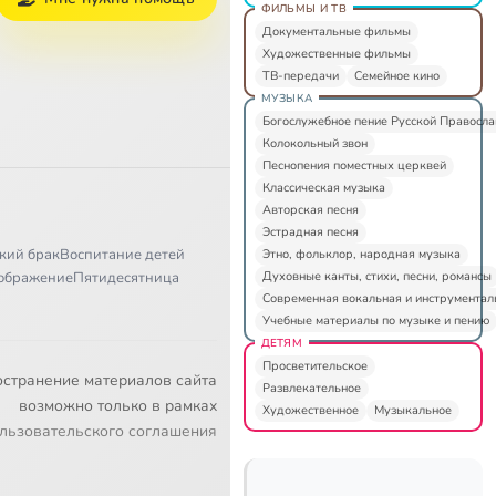
ФИЛЬМЫ И ТВ
Документальные фильмы
Художественные фильмы
ТВ-передачи
Семейное кино
МУЗЫКА
Богослужебное пение Русской Правосл
Колокольный звон
Песнопения поместных церквей
Классическая музыка
Авторская песня
Эстрадная песня
кий брак
Воспитание детей
Этно, фольклор, народная музыка
Духовные канты, стихи, песни, романсы
ображение
Пятидесятница
Современная вокальная и инструментал
Учебные материалы по музыке и пению
ДЕТЯМ
Просветительское
остранение материалов сайта
Развлекательное
возможно только в рамках
Художественное
Музыкальное
льзовательского соглашения