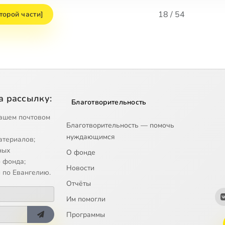
18 / 54
второй части]
а рассылку:
Благотворительность
ашем почтовом
Благотворительность — помочь
нуждающимся
атериалов;
ных
О фонде
 фонда;
Новости
 по Евангелию.
Отчёты
Им помогли
Программы