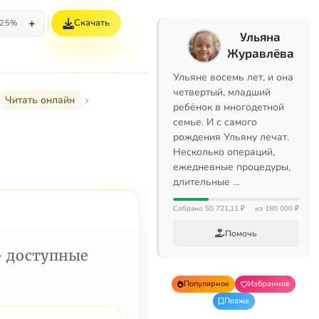
+
Скачать
25%
Ульяна
Журавлёва
Ульяне восемь лет, и она
четвертый, младший
Читать онлайн
ребёнок в многодетной
семье. И с самого
рождения Ульяну лечат.
Несколько операций,
ежедневные процедуры,
длительные …
Собрано 50 721,11 ₽
из 180 000 ₽
Помочь
— доступные
Популярное
Избранное
Позже