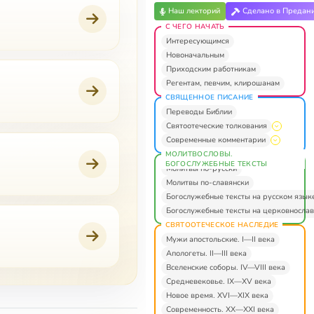
Наш лекторий
Сделано в Предан
С ЧЕГО НАЧАТЬ
Интересующимся
Новоначальным
Приходским работникам
Регентам, певчим, клирошанам
СВЯЩЕННОЕ ПИСАНИЕ
Переводы Библии
Святоотеческие толкования
Современные комментарии
МОЛИТВОСЛОВЫ.
БОГОСЛУЖЕБНЫЕ ТЕКСТЫ
Молитвы по-русски
Молитвы по-славянски
Богослужебные тексты на русском язык
Богослужебные тексты на церковнослав
СВЯТООТЕЧЕСКОЕ НАСЛЕДИЕ
Мужи апостольские. I—II века
Апологеты. II—III века
Вселенские соборы. IV—VIII века
Средневековье. IX—XV века
Новое время. XVI—XIX века
Современность. XX—XXI века