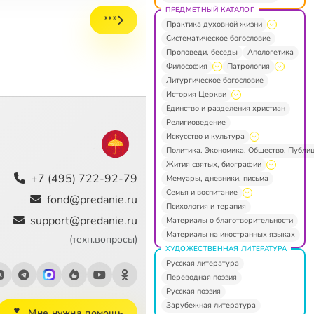
ПРЕДМЕТНЫЙ КАТАЛОГ
***
Практика духовной жизни
Систематическое богословие
Проповеди, беседы
Апологетика
Философия
Патрология
Литургическое богословие
История Церкви
Единство и разделения христиан
Религиоведение
Искусство и культура
Политика. Экономика. Общество. Публи
Жития святых, биографии
+7 (495) 722-92-79
Мемуары, дневники, письма
Семья и воспитание
fond@predanie.ru
Психология и терапия
support@predanie.ru
Материалы о благотворительности
Материалы на иностранных языках
(техн.вопросы)
ХУДОЖЕСТВЕННАЯ ЛИТЕРАТУРА
Русская литература
Переводная поэзия
Русская поэзия
Зарубежная литература
Мне нужна помощь