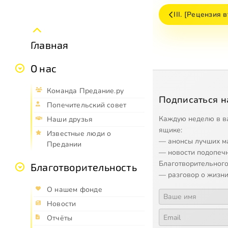
III. [Рецензия 
Главная
О нас
Команда Предание.ру
Подписаться н
Попечительский совет
Каждую неделю в в
Наши друзья
ящике:
Известные люди о
— анонсы лучших м
Предании
— новости подопеч
Благотворительного
Благотворительность
— разговор о жизни
О нашем фонде
Новости
Отчёты