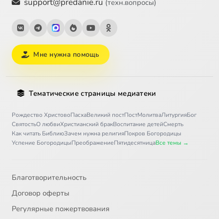
support@predanie.ru
(техн.вопросы)
Мне нужна помощь
Тематические страницы медиатеки
Рождество Христово
Пасха
Великий пост
Пост
Молитва
Литургия
Бог
Святость
О любви
Христианский брак
Воспитание детей
Смерть
Как читать Библию
Зачем нужна религия
Покров Богородицы
Успение Богородицы
Преображение
Пятидесятница
Все темы →
Благотворительность
Договор оферты
Регулярные пожертвования