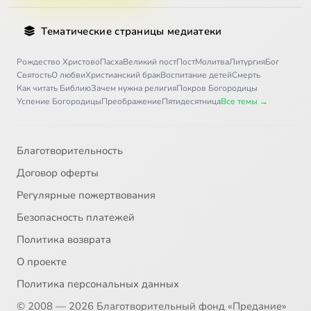
Тематические страницы медиатеки
Рождество Христово
Пасха
Великий пост
Пост
Молитва
Литургия
Бог
Святость
О любви
Христианский брак
Воспитание детей
Смерть
Как читать Библию
Зачем нужна религия
Покров Богородицы
Успение Богородицы
Преображение
Пятидесятница
Все темы →
Благотворительность
Договор оферты
Регулярные пожертвования
Безопасность платежей
Политика возврата
О проекте
Политика персональных данных
© 2008 — 2026 Благотворительный фонд «Предание»