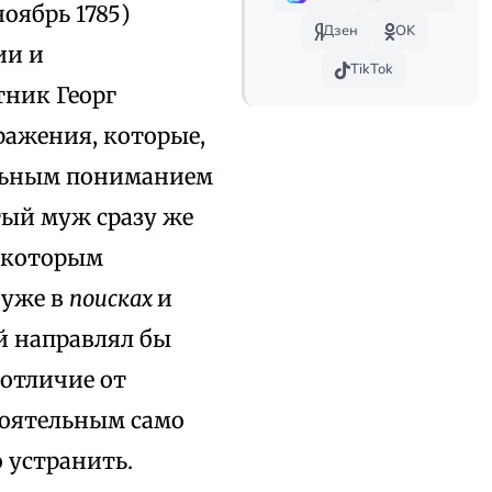
ноябрь 1785)
Дзен
OK
ии и
TikTok
тник Георг
зражения, которые,
ильным пониманием
тый муж сразу же
которым
 уже в
поисках
и
й направлял бы
 отличие от
стоятельным само
 устранить.