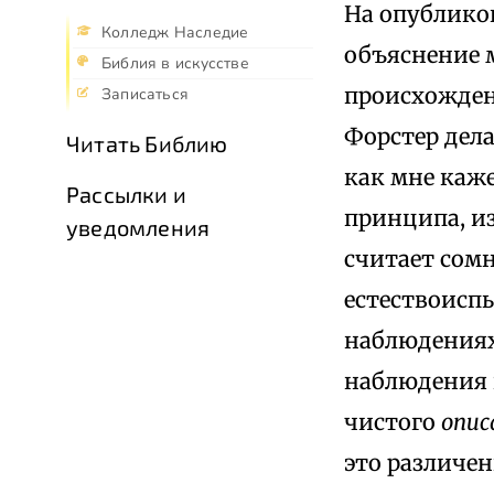
На опубликова
Колледж Наследие
объяснение 
Библия в искусстве
происхожде
Записаться
Форстер дела
Читать Библию
как мне каж
Рассылки и
принципа, из
уведомления
считает сом
естествоисп
наблюдениях
наблюдения 
чистого
опис
это различен