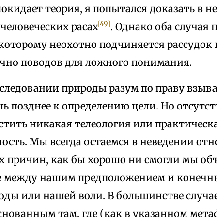
 покидает теория, я попытался доказать в 
[49]
человеческих расах
. Однако оба случая
 которому неохотно подчиняется рассудок 
очно поводов для ложного понимания.
следовании природы разум по праву взыва
ь позднее к определению цели. Но отсутст
стить никакая телеология или практическ
ость. Мы всегда остаемся в неведении от
 причин, как бы хорошо ни смогли мы об
е между нашим предположением и конечн
оды или нашей воли. В большинстве случае
снованным там, где (как в указанном мет