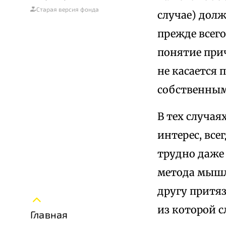
Старая версия фонда
случае) дол
прежде всего
понятие прич
не касается 
собственным
В тех случая
интерес, все
трудно даже 
метода мышл
другу притя
из которой с
Главная