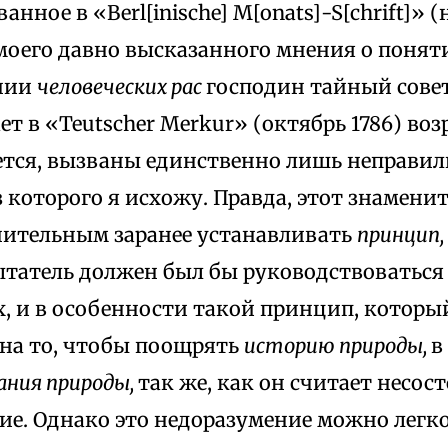
нное в «Berl[inische] M[onats]-S[chrift]» (
моего давно высказанного мнения о понят
нии
человеческих рас
господин тайный сове
ет в «Teutscher Merkur» (октябрь 1786) во
ется, вызваны единственно лишь неправ
 которого я исхожу. Правда, этот знамени
нительным заранее устанавливать
принцип,
ытатель должен был бы руководствоваться
, и в особенности такой принцип, которы
на то, чтобы поощрять
историю природы,
в
ания природы,
так же, как он считает несо
ие. Однако это недоразумение можно легко