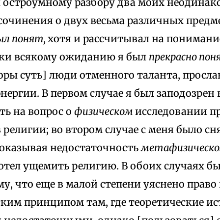
 остроумному разбору два моих неодинак
сочинения о двух весьма различных предм
ыл понят,
хотя и рассчитывал на понимание
еки всякому ожиданию я был
прекрасно пон
оры суть] люди отменного таланта, просл
ергии. В первом случае я был заподозрен в
ть на вопрос о
физическом
исследовании п
 религии; во втором случае с меня было сн
 доказывая недостаточность
метафизическо
хотел ущемить религию. В обоих случаях 
у, что еще в малой степени уяснено право
ским принципом там, где теоретические и