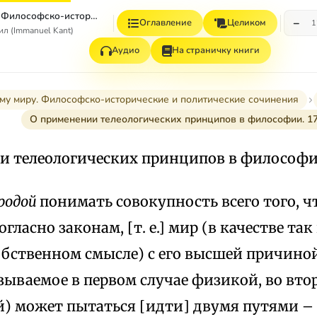
К вечному миру. Философско-исторические и политические сочинения
−
Оглавление
Целиком
1
л (Immanuel Kant)
Аудио
На страничку книги
му миру. Философско-исторические и политические сочинения
О применении телеологических принципов в философии. 1
и телеологических принципов в философии
родой
понимать совокупность всего того, ч
огласно законам, [т. е.] мир (в качестве та
обственном смысле) с его высшей причиной
зываемое в первом случае физикой, во вто
) может пытаться [идти] двумя путями –