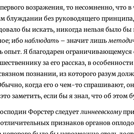
 первого возражения, то несомненно, что в
м блуждании без руководящего принципа, 
довало бы искать, никогда нельзя было бы
ное; ибо
наблюдать
– значит лишь
методич
ь опыт. Я благодарен ограничивающемуся
ественнику за его рассказ, в особенности 
связном познании, из которого разум долж
Обычно, когда его о чем-то спрашивают, он
 это заметить, если бы я знал, что об этом
господин Форстер следует
линнеевскому
пр
 отличительных признаков органов оплодо
ез которого было бы невозможно столь дос