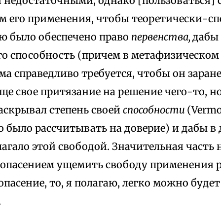
 недостаточными, однако [пользоваться] 
м его применения, чтобы теоретически-с
ю было обеспечено право
первенства,
дабы
его способность (причем в метафизическом
ма справедливо требуется, чтобы он заран
ще свое притязание на решение чего-то, н
аскрывал степень своей
способности
(Vermo
 было рассчитывать на доверие) и дабы в
лагало этой свободой. Значительная часть
 опасением ущемить свободу применения р
 опасение, то, я полагаю, легко можно буде
.