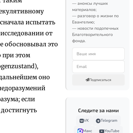
с таким
— анонсы лучших
материалов;
пекулятивному
— разговор о жизни по
 сначала испытать
Евангелию;
— новости подопечных
 исследовании от
Благотворительного
фонда.
ее обосновывал это
о при этом
genzustand),
 дальнейшем оно
Подписаться
 недоразумений
азума; если
т достигнуть
Следите за нами
VK
Telegram
Макс
YouTube