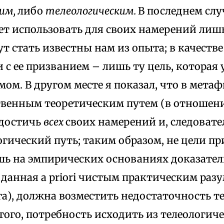
им,
либо
телеологическим.
В последнем слу
т использовать для своих намерений лишь
т стать известны нам из опыта; в качеств
 с ее призванием – лишь ту цель, которая
ом. В другом месте я показал, что в метаф
твенным теоретическим путем (в отношени
 достичь
всех
своих намерений и, следовате
гический путь; таким образом, не цели п
ь на эмпирических основаниях доказательс
данная a priori чистым практическим разу
га), должна возместить недостаточность т
 того, потребность исходить из телеологи