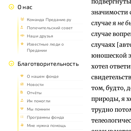
подвергнуты
О нас
значимости 
Команда Предание.ру
случае я
не б
Попечительский совет
случае вопр
Наши друзья
случаях [авт
Известные люди о
Предании
юношеской эн
Благотворительность
хотел ответи
свидетельств
О нашем фонде
Новости
том, будто,
Отчёты
природы, я 
Им помогли
трудно потом
Мы помним
Программы фонда
телеологиче
Мне нужна помощь