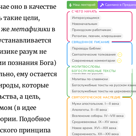
Наш лекторий
Сделано в Предан
чае оно в качестве
С ЧЕГО НАЧАТЬ
 такие цели,
Интересующимся
Новоначальным
е же
метафизики
в
Приходским работникам
Регентам, певчим, клирошанам
 устанавливается
СВЯЩЕННОЕ ПИСАНИЕ
Переводы Библии
изике разум не
Святоотеческие толкования
Современные комментарии
и познания Бога)
МОЛИТВОСЛОВЫ.
БОГОСЛУЖЕБНЫЕ ТЕКСТЫ
льно, ему остается
Молитвы по-русски
Молитвы по-славянски
рироды, которые
Богослужебные тексты на русском язык
Богослужебные тексты на церковнослав
тва, а цель,
СВЯТООТЕЧЕСКОЕ НАСЛЕДИЕ
Мужи апостольские. I—II века
мом (в идее
Апологеты. II—III века
Вселенские соборы. IV—VIII века
еории. Подобное
Средневековье. IX—XV века
Новое время. XVI—XIX века
ческого принципа
Современность. XX—XXI века