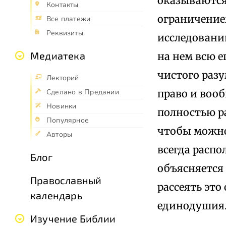
оказываются
Контакты
ограничение
Все платежи
Реквизиты
исследовани
Медиатека
на нем всю 
чистого разу
Лекторий
право и вооб
Сделано в Предании
Новинки
полностью р
Популярное
чтобы можно
Авторы
всегда распо
Блог
объясняется
Православный
рассеять это
календарь
единодушия
Изучение Библии