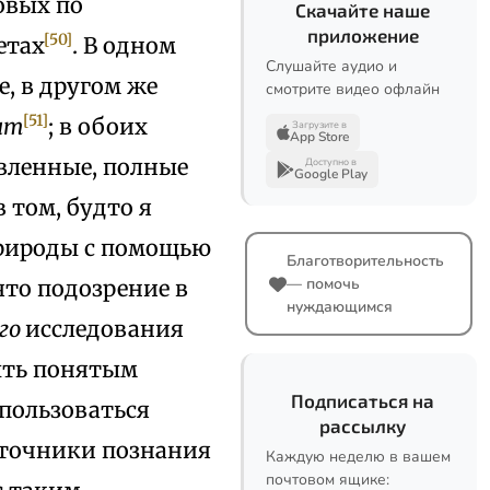
овых по
Скачайте наше
приложение
[50]
етах
. В одном
Слушайте аудио и
, в другом же
смотрите видео офлайн
[51]
ят
; в обоих
Загрузите в
App Store
авленные, полные
Доступно в
Google Play
 том, будто я
рироды с помощью
Благотворительность
— помочь
ято подозрение в
нуждающимся
го
исследования
быть понятым
Подписаться на
 пользоваться
рассылку
сточники познания
Каждую неделю в вашем
почтовом ящике: