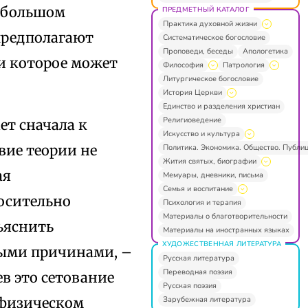
небольшом
ПРЕДМЕТНЫЙ КАТАЛОГ
Практика духовной жизни
 предполагают
Систематическое богословие
Проповеди, беседы
Апологетика
и которое может
Философия
Патрология
Литургическое богословие
История Церкви
Единство и разделения христиан
Религиоведение
ет сначала к
Искусство и культура
вие теории не
Политика. Экономика. Общество. Публи
Жития святых, биографии
ая
Мемуары, дневники, письма
Семья и воспитание
носительно
Психология и терапия
Материалы о благотворительности
ъяснить
Материалы на иностранных языках
ХУДОЖЕСТВЕННАЯ ЛИТЕРАТУРА
ыми причинами, –
Русская литература
Переводная поэзия
в это сетование
Русская поэзия
Зарубежная литература
афизическом