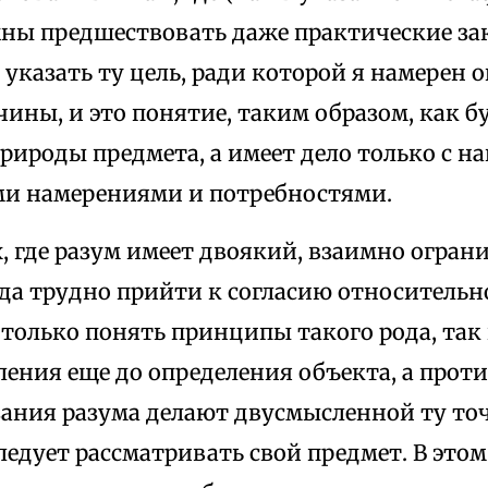
жны предшествовать даже практические за
 указать ту цель, ради которой я намерен 
ины, и это понятие, таким образом, как 
природы предмета, а имеет дело только с 
и намерениями и потребностями.
х, где разум имеет двоякий, взаимно огр
гда трудно прийти к согласию относитель
только понять принципы такого рода, так
ения еще до определения объекта, а прот
зания разума делают двусмысленной ту точ
ледует рассматривать свой предмет. В это