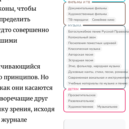
ФИЛЬМЫ И ТВ
коны, чтобы
Документальные фильмы
Художественные фильмы
определить
ТВ-передачи
Семейное кино
МУЗЫКА
будто совершенно
Богослужебное пение Русской Правосл
Колокольный звон
нашими
Песнопения поместных церквей
Классическая музыка
Авторская песня
Эстрадная песня
аничивающийся
Этно, фольклор, народная музыка
Духовные канты, стихи, песни, романсы
но принципов. Но
Современная вокальная и инструментал
Учебные материалы по музыке и пению
 как они касаются
ДЕТЯМ
Просветительское
иворечащие друг
Развлекательное
Художественное
Музыкальное
ку зрения, исходя
м журнале