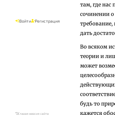
там, где нас
сочинении о 
Войти
Регистрация
требование,
дать достат
Во всяком ис
теории и лиш
может возме
целесообразн
действующих
соответстви
будь то прир
кажется обо
Старая версия сайта