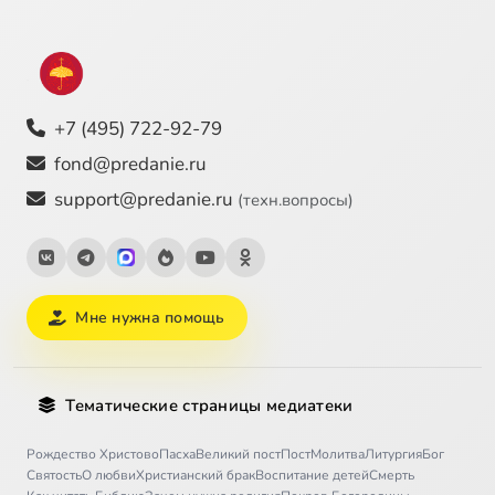
+7 (495) 722-92-79
fond@predanie.ru
support@predanie.ru
(техн.вопросы)
Мне нужна помощь
Тематические страницы медиатеки
Рождество Христово
Пасха
Великий пост
Пост
Молитва
Литургия
Бог
Святость
О любви
Христианский брак
Воспитание детей
Смерть