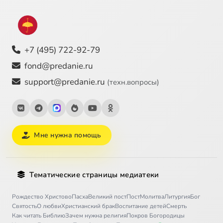
+7 (495) 722-92-79
fond@predanie.ru
support@predanie.ru
(техн.вопросы)
Мне нужна помощь
Тематические страницы медиатеки
Рождество Христово
Пасха
Великий пост
Пост
Молитва
Литургия
Бог
Святость
О любви
Христианский брак
Воспитание детей
Смерть
Как читать Библию
Зачем нужна религия
Покров Богородицы