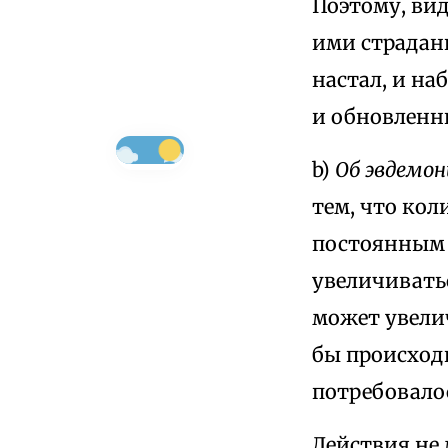
Поэтому, вид
ими страдани
настал, и на
и обновленн
b)
Об эвдемон
тем, что кол
постоянным 
увеличиватьс
может увели
бы происходи
потребовалос
Действия не