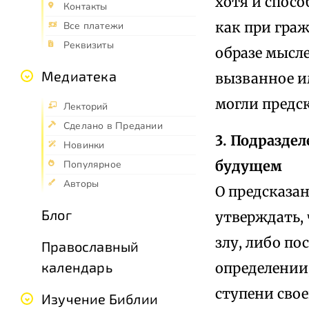
хотя и спос
Контакты
как при гра
Все платежи
Реквизиты
образе мысле
Медиатека
вызванное им
могли предск
Лекторий
Сделано в Предании
3. Подраздел
Новинки
будущем
Популярное
Авторы
О предсказа
Блог
утверждать,
злу, либо п
Православный
календарь
определении
ступени свое
Изучение Библии