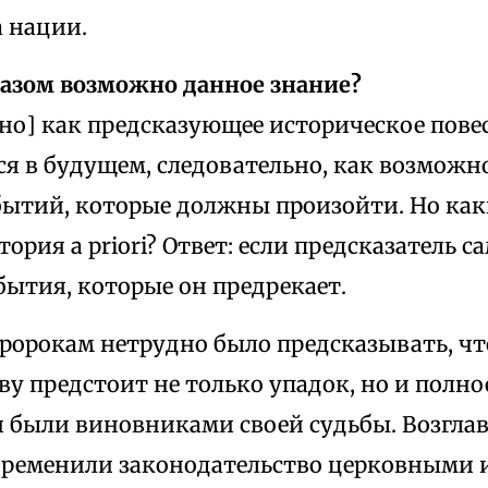
а нации.
разом возможно данное знание?
но] как предсказующее историческое повес
я в будущем, следовательно, как возможное
бытий, которые должны произойти. Но ка
ория a priori? Ответ: если предсказатель с
бытия, которые он предрекает.
ророкам нетрудно было предсказывать, чт
ву предстоит не только упадок, но и полно
и были виновниками своей судьбы. Возглав
бременили законодательство церковными