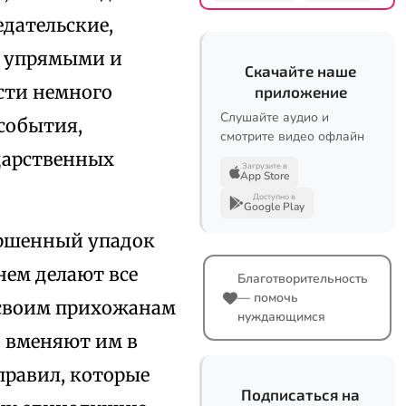
едательские,
, упрямыми и
Скачайте наше
сти немного
приложение
Слушайте аудио и
события,
смотрите видео офлайн
дарственных
Загрузите в
App Store
Доступно в
Google Play
ершенный упадок
нем делают все
Благотворительность
— помочь
 своим прихожанам
нуждающимся
о вменяют им в
правил, которые
Подписаться на