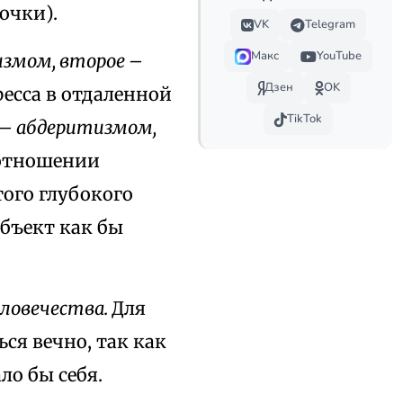
очки).
VK
Telegram
Макс
YouTube
змом, второе –
Дзен
OK
ресса в отдаленной
TikTok
 – абдеритизмом,
 отношении
того глубокого
убъект как бы
еловечества.
Для
ся вечно, так как
ло бы себя.