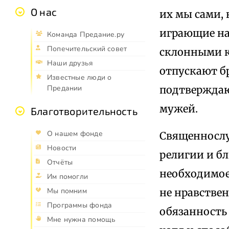
О нас
их мы сами, 
играющие на
Команда Предание.ру
Попечительский совет
склонными к
Наши друзья
отпускают б
Известные люди о
подтверждаю
Предании
мужей.
Благотворительность
О нашем фонде
Священнослу
Новости
религии и бл
Отчёты
необходимое
Им помогли
не нравстве
Мы помним
Программы фонда
обязанность
Мне нужна помощь