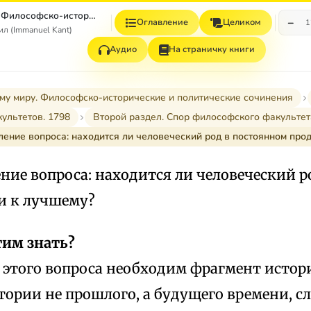
К вечному миру. Философско-исторические и политические сочинения
−
Оглавление
Целиком
1
л (Immanuel Kant)
Аудио
На страничку книги
му миру. Философско-исторические и политические сочинения
ультетов. 1798
Второй раздел. Спор философского факультет
вление вопроса: находится ли человеческий род в постоянном пр
ение вопроса: находится ли человеческий 
и к лучшему?
тим знать?
 этого вопроса необходим фрагмент истори
тории не прошлого, а будущего времени, с