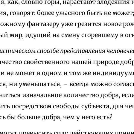
я, как, словно горы, нарастают злодеяния
я, говорят: более ужасного быть не может
божному фантазеру уже грезится новое ро
ый мир, идущий на смену сгоревшему в огн
истическом способе представления человече
ичество свойственного нашей природе добр
и не может в одном и том же индивидуум
я, ни уменьшаться, – всегда можно соглас
читься изначальное количество добра, есл
ть посредством свободы субъекта, для че
ь бы больше добра, чем у него есть?
 могут превысить силу действующих причи