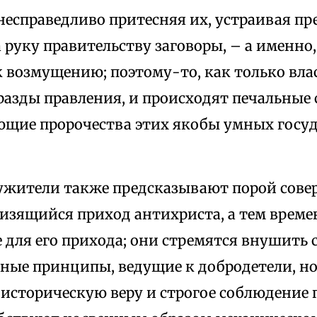
несправедливо притесняя их, устраивая пр
 руку правительству заговоры, – а именно
 возмущению; поэтому-то, как только вла
разды правления, и происходят печальные 
щие пророчества этих якобы умных госу
жители также предсказывают порой сов
изящийся приход антихриста, а тем време
 для его прихода; они стремятся внушить
нные принципы, ведущие к добродетели, н
 историческую веру и строгое соблюдение 