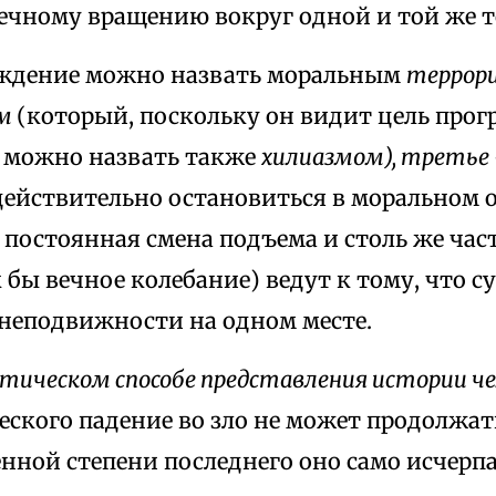
ечному вращению вокруг одной и той же т
ждение можно назвать моральным
террори
ом
(который, поскольку он видит цель прог
, можно назвать также
хилиазмом), третье
 действительно остановиться в моральном
постоянная смена подъема и столь же час
 бы вечное колебание) ведут к тому, что с
 неподвижности на одном месте.
тическом способе представления истории ч
еского падение во зло не может продолжать
нной степени последнего оно само исчерпа