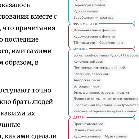
оказалось
Переводная поэзия
Русская поэзия
вования вместе с
Зарубежная литература
ФИЛЬМЫ И ТВ
, что причитания
Документальные фильмы
Художественные фильмы
о последние
ТВ-передачи
Семейное кино
МУЗЫКА
ого, ими самими
Богослужебное пение Русской Правосл
м образом, в
Колокольный звон
Песнопения поместных церквей
Классическая музыка
Авторская песня
Эстрадная песня
поступают точно
Этно, фольклор, народная музыка
Духовные канты, стихи, песни, романсы
ужно брать людей
Современная вокальная и инструментал
Учебные материалы по музыке и пению
, какими их
ДЕТЯМ
душные
Просветительское
Развлекательное
ы, какими сделали
Художественное
Музыкальное