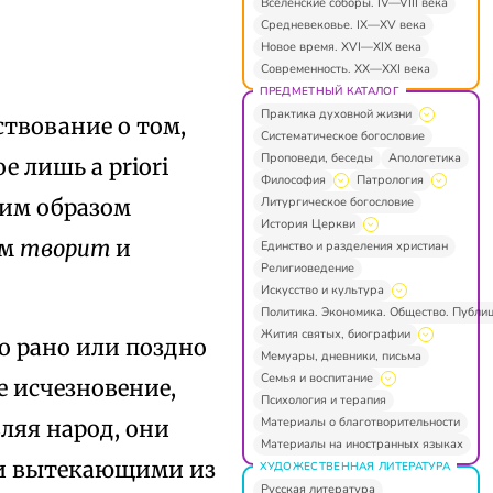
Вселенские соборы. IV—VIII века
Средневековье. IX—XV века
Новое время. XVI—XIX века
Современность. XX—XXI века
ПРЕДМЕТНЫЙ КАТАЛОГ
Практика духовной жизни
твование о том,
Систематическое богословие
Проповеди, беседы
Апологетика
 лишь a priori
Философия
Патрология
Литургическое богословие
ким образом
История Церкви
ам
творит
и
Единство и разделения христиан
Религиоведение
Искусство и культура
Политика. Экономика. Общество. Публи
Жития святых, биографии
о рано или поздно
Мемуары, дневники, письма
Семья и воспитание
е исчезновение,
Психология и терапия
Материалы о благотворительности
ляя народ, они
Материалы на иностранных языках
 и вытекающими из
ХУДОЖЕСТВЕННАЯ ЛИТЕРАТУРА
Русская литература