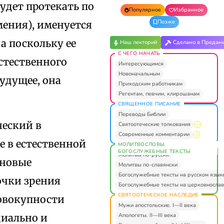
будет протекать по
Популярное
Избранное
Позже
мения), именуется
а поскольку ее
Наш лекторий
Сделано в Предан
С ЧЕГО НАЧАТЬ
стественного
Интересующимся
Новоначальным
удущее, она
Приходским работникам
Регентам, певчим, клирошанам
СВЯЩЕННОЕ ПИСАНИЕ
Переводы Библии
ческий в
Святоотеческие толкования
Современные комментарии
е в естественной
МОЛИТВОСЛОВЫ.
БОГОСЛУЖЕБНЫЕ ТЕКСТЫ
Молитвы по-русски
 новые
Молитвы по-славянски
Богослужебные тексты на русском язык
точки зрения
Богослужебные тексты на церковнослав
СВЯТООТЕЧЕСКОЕ НАСЛЕДИЕ
совокупности
Мужи апостольские. I—II века
Апологеты. II—III века
циально и