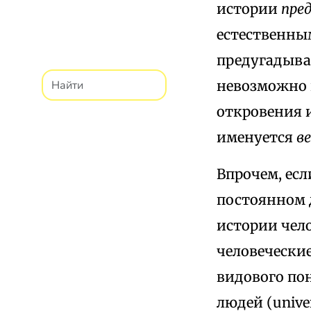
истории
пре
естественны
предугадываю
невозможно 
откровения 
именуется
в
Впрочем, есл
постоянном д
истории чел
человеческие
видового пон
людей (unive