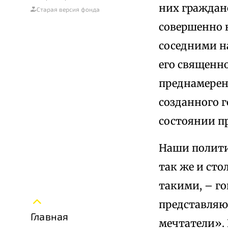
них граждан
Старая версия фонда
совершенно 
соседними н
его священн
преднамерен
созданного г
состоянии п
Наши полити
так же и сто
такими, – го
представляю
Главная
мечтатели». 