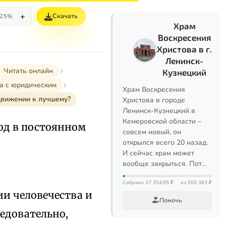
+
Скачать
25%
Храм
Воскресения
Христова в г.
Ленинск-
Читать онлайн
Кузнецкий
а с юридическим
Храм Воскресения
одвижении к лучшему?
Христова в городе
Ленинск-Кузнецкий в
Кемеровской области –
род в постоянном
совсем новый, он
открылся всего 20 назад.
И сейчас храм может
вообще закрыться. Пот…
Собрано 17 354,95 ₽
из 500 363 ₽
и человечества и
Помочь
ледовательно,