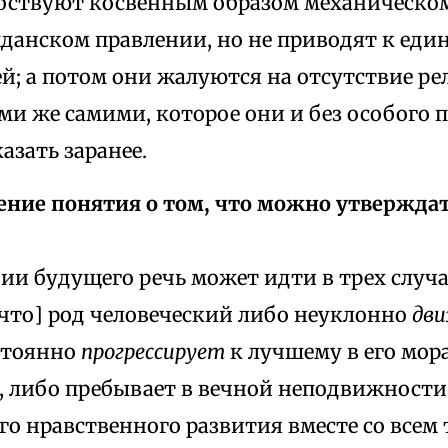
обствуют косвенным образом механическ
жданском правлении, но не приводят к еди
й; а потом они жалуются на отсутствие ре
и же самими, которое они и без особого 
азать заранее.
ение понятия о том, что можно утверждат
нии будущего речь может идти в трех случ
 что] род человеческий либо неуклонно
дви
остоянно
прогрессирует
к лучшему в его мо
, либо пребывает в вечной неподвижности
го нравственного развития вместе со всем