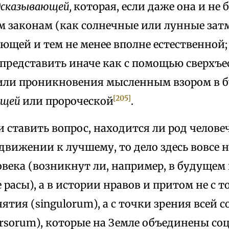
дсказывающей,
которая, если даже она и не 
м законам (как солнечные или лунные зат
щей и тем не менее вполне естественной; 
представить иначе как с помощью сверхъе
или проникновения мысленным взором в б
[205]
ещей
или пророческой
.
и ставить вопрос, находится ли род челове
вижении к лучшему, то дело здесь вовсе н
овека (возникнут ли, например, в будущем
 расы), а в истории нравов и притом не с 
ятия (singulorum), а с точки зрения всей 
rsorum), которые на Земле объединены со