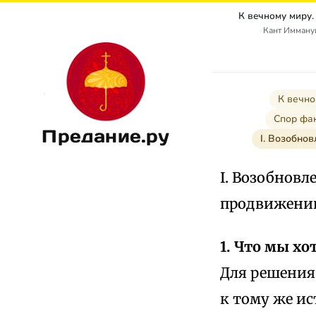
Кант Иммануи
К вечно
Спор фак
Предание.ру
I. Возобно
I. Возобновл
продвижени
1. Что мы хо
Для решения
к тому же ис