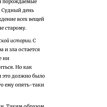
 и порождаемые
; Судный день
ждение всех вещей
е старому.
ской истории.
С
а и зла остается
е ни
иться. Но как
и это должно было
го ему опять-таки
н. Таким образом,