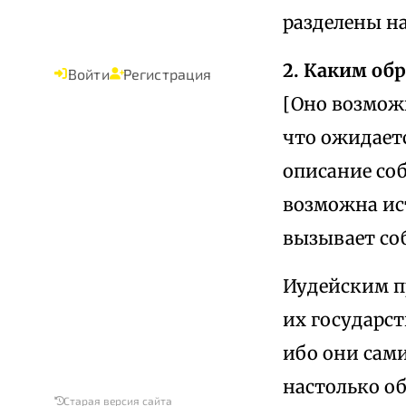
разделены н
2. Каким об
Войти
Регистрация
[Оно возмож
что ожидаетс
описание со
возможна ист
вызывает со
Иудейским п
их государст
ибо они сам
настолько о
Старая версия сайта