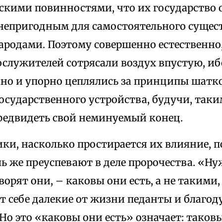
скими повинностями, что их государство 
непригодным для самостоятельного сущест
ародами. Поэтому совершенно естественно
ослужителей сотрясали воздух впустую, иб
но и упорно цеплялись за принципы шатк
осударственного устройства, будучи, таки
редвидеть свой неминуемый конец.
ки, насколько простирается их влияние, 
ль же преуспевают в деле пророчества. «Н
ворят они, – каковы они есть, а не такими
т себе далекие от жизни педанты и благо
Но это «каковы они есть» означает: таков