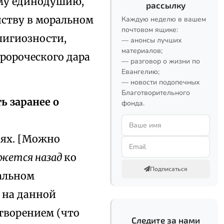
ому единодушию,
рассылку
нству в моральном
Каждую неделю в вашем
почтовом ящике:
лигиозности,
— анонсы лучших
материалов;
пророческого дара
— разговор о жизни по
Евангелию;
— новости подопечных
Благотворительного
ь заранее о
фонда.
аях. [Можно
жется назад
ко
Подписаться
ральном
 на данной
 творением (что
Следите за нами