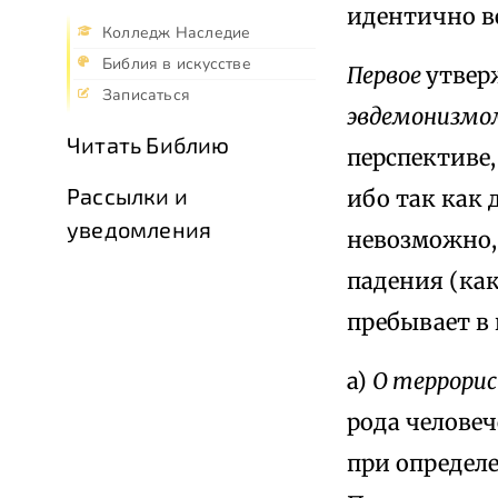
идентично в
Колледж Наследие
Библия в искусстве
Первое
утвер
Записаться
эвдемонизм
Читать Библию
перспективе
Рассылки и
ибо так как
уведомления
невозможно, 
падения (как
пребывает в
a)
О террорис
рода человеч
при определе