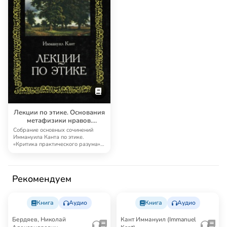
Лекции по этике. Основания
метафизики нравов.
Критика практического
Собрание основных сочинений
разума
Иммануила Канта по этике.
«Критика практического разума»
— помимо того, …
Рекомендуем
Книга
Аудио
Книга
Аудио
Бердяев, Николай
Кант Иммануил (Immanuel