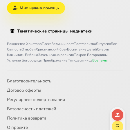
Мне нужна помощь
Тематические страницы медиатеки
Рождество Христово
Пасха
Великий пост
Пост
Молитва
Литургия
Бог
Святость
О любви
Христианский брак
Воспитание детей
Смерть
Как читать Библию
Зачем нужна религия
Покров Богородицы
Успение Богородицы
Преображение
Пятидесятница
Все темы →
Благотворительность
Договор оферты
Регулярные пожертвования
Безопасность платежей
Политика возврата
О проекте