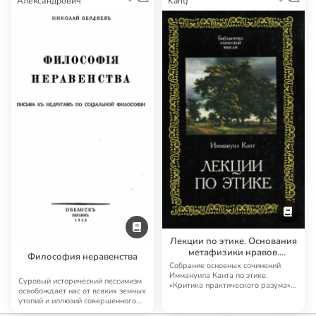
Александрович
Kant)
Лекции по этике. Основания
метафизики нравов.
Философия неравенства
Критика практического
Собрание основных сочинений
разума
Иммануила Канта по этике.
Суровый исторический пессимизм
«Критика практического разума»
освобождает нас от всяких земных
— помимо того, …
утопий и иллюзий совершенного
общест…