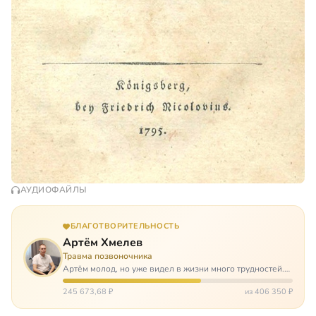
АУДИОФАЙЛЫ
БЛАГОТВОРИТЕЛЬНОСТЬ
Артём Хмелев
Травма позвоночника
Артём молод, но уже видел в жизни много трудностей.
Он сирота, привык заботится о себе сам, но, когда
случилось несчастье, и он был парализован – остался на
245 673,68 ₽
из 406 350 ₽
попечении бабушки. И кр…