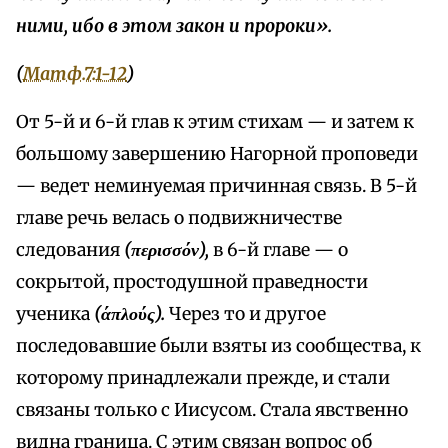
ними, ибо в этом закон и пророки».
(
Матф.7:1-12
)
От 5-й и 6-й глав к этим стихам — и затем к
большому завершению Нагорной проповеди
— ведет неминуемая причинная связь. В 5-й
главе речь велась о подвижничестве
следования
(περισσόν),
в 6-й главе — о
сокрытой, простодушной праведности
ученика
(άπλούς).
Через то и другое
последовавшие были взяты из сообщества, к
которому принадлежали прежде, и стали
связаны только с Иисусом. Стала явственно
видна граница. С этим связан вопрос об