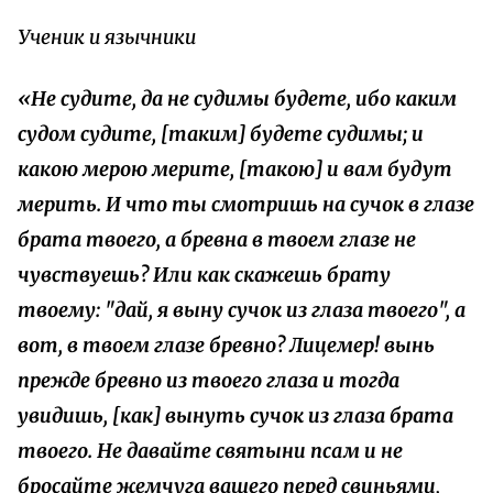
Ученик и язычники
«Не судите, да не судимы будете, ибо каким
судом судите, [таким] будете судимы; и
какою мерою мерите, [такою] и вам будут
мерить. И что ты смотришь на сучок в глазе
брата твоего, а бревна в твоем глазе не
чувствуешь? Или как скажешь брату
твоему: "дай, я выну сучок из глаза твоего", а
вот, в твоем глазе бревно? Лицемер! вынь
прежде бревно из твоего глаза и тогда
увидишь, [как] вынуть сучок из глаза брата
твоего. Не давайте святыни псам и не
бросайте жемчуга вашего перед свиньями,