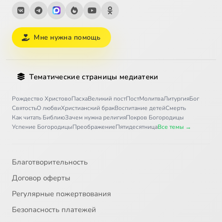
Мне нужна помощь
Тематические страницы медиатеки
Рождество Христово
Пасха
Великий пост
Пост
Молитва
Литургия
Бог
Святость
О любви
Христианский брак
Воспитание детей
Смерть
Как читать Библию
Зачем нужна религия
Покров Богородицы
Успение Богородицы
Преображение
Пятидесятница
Все темы →
Благотворительность
Договор оферты
Регулярные пожертвования
Безопасность платежей