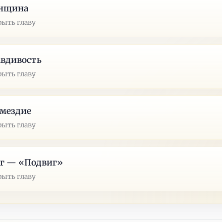
нщина
рыть главу
авдивость
рыть главу
змездие
рыть главу
аг — «Подвиг»
рыть главу