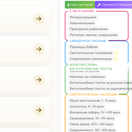
Наш лекторий
Сделано в Предан
С ЧЕГО НАЧАТЬ
Интересующимся
Новоначальным
Приходским работникам
Регентам, певчим, клирошанам
СВЯЩЕННОЕ ПИСАНИЕ
Переводы Библии
Святоотеческие толкования
Современные комментарии
МОЛИТВОСЛОВЫ.
БОГОСЛУЖЕБНЫЕ ТЕКСТЫ
Молитвы по-русски
Молитвы по-славянски
Богослужебные тексты на русском язык
Богослужебные тексты на церковнослав
СВЯТООТЕЧЕСКОЕ НАСЛЕДИЕ
Мужи апостольские. I—II века
Апологеты. II—III века
Вселенские соборы. IV—VIII века
Средневековье. IX—XV века
Новое время. XVI—XIX века
Современность. XX—XXI века