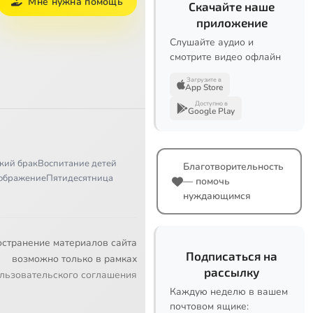
Мне нужна помощь
Скачайте наше
приложение
Слушайте аудио и
смотрите видео офлайн
Загрузите в
App Store
Доступно в
Google Play
кий брак
Воспитание детей
Благотворительность
ображение
Пятидесятница
— помочь
нуждающимся
остранение материалов сайта
Подписаться на
возможно только в рамках
рассылку
льзовательского соглашения
Каждую неделю в вашем
почтовом ящике: