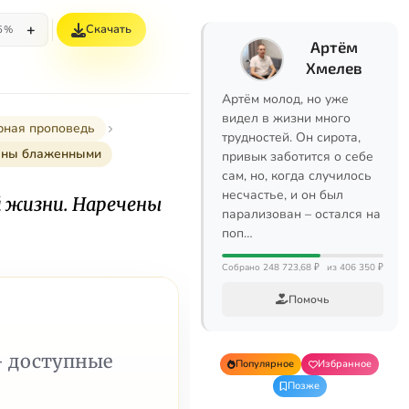
+
Скачать
5%
Артём
Хмелев
Артём молод, но уже
видел в жизни много
рная проповедь
трудностей. Он сирота,
чены блаженными
привык заботится о себе
сам, но, когда случилось
несчастье, и он был
й жизни. Наречены
парализован – остался на
поп…
Собрано 248 723,68 ₽
из 406 350 ₽
Помочь
— доступные
Популярное
Избранное
Позже