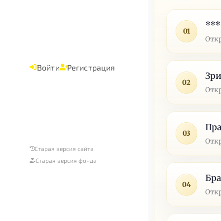
***
01
Отк
Войти
Регистрация
Зр
02
Отк
Пра
03
Отк
Старая версия сайта
Старая версия фонда
Бр
04
Отк