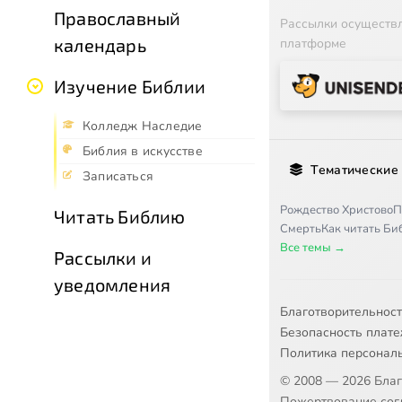
Православный
Рассылки осуществ
календарь
платформе
Изучение Библии
Колледж Наследие
Библия в искусстве
Тематические
Записаться
Рождество Христово
П
Читать Библию
Смерть
Как читать Б
Все темы →
Рассылки и
уведомления
Благотворительнос
Безопасность плат
Политика персонал
© 2008 — 2026 Бла
Пожертвование согл