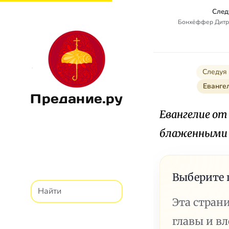
След
Бонхёффер Дитрих
Следуя 
Еванге
Предание.ру
Евангелие от
блаженными
Выберите 
Эта стран
главы и в