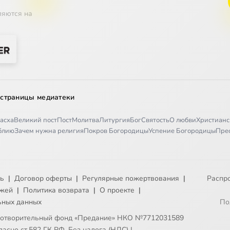
ляются на
 страницы медиатеки
асха
Великий пост
Пост
Молитва
Литургия
Бог
Святость
О любви
Христианс
иблию
Зачем нужна религия
Покров Богородицы
Успение Богородицы
Пре
ть
|
Договор оферты
|
Регулярные пожертвования
|
Распр
ежей
|
Политика возврата
|
О проекте
|
ьных данных
По
готворительный фонд «Предание» НКО №7712031589
асно ст.582 ГК РФ. Без налога (НДС)
|