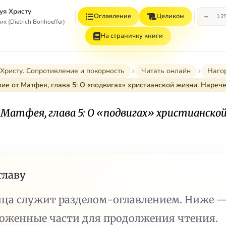
уя Христу
−
Оглавление
Целиком
12
 (Dietrich Bonhoeffer)
На страничку книги
Христу. Сопротивление и покорность
Читать онлайн
Наго
лие от Матфея, глава 5: О «подвигах» христианской жизни. Наре
 Матфея, глава 5: О «подвигах» христианско
главу
ица служит разделом-оглавлением. Ниже 
ложенные части для продолжения чтения.