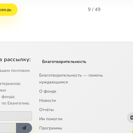
9 / 49
оведь
а рассылку:
Благотворительность
ашем почтовом
Благотворительность — помочь
нуждающимся
атериалов;
ных
О фонде
 фонда;
Новости
 по Евангелию.
Отчёты
Им помогли
Программы