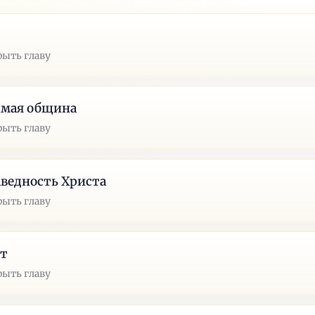
рыть главу
имая община
рыть главу
ведность Христа
рыть главу
ат
рыть главу