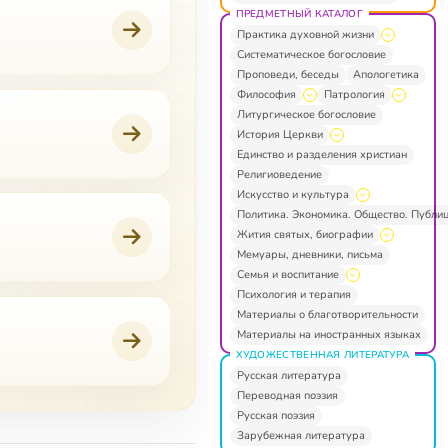
ПРЕДМЕТНЫЙ КАТАЛОГ
Практика духовной жизни
Систематическое богословие
Проповеди, беседы
Апологетика
Философия
Патрология
Литургическое богословие
История Церкви
Единство и разделения христиан
Религиоведение
Искусство и культура
Политика. Экономика. Общество. Публи
Жития святых, биографии
Мемуары, дневники, письма
Семья и воспитание
Психология и терапия
Материалы о благотворительности
Материалы на иностранных языках
ХУДОЖЕСТВЕННАЯ ЛИТЕРАТУРА
Русская литература
Переводная поэзия
Русская поэзия
Зарубежная литература