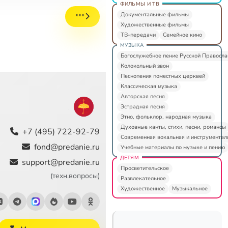
ФИЛЬМЫ И ТВ
Документальные фильмы
***
Художественные фильмы
ТВ-передачи
Семейное кино
МУЗЫКА
Богослужебное пение Русской Правосл
Колокольный звон
Песнопения поместных церквей
Классическая музыка
Авторская песня
Эстрадная песня
Этно, фольклор, народная музыка
Духовные канты, стихи, песни, романсы
+7 (495) 722-92-79
Современная вокальная и инструментал
fond@predanie.ru
Учебные материалы по музыке и пению
ДЕТЯМ
support@predanie.ru
Просветительское
(техн.вопросы)
Развлекательное
Художественное
Музыкальное