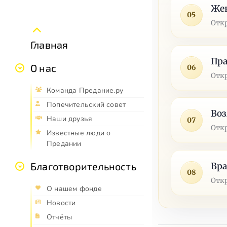
Же
05
Отк
Главная
Пр
О нас
06
Отк
Команда Предание.ру
Попечительский совет
Во
Наши друзья
07
Отк
Известные люди о
Предании
Благотворительность
Вр
08
Отк
О нашем фонде
Новости
Отчёты