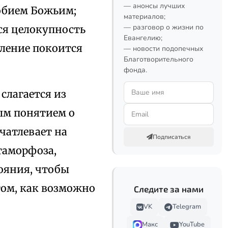
— анонсы лучших
добием Божьим;
материалов;
— разговор о жизни по
вся целокупность
Евангелию;
оление покоится
— новости подопечных
Благотворительного
фонда.
слагается из
ым понятием о
чатлевает на
Подписаться
таморфоза,
тояния, чтобы
том, как возможно
Следите за нами
VK
Telegram
Макс
YouTube