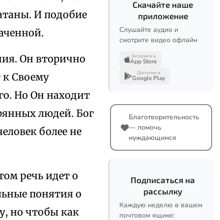
Скачайте наше
сатаны. И подобие
приложение
Слушайте аудио и
раченной.
смотрите видео офлайн
ния. Он вторично
Загрузите в
App Store
Доступно в
т к Своему
Google Play
го. Но Он находит
ерянных людей. Бог
Благотворительность
— помочь
еловек более не
нуждающимся
том речь идет о
Подписаться на
рассылку
ильные понятия о
Каждую неделю в вашем
у, но чтобы как
почтовом ящике: