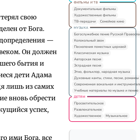
ФИЛЬМЫ И ТВ
Документальные фильмы
Художественные фильмы
утерял свою
ТВ-передачи
Семейное кино
елен от Бога.
МУЗЫКА
Богослужебное пение Русской Правосл
едопределения —
Колокольный звон
Песнопения поместных церквей
веком. Он должен
Классическая музыка
Авторская песня
ашего бытия и
Эстрадная песня
Этно, фольклор, народная музыка
иеся дети Адама
Духовные канты, стихи, песни, романсы
Современная вокальная и инструментал
дя лишь из самих
Учебные материалы по музыке и пению
ние вновь обрести
ДЕТЯМ
Просветительское
жущийся успех,
Развлекательное
Художественное
Музыкальное
го ими Бога, все