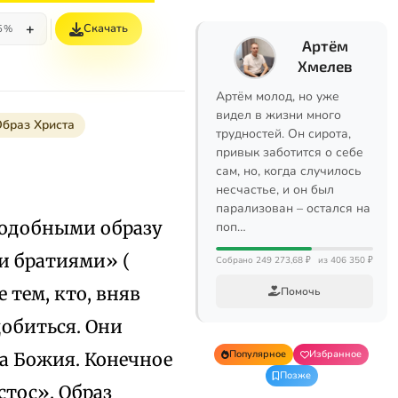
+
Скачать
5%
Артём
Хмелев
Артём молод, но уже
видел в жизни много
браз Христа
трудностей. Он сирота,
привык заботится о себе
сам, но, когда случилось
несчастье, и он был
парализован – остался на
 подобными образу
поп…
и братиями» (
Собрано 249 273,68 ₽
из 406 350 ₽
 тем, кто, вняв
Помочь
добиться. Они
Популярное
Избранное
а Божия. Конечное
Позже
стос». Образ