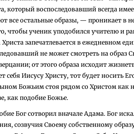
а, который воспоследовавший всегда имеет
ют все остальные образы, — проникает в не
го, чтобы ученик уподобился учителю и ра
 Христа запечатлевается в ежедневном еди
следовавший не может смотреть на образ С
ерцании; от этого образа исходит жизнетв
ет себя Иисусу Христу, тот будет носить Его
сыном Божьим стоя рядом со Христом как 
е, как подобие Божье.
обие Бог сотворил вначале Адама. Бог иска
ния, созвучия Своему собственному образу