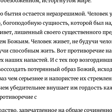
в обезбоженном, исторгнутом мире.
го бытия остается неразрешимой. Человек 
, богоподобную сущность, которой был над
ивет, лишенный своего существенного пр
ем Божьим. Человек живет, не будучи чело
дучи способным жить. Вот противоречие н
х наших напастей. И с тех пор возгордивш
воссоздать потерянный образ Божий, исхо
 раз чем серьезнее и напористее их стремле
 чем убедительнее внушает им гордость ка
ротиворечие с
одство, запечатленное на образе сочиненно