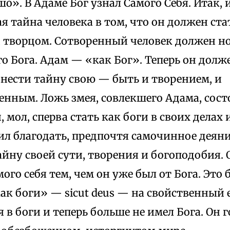
шо». В Адаме Бог узнал Самого Себя. Итак,
 тайна человека в том, что он должен ст
и творцом. Сотворенный человек должен но
о Бога. Адам — «как Бог». Теперь он долж
нести тайну свою — быть и творением, и
нным. Ложь змея, совлекшего Адама, состо
 мол, сперва стать как боги в своих делах 
л благодать, предпочтя самочинное деяни
йну своей сути, творения и богоподобия. О
мого себя тем, чем он уже был от Бога. Это
ак боги» — sicut deus — на свойственный 
я в боги и теперь больше не имел Бога. Он 