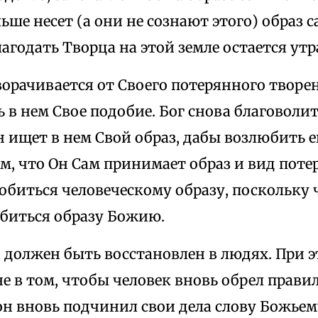
ьше несет (а они не сознают этого) образ 
агодать Творца на этой земле остается ут
ворачивается от Своего потерянного творе
ь в нем Свое подобие. Бог снова благоволи
 ищет в нем Свой образ, дабы возлюбить е
ем, что Он Сам принимает образ и вид пот
биться человеческому образу, поскольку ч
биться образу Божию.
должен быть восстановлен в людях. При э
не в том, чтобы человек вновь обрел прав
он вновь подчинил свои дела слову Божьем