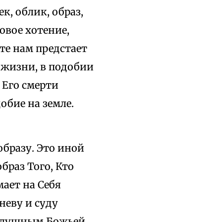
к, облик, образ,
овое хотение,
те нам предстает
 жизни, в подобии
 Его смерти
обие на земле.
образу. Это иной
образ Того, Кто
мает на Себя
неву и суду
ослушным Божьей