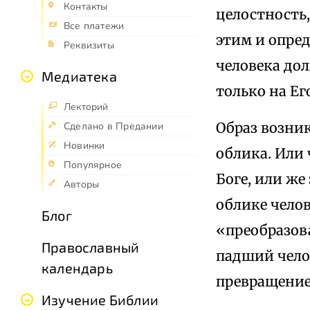
Контакты
целостность
Все платежи
этим и опред
Реквизиты
человека дол
Медиатека
только на Е
Лекторий
Образ возник
Сделано в Предании
Новинки
облика. Или
Популярное
Боге, или же
Авторы
облике чело
Блог
«преобразов
Православный
падший чело
календарь
превращение
Изучение Библии