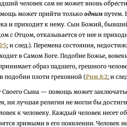
адший человек сам не может вновь обрести
омощь может прийти только
одним
путем. 
ека и приходит к нему. Сын Божий, бывши
ом с Отцом, отказывается от нее и приходи
2:5
; и след.). Перемена состояния, недости
ходит в Самом Боге. Подобие Божье, вовек
 принимает образ падшего, грешного челове
в подобии плоти греховной (
Рим.8:2
; и след
т Своего Сына — помощь может заключаться
я, ни лучшая религия не могли бы достигн
овек к человеку. Каждый человек несет обр
ятся зримыми в его появлении. Человек не 