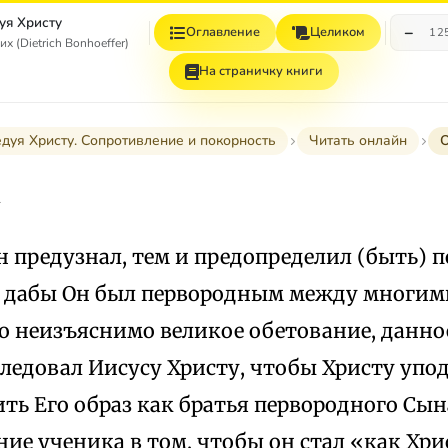
уя Христу
−
Оглавление
Целиком
12
 (Dietrich Bonhoeffer)
На страничку книги
дуя Христу. Сопротивление и покорность
Читать онлайн
О
а
н предузнал, тем и предопределил (быть)
, дабы Он был первородным между многим
Это неизъяснимо великое обетование, данное
ледовал Иисусу Христу, чтобы Христу упо
ть Его образ как братья первородного Сын
ие ученика в том, чтобы он стал «как Хри