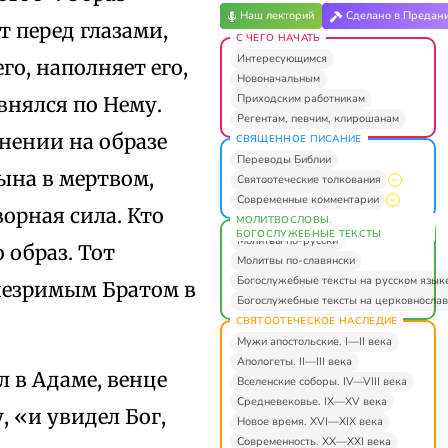
Наш лекторий
Сделано в Предан
 перед глазами,
С ЧЕГО НАЧАТЬ
Интересующимся
го, наполняет его,
Новоначальным
Приходским работникам
внялся по Нему.
Регентам, певчим, клирошанам
нении на образе
СВЯЩЕННОЕ ПИСАНИЕ
Переводы Библии
ына в мертвом,
Святоотеческие толкования
Современные комментарии
орная сила. Кто
МОЛИТВОСЛОВЫ.
БОГОСЛУЖЕБНЫЕ ТЕКСТЫ
Молитвы по-русски
 образ. Тот
Молитвы по-славянски
Богослужебные тексты на русском язык
незримым Братом в
Богослужебные тексты на церковнослав
СВЯТООТЕЧЕСКОЕ НАСЛЕДИЕ
Мужи апостольские. I—II века
Апологеты. II—III века
л в Адаме, венце
Вселенские соборы. IV—VIII века
Средневековье. IX—XV века
, «и увидел Бог,
Новое время. XVI—XIX века
Современность. XX—XXI века