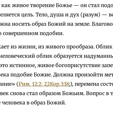
, как живое творение Божье — он стал по
еляется цель. Тело, душа и дух (разум) — 
жна носить образ Божий на земле. Благов
го совершенном подобии.
ает из жизни, из живого прообраза. Облик 
 человеческий облик образуется надуманн
 это истинное, живое богоприсутствие запе
века подобие Божие. Должна произойти ме
ание» (
Рим. 12:2; 2
2Кор.3:18
;), перемена сос
век снова стал образом Божьим. Вопрос в 
 человека в образ Божий.