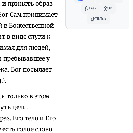
 и принять образ
Дзен
OK
Бог Сам принимает
TikTok
й в Божественной
т в виде слуги к
жимая для людей,
и пребывавшее у
ка. Бог посылает
.).
 только в этом.
уть цели.
аз. Его тело и Его
есть голое слово,