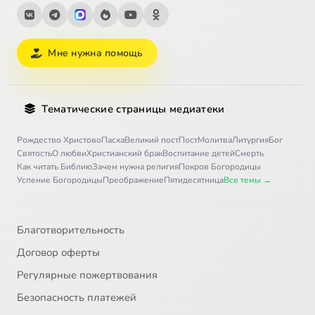
Мне нужна помощь
Тематические страницы медиатеки
Рождество Христово
Пасха
Великий пост
Пост
Молитва
Литургия
Бог
Святость
О любви
Христианский брак
Воспитание детей
Смерть
Как читать Библию
Зачем нужна религия
Покров Богородицы
Успение Богородицы
Преображение
Пятидесятница
Все темы →
Благотворительность
Договор оферты
Регулярные пожертвования
Безопасность платежей