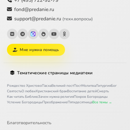
+7 (495) 722-92-79
fond@predanie.ru
support@predanie.ru
(техн.вопросы)
Мне нужна помощь
Тематические страницы медиатеки
Рождество Христово
Пасха
Великий пост
Пост
Молитва
Литургия
Бог
Святость
О любви
Христианский брак
Воспитание детей
Смерть
Как читать Библию
Зачем нужна религия
Покров Богородицы
Успение Богородицы
Преображение
Пятидесятница
Все темы →
Благотворительность