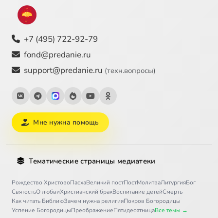
+7 (495) 722-92-79
fond@predanie.ru
support@predanie.ru
(техн.вопросы)
Мне нужна помощь
Тематические страницы медиатеки
Рождество Христово
Пасха
Великий пост
Пост
Молитва
Литургия
Бог
Святость
О любви
Христианский брак
Воспитание детей
Смерть
Как читать Библию
Зачем нужна религия
Покров Богородицы
Успение Богородицы
Преображение
Пятидесятница
Все темы →