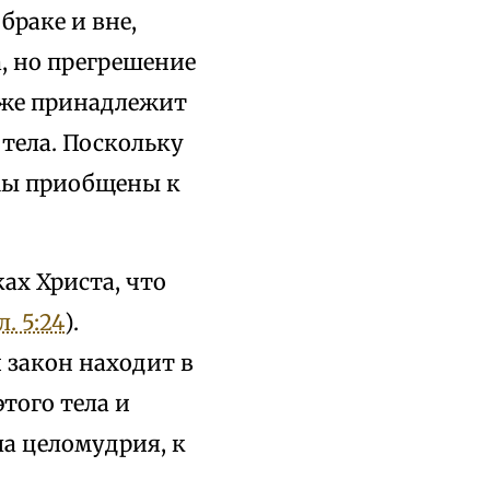
браке и вне,
а, но прегрешение
акже принадлежит
 тела. Поскольку
 мы приобщены к
ах Христа, что
л. 5:24
).
 закон находит в
того тела и
ла целомудрия, к