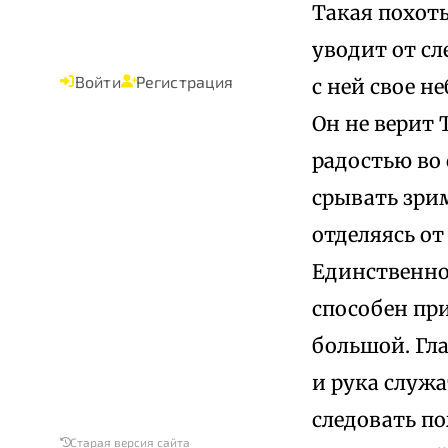
Такая похоть
уводит от сл
Войти
Регистрация
с ней свое н
Он не верит 
радостью во 
срывать зрим
отделяясь от
Единственно
способен при
большой. Гла
и рука служа
следовать п
Старая версия сайта