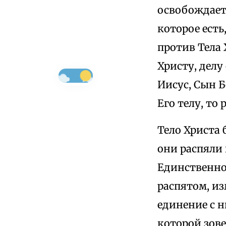
освобождает
которое есть
против Тела 
Христу, делу
Иисус, Сын 
Его телу, то 
Тело Христа 
они распяли 
Единственно
распятом, из
единение с н
которой зове