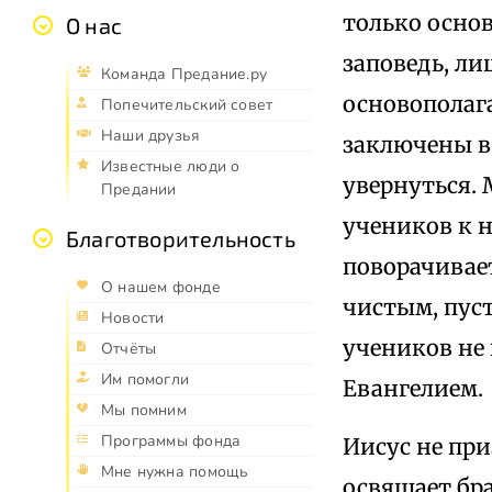
только осно
О нас
заповедь, ли
Команда Предание.ру
основополаг
Попечительский совет
Наши друзья
заключены в
Известные люди о
увернуться. 
Предании
учеников к н
Благотворительность
поворачивает
О нашем фонде
чистым, пуст
Новости
учеников не 
Отчёты
Им помогли
Евангелием.
Мы помним
Программы фонда
Иисус не при
Мне нужна помощь
освящает бра