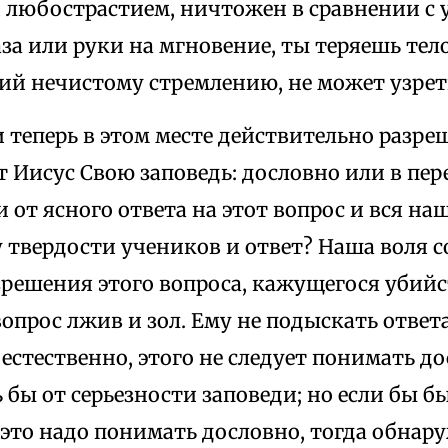
любострастием, ничтожен в сравнении с 
аза или руки на мгновение, ты теряешь тел
ий нечистому стремлению, не может узреть
и теперь в этом месте действительно разре
 Иисус Свою заповедь: дословно или в пе
и от ясного ответа на этот вопрос и вся на
 твердости учеников и ответ? Наша воля с
зрешения этого вопроса, кажущегося убийс
вопрос лжив и зол. Ему не подыскать ответа
, естественно, этого не следует понимать д
бы от серьезности заповеди; но если бы бы
 это надо понимать дословно, тогда обнар