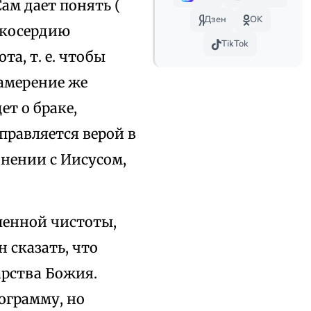
ам дает понять (
Дзен
OK
окосердию
TikTok
а, т. е. чтобы
Намерение же
ет о браке,
правляется верой в
динении с Иисусом,
шенной чистоты,
н сказать, что
арства Божия.
ограмму, но