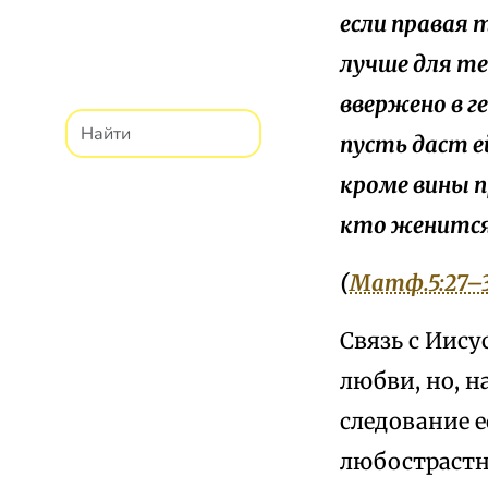
если правая т
лучше для те
ввержено в г
пусть даст е
кроме вины п
кто женится
(
Матф.5:27–
Связь с Иису
любви, но, н
следование е
любострастна