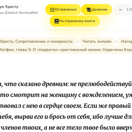
уя Христу
−
Оглавление
Целиком
12
 (Dietrich Bonhoeffer)
На страничку книги
Христу. Сопротивление и покорность
Читать онлайн
Наго
Матфея, глава 5: О «подвигах» христианской жизни. Наречены бл
 что сказано древним: не прелюбодействуй.
 кто смотрит на женщину с вожделением, у
вовал с нею в сердце своем. Если же правый
ебя, вырви его и брось от себя, ибо лучше д
 членов твоих, а не все тело твое было вверж