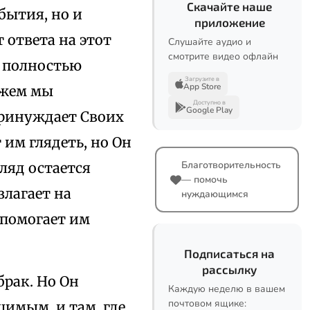
Скачайте наше
бытия, но и
приложение
 ответа на этот
Слушайте аудио и
смотрите видео офлайн
 полностью
Загрузите в
App Store
ожем мы
Доступно в
Google Play
принуждает Своих
 им глядеть, но Он
Благотворительность
гляд остается
— помочь
злагает на
нуждающимся
 помогает им
Подписаться на
рассылку
брак. Но Он
Каждую неделю в вашем
почтовом ящике:
шимым, и там, где