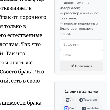
— анонсы лучших
отказывает в
материалов;
— разговор о жизни по
брак от порочного
Евангелию;
— новости подопечных
я только в
Благотворительного
фонда.
его естественные
ся там. Так что
й. Так что
том опять же
Подписаться
воего брака. Что
ий, есть в свою
Следите за нами
VK
Telegram
рушимости брака
Макс
YouTube