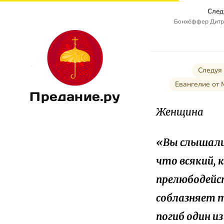
След
Бонхёффер Дитрих
Следуя 
Евангелие от 
Предание.ру
Женщина
«Вы слышали,
что всякий,
прелюбодейст
соблазняет т
погиб один из