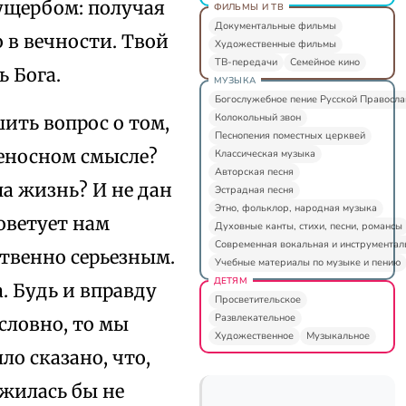
ущербом: получая
ФИЛЬМЫ И ТВ
Документальные фильмы
о в вечности. Твой
Художественные фильмы
ТВ-передачи
Семейное кино
 Бога.
МУЗЫКА
Богослужебное пение Русской Правосл
Колокольный звон
шить вопрос о том,
Песнопения поместных церквей
реносном смысле?
Классическая музыка
Авторская песня
ша жизнь? И не дан
Эстрадная песня
Этно, фольклор, народная музыка
оветует нам
Духовные канты, стихи, песни, романсы
Современная вокальная и инструментал
твенно серьезным.
Учебные материалы по музыке и пению
ДЕТЯМ
. Будь и вправду
Просветительское
Развлекательное
ословно, то мы
Художественное
Музыкальное
ло сказано, что,
ужилась бы не