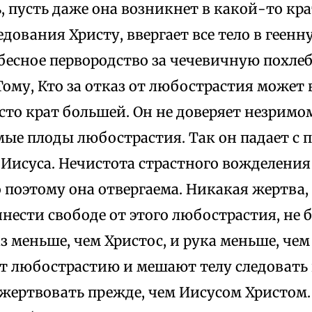
, пусть даже она возникнет в какой-то кр
едования Христу, ввергает все тело в геенн
ебесное первородство за чечевичную похле
Тому, Кто за отказ от любострастия может 
сто крат большей. Он не доверяет незримо
ые плоды любострастия. Так он падает с 
 Иисуса. Нечистота страстного вожделения 
 поэтому она отвергаема. Никакая жертва,
нести свободе от этого любострастия, не
з меньше, чем Христос, и рука меньше, чем 
т любострастию и мешают телу следовать 
ожертвовать прежде, чем Иисусом Христом