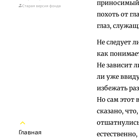
приносимый 
Старая версия фонда
похоть от гл
глаз, служащ
Не следует л
как понимает
Не зависит л
ли уже ввиду
избежать ра
Но сам этот 
сказано, что
отшатнулись 
Главная
естественно,