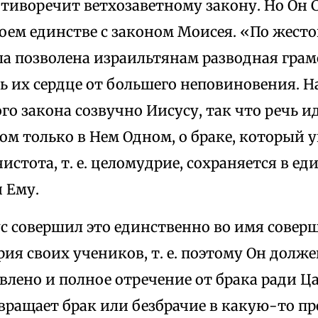
тиворечит ветхозаветному закону. Но Он С
воем единстве с законом Моисея. «По жест
 позволена израильтянам разводная грамот
ь их сердце от большего неповиновения. 
го закона созвучно Иисусу, так что речь ид
м только в Нем Одном, о браке, который у
 чистота, т. е. целомудрие, сохраняется в е
 Ему.
ус совершил это единственно во имя совер
дрия своих учеников, т. е. поэтому Он долже
влено и полное отречение от брака ради Ц
вращает брак или безбрачие в какую-то пр