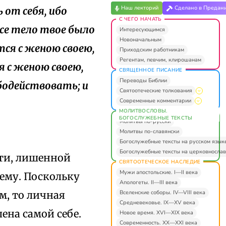
Наш лекторий
Сделано в Предан
 от себя, ибо
С ЧЕГО НАЧАТЬ
все тело твое было
Интересующимся
Новоначальным
тся с женою своею,
Приходским работникам
Регентам, певчим, клирошанам
я с женою своею,
СВЯЩЕННОЕ ПИСАНИЕ
Переводы Библии
бодействовать; и
Святоотеческие толкования
Современные комментарии
МОЛИТВОСЛОВЫ.
БОГОСЛУЖЕБНЫЕ ТЕКСТЫ
Молитвы по-русски
Молитвы по-славянски
Богослужебные тексты на русском язык
Богослужебные тексты на церковнослав
сти, лишенной
СВЯТООТЕЧЕСКОЕ НАСЛЕДИЕ
Мужи апостольские. I—II века
шему. Поскольку
Апологеты. II—III века
Вселенские соборы. IV—VIII века
м, то личная
Средневековье. IX—XV века
ена самой себе.
Новое время. XVI—XIX века
Современность. XX—XXI века