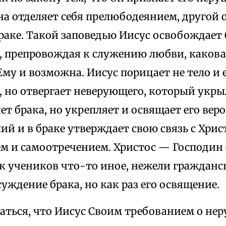
а отделяет себя прелюбодеянием, другой 
раке. Такой заповедью Иисус освобождает 
, препровождая к служению любви, какова
му и возможна. Иисус порицает не тело и 
 но отвергает неверующего, который укрыл
ет брака, но укрепляет и освящает его веро
й и в браке утверждает свою связь с Хрис
м и самоотречением. Христос — Господин С
к учеников что-то иное, нежели гражданск
суждение брака, но как раз его освящение.
аться, что Иисус Своим требованием о не