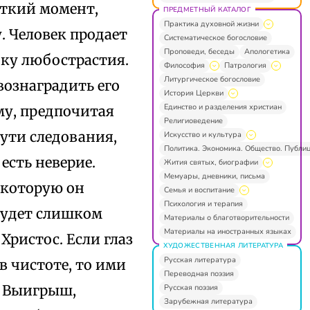
аткий момент,
ПРЕДМЕТНЫЙ КАТАЛОГ
Практика духовной жизни
у. Человек продает
Систематическое богословие
Проповеди, беседы
Апологетика
бку любострастия.
Философия
Патрология
Литургическое богословие
вознаградить его
История Церкви
Единство и разделения христиан
му, предпочитая
Религиоведение
пути следования,
Искусство и культура
Политика. Экономика. Общество. Публи
есть неверие.
Жития святых, биографии
Мемуары, дневники, письма
 которую он
Семья и воспитание
Психология и терапия
 будет слишком
Материалы о благотворительности
Материалы на иностранных языках
Христос. Если глаз
ХУДОЖЕСТВЕННАЯ ЛИТЕРАТУРА
Русская литература
в чистоте, то ими
Переводная поэзия
. Выигрыш,
Русская поэзия
Зарубежная литература