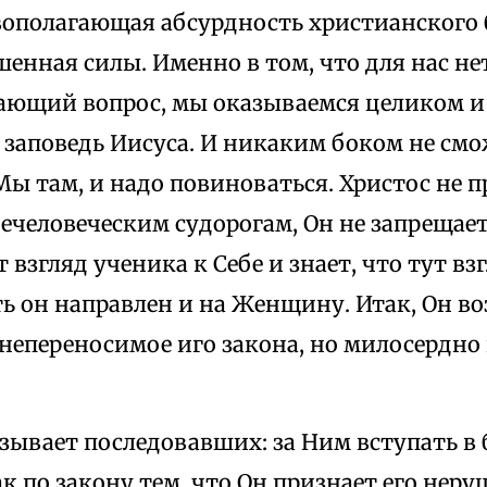
вополагающая абсурдность христианского 
шенная силы. Именно в том, что для нас нет
ающий вопрос, мы оказываемся целиком и
 заповедь Иисуса. И никаким боком не см
Мы там, и надо повиноваться. Христос не 
ечеловеческим судорогам, Он не запрещает
 взгляд ученика к Себе и знает, что тут вз
ь он направлен и на Женщину. Итак, Он во
непереносимое иго закона, но милосердно
зывает последовавших: за Ним вступать в 
к по закону тем, что Он признает его неру