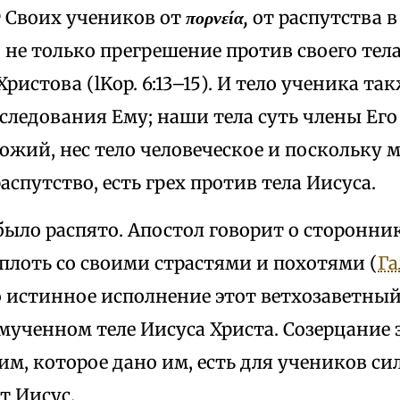
 Своих учеников от
πορνεία,
от распутства в 
, не только прегрешение против своего тел
Христова (lKop. 6:13–15). И тело ученика т
 следования Ему; наши тела суть члены Его
Божий, нес тело человеческое и поскольку
распутство, есть грех против тела Иисуса.
было распято. Апостол говорит о сторонник
плоть со своими страстями и похотями (
Га
 истинное исполнение этот ветхозаветный
мученном теле Иисуса Христа. Созерцание э
им, которое дано им, есть для учеников си
т Иисус.