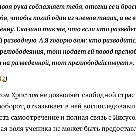
воя рука соблазняет тебя, отсеки ее и брось
бя, чтобы погиб один из членов твоих, а не 
еенну. Сказано также, что если кто разведе
й разводную. А Я говорю вам: кто разводитс
релюбодеяния, тот подает ей повод прелю
 на разведенной, тот прелюбодействует».
32
)
сом Христом не дозволяет свободной стра
аоборот, отказывает в ней воспоследовав
сть самоотречение и полная связь с Иисусо
я воля ученика не может быть предоставл