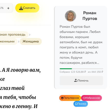
+
Скачать
5%
Роман
Пуртов
Роман Пуртов был
обычным парнем. Любил
рная проповедь
боевики, хорошие
аженными
Женщина
автомобили, был не дурак
поиграть в комп, любил
жену и обожал дочь. А
потом, будучи
пассажиром, разбился…
 А Я говорю вам,
Собрано 123 526,88 ₽
из 444 150 ₽
же
Помочь
 глаз твой
ля тебя, чтобы
Популярное
Избранное
Позже
ено в геенну. И