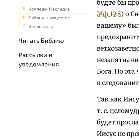
будто бы про
Колледж Наследие
Мф 19:8
) о С
Библия в искусстве
вашему» была
Записаться
предохранит
Читать Библию
ветхозаветно
Рассылки и
незапятнанно
уведомления
Бога. Но эта
в следовании
Так как Иис
т. е. целому
будет просла
Иисус не пре