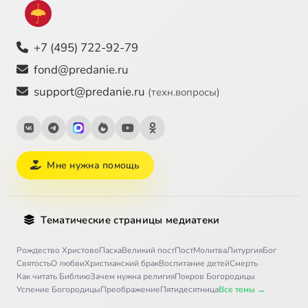
+7 (495) 722-92-79
fond@predanie.ru
support@predanie.ru
(техн.вопросы)
Мне нужна помощь
Тематические страницы медиатеки
Рождество Христово
Пасха
Великий пост
Пост
Молитва
Литургия
Бог
Святость
О любви
Христианский брак
Воспитание детей
Смерть
Как читать Библию
Зачем нужна религия
Покров Богородицы
Успение Богородицы
Преображение
Пятидесятница
Все темы →