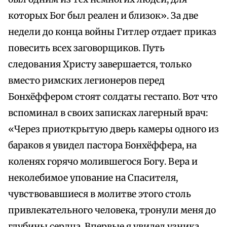
которых Бог был реален и близок». За две
недели до конца войны Гитлер отдает приказ
повесить всех заговорщиков. Путь
следования Христу завершается, только
вместо римских легионеров перед
Бонхёффером стоят солдаты гестапо. Вот что
вспоминал в своих записках лагерный врач:
«Через приоткрытую дверь камеры одного из
бараков я увидел пастора Бонхёффера, на
коленях горячо молившегося Богу. Вера и
неколебимое упование на Спасителя,
чувствовавшиеся в молитве этого столь
привлекательного человека, тронули меня до
глубины сердца. Впервые я увидел узника,