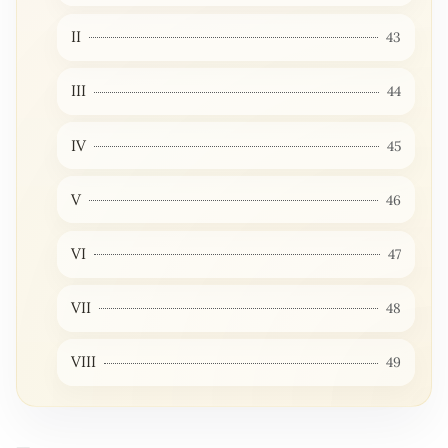
II
43
III
44
IV
45
V
46
VI
47
VII
48
VIII
49