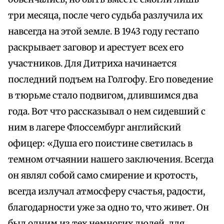
три месяца, после чего судьба разлучила их
навсегда на этой земле. В 1943 году гестапо
раскрывает заговор и арестует всех его
участников. Для Дитриха начинается
последний подъем на Голгофу. Его поведение
в тюрьме стало подвигом, длившимся два
года. Вот что рассказывал о нем сидевший с
ним в лагере Флоссембург английский
офицер: «Душа его поистине светилась в
темном отчаянии нашего заключения. Всегда
он являл собой само смирение и кротость,
всегда излучал атмосферу счастья, радости,
благодарности уже за одно то, что живет. Он
был одним из тех немногих людей, для