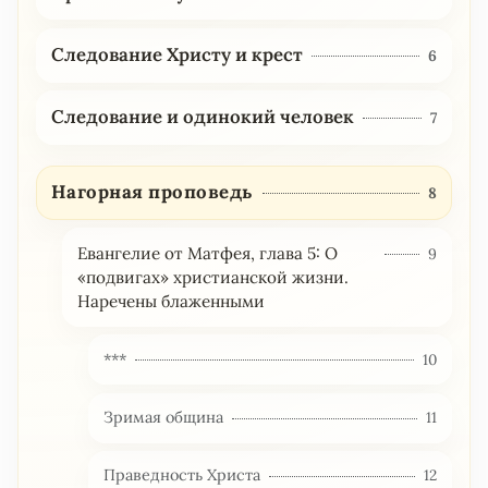
Следование Христу и крест
6
Следование и одинокий человек
7
Нагорная проповедь
8
Евангелие от Матфея, глава 5: О
9
«подвигах» христианской жизни.
Наречены блаженными
***
10
Зримая община
11
Праведность Христа
12