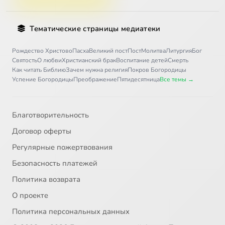
Тематические страницы медиатеки
Рождество Христово
Пасха
Великий пост
Пост
Молитва
Литургия
Бог
Святость
О любви
Христианский брак
Воспитание детей
Смерть
Как читать Библию
Зачем нужна религия
Покров Богородицы
Успение Богородицы
Преображение
Пятидесятница
Все темы →
Благотворительность
Договор оферты
Регулярные пожертвования
Безопасность платежей
Политика возврата
О проекте
Политика персональных данных