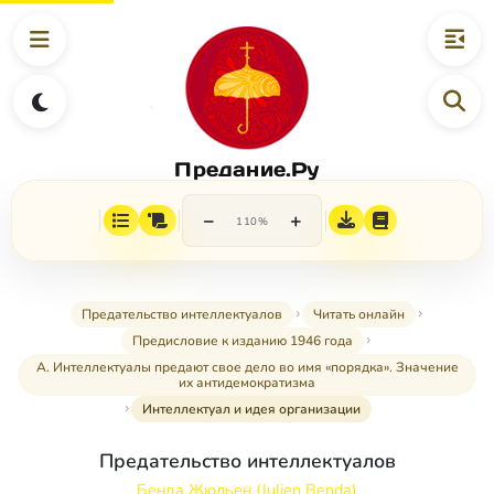
Предание.Ру
−
+
110%
Предательство интеллектуалов
Читать онлайн
Предисловие к изданию 1946 года
А. Интеллектуалы предают свое дело во имя «порядка». Значение
их антидемократизма
Интеллектуал и идея организации
Предательство интеллектуалов
Бенда Жюльен (Julien Benda)