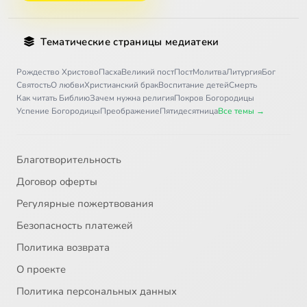
Тематические страницы медиатеки
Рождество Христово
Пасха
Великий пост
Пост
Молитва
Литургия
Бог
Святость
О любви
Христианский брак
Воспитание детей
Смерть
Как читать Библию
Зачем нужна религия
Покров Богородицы
Успение Богородицы
Преображение
Пятидесятница
Все темы →
Благотворительность
Договор оферты
Регулярные пожертвования
Безопасность платежей
Политика возврата
О проекте
Политика персональных данных