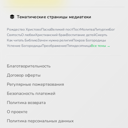
Тематические страницы медиатеки
Рождество Христово
Пасха
Великий пост
Пост
Молитва
Литургия
Бог
Святость
О любви
Христианский брак
Воспитание детей
Смерть
Как читать Библию
Зачем нужна религия
Покров Богородицы
Успение Богородицы
Преображение
Пятидесятница
Все темы →
Благотворительность
Договор оферты
Регулярные пожертвования
Безопасность платежей
Политика возврата
О проекте
Политика персональных данных