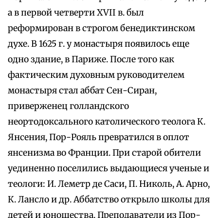
а в первой четверти XVII в. был
реформирован в строгом бенедиктинском
духе. В 1625 г. у монастыря появилось еще
одно здание, в Париже. После того как
фактическим духовным руководителем
монастыря стал аббат Сен-Сиран,
приверженец голландского
неортодоксального католического теолога К.
Янсения, Пор-Рояль превратился в оплот
янсенизма во Франции. При старой обители
уединенно поселились выдающиеся ученые и
теологи: И. Леметр де Саси, П. Николь, А. Арно,
К. Лансло и др. Аббатство открыло школы для
детей и юношества. Преподаватели из Пор-