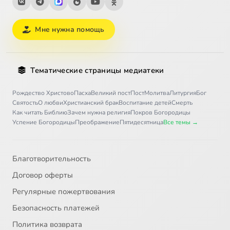
Мне нужна помощь
Тематические страницы медиатеки
Рождество Христово
Пасха
Великий пост
Пост
Молитва
Литургия
Бог
Святость
О любви
Христианский брак
Воспитание детей
Смерть
Как читать Библию
Зачем нужна религия
Покров Богородицы
Успение Богородицы
Преображение
Пятидесятница
Все темы →
Благотворительность
Договор оферты
Регулярные пожертвования
Безопасность платежей
Политика возврата