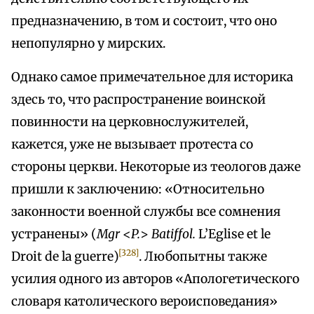
предназначению, в том и состоит, что оно
непопулярно у мирских.
Однако самое примечательное для историка
здесь то, что распространение воинской
повинности на церковнослужителей,
кажется, уже не вызывает протеста со
стороны церкви. Некоторые из теологов даже
пришли к заключению: «Относительно
законности военной службы все сомнения
устранены» (
Mgr
<
P.
>
Batiffol.
L’Eglise et le
[328]
Droit de la guerre)
. Любопытны также
усилия одного из авторов «Апологетического
словаря католического вероисповедания»