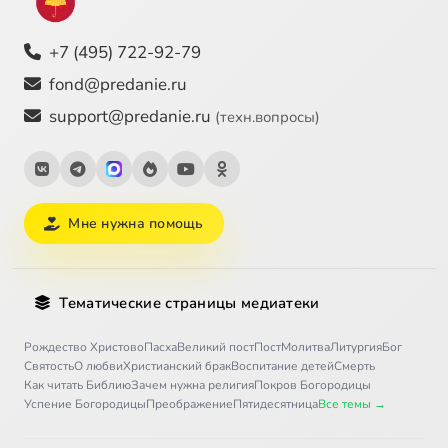
+7 (495) 722-92-79
fond@predanie.ru
support@predanie.ru
(техн.вопросы)
Мне нужна помощь
Тематические страницы медиатеки
Рождество Христово
Пасха
Великий пост
Пост
Молитва
Литургия
Бог
Святость
О любви
Христианский брак
Воспитание детей
Смерть
Как читать Библию
Зачем нужна религия
Покров Богородицы
Успение Богородицы
Преображение
Пятидесятница
Все темы →