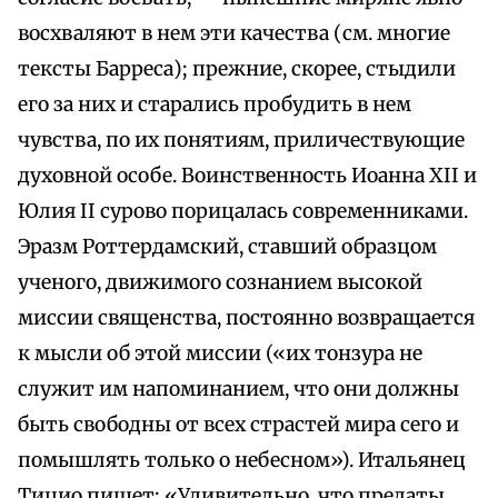
восхваляют в нем эти качества (см. многие
тексты Барреса); прежние, скорее, стыдили
его за них и старались пробудить в нем
чувства, по их понятиям, приличествующие
духовной особе. Воинственность Иоанна XII и
Юлия II сурово порицалась современниками.
Эразм Роттердамский, ставший образцом
ученого, движимого сознанием высокой
миссии священства, постоянно возвращается
к мысли об этой миссии («их тонзура не
служит им напоминанием, что они должны
быть свободны от всех страстей мира сего и
помышлять только о небесном»). Итальянец
Тицио пишет: «Удивительно, что прелаты,