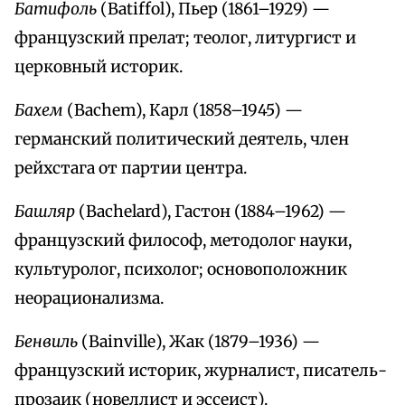
Батифоль
(Batiffol), Пьер (1861–1929) —
французский прелат; теолог, литургист и
церковный историк.
Бахем
(Bachem), Карл (1858–1945) —
германский политический деятель, член
рейхстага от партии центра.
Башляр
(Bachelard), Гастон (1884–1962) —
французский философ, методолог науки,
культуролог, психолог; основоположник
неорационализма.
Бенвиль
(Bainville), Жак (1879–1936) —
французский историк, журналист, писатель-
прозаик (новеллист и эссеист).