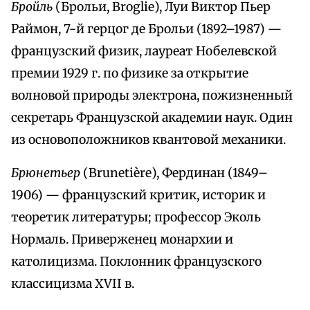
Бройль
(Брольи, Broglie), Луи Виктор Пьер
Раймон, 7-й герцог де Брольи (1892–1987) —
французский физик, лауреат Нобелевской
премии 1929 г. по физике за открытие
волновой природы электрона, пожизненный
секретарь Французской академии наук. Один
из основоположников квантовой механики.
Брюнетьер
(Brunetière), Фердинан (1849–
1906) — французский критик, историк и
теоретик литературы; профессор Эколь
Нормаль. Приверженец монархии и
католицизма. Поклонник французского
классицизма XVII в.