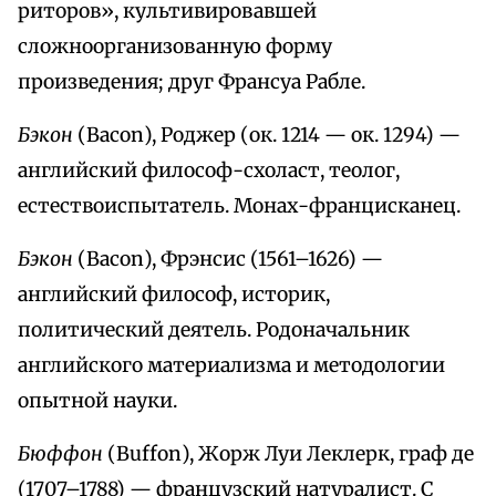
риторов», культивировавшей
сложноорганизованную форму
произведения; друг Франсуа Рабле.
Бэкон
(Bacon), Роджер (ок. 1214 — ок. 1294) —
английский философ-схоласт, теолог,
естествоиспытатель. Монах-францисканец.
Бэкон
(Bacon), Фрэнсис (1561–1626) —
английский философ, историк,
политический деятель. Родоначальник
английского материализма и методологии
опытной науки.
Бюффон
(Buffon), Жорж Луи Леклерк, граф де
(1707–1788) — французский натуралист. С