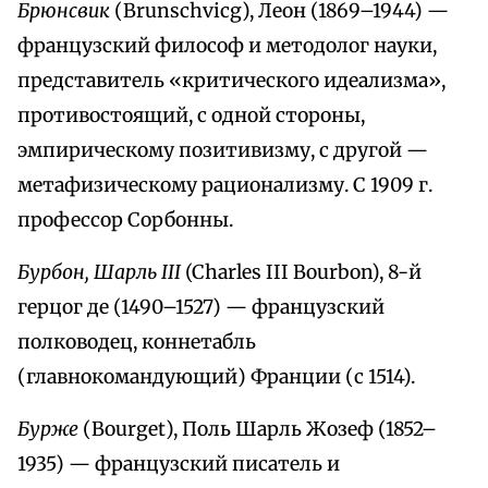
Брюнсвик
(Brunschvicg), Леон (1869–1944) —
французский философ и методолог науки,
представитель «критического идеализма»,
противостоящий, с одной стороны,
эмпирическому позитивизму, с другой —
метафизическому рационализму. С 1909 г.
профессор Сорбонны.
Бурбон, Шарль III
(Charles III Bourbon), 8-й
герцог де (1490–1527) — французский
полководец, коннетабль
(главнокомандующий) Франции (с 1514).
Бурже
(Bourget), Поль Шарль Жозеф (1852–
1935) — французский писатель и