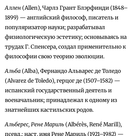
Аллен
(Allen), Чарлз Грант Блэрфинди (1848–
1899) — английский философ, писатель и
популяризатор науки; разрабатывал
физиологическую эстетику; основываясь на
трудах Г. Спенсера, создал применительно к
философии свою теорию эволюции.
Альба
(Alba), Фернандо Альварес де Толедо
(Alvarez de Toledo), герцог де (1507–1582) —
испанский государственный деятель и
военачальник; принадлежал к одному из
знатнейших кастильских родов.
Альберес, Рене Мариль
(Albérès, René Marill),
псевд.; наст. имя Рене Мариль (1921–1982) —