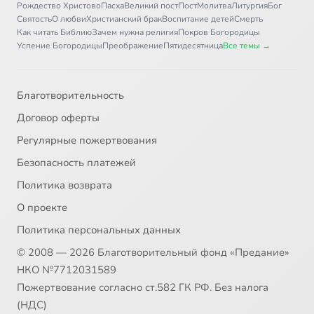
Рождество Христово
Пасха
Великий пост
Пост
Молитва
Литургия
Бог
Святость
О любви
Христианский брак
Воспитание детей
Смерть
Как читать Библию
Зачем нужна религия
Покров Богородицы
Успение Богородицы
Преображение
Пятидесятница
Все темы →
Благотворительность
Договор оферты
Регулярные пожертвования
Безопасность платежей
Политика возврата
О проекте
Политика персональных данных
© 2008 — 2026 Благотворительный фонд «Предание»
НКО №7712031589
Пожертвование согласно ст.582 ГК РФ. Без налога
(НДС)