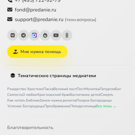
+7 (495) 722-92-79
fond@predanie.ru
support@predanie.ru
(техн.вопросы)
Мне нужна помощь
Тематические страницы медиатеки
Рождество Христово
Пасха
Великий пост
Пост
Молитва
Литургия
Бог
Святость
О любви
Христианский брак
Воспитание детей
Смерть
Как читать Библию
Зачем нужна религия
Покров Богородицы
Успение Богородицы
Преображение
Пятидесятница
Все темы →
Благотворительность