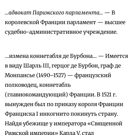
…адвокат Парижского парламента…
— В
королевской Франции парламент — высшее
судебно-административное учреждение.
…измена коннетабля де Бурбона… — Имеется
в виду Шарль III, герцог де Бурбон, граф де
Монпансье (1490–1527) — французский
полководец, коннетабль
(главнокомандующий) Франции. В 1521 г.
вынужден был по приказу короля Франции
Франциска I инкогнито покинуть страну.
Найдя убежище у императора «Священной
Римской империи» Карла V, стал