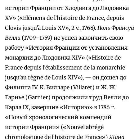
истории Франции от Хлодвига до Людовика
XV» («Elémens de l’histoire de France, depuis
Clovis jusqu’à Louis XV», 2 v., 1768).
Поль Франсуа
Велли
(1709–1759) не успел закончить свою
работу «История Франции от установления
монархии до Людовика XIV» («Histoire de
France depuis l’établissement de la monarchie
jusqu’au règne de Louis XIV»), — он дошел до
Филиппа IV. К. Вилларе (Villaret) и Ж. Ж.
Гарнье (Garnier) продолжили труд Велли до
Карла IX, завершив «Историю» в 1786 г.
«Новый хронологический компендий
истории Франции» («Nouvel abrégé
chronologique de l’histoire de France»)
Жана