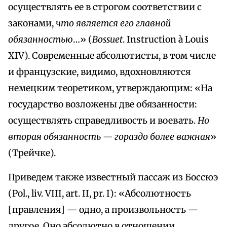
осуществлять ее в строгом соответствии с
законами,
что является его главной
обязанностью
…» (
Bossuet
. Instruction à Louis
XIV). Современные абсолютисты, в том числе
и французские, видимо, вдохновляются
немецким теоретиком, утверждающим: «На
государство возложены две обязанности:
осуществлять справедливость и воевать.
Но
вторая обязанность — гораздо более важная
»
(Трейчке).
Приведем также известный пассаж из Боссюэ
(Pol., liv. VIII, art. II, рr. I): «Абсолютность
[правления] — одно, а произвольность —
другое. Оно абсолютно в отношении