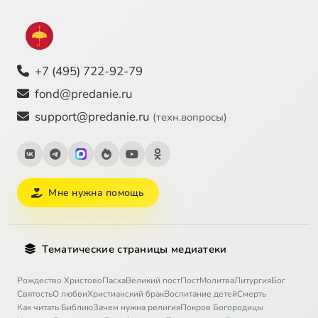
+7 (495) 722-92-79
fond@predanie.ru
support@predanie.ru
(техн.вопросы)
Мне нужна помощь
Тематические страницы медиатеки
Рождество Христово
Пасха
Великий пост
Пост
Молитва
Литургия
Бог
Святость
О любви
Христианский брак
Воспитание детей
Смерть
Как читать Библию
Зачем нужна религия
Покров Богородицы