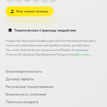
Мне нужна помощь
Тематические страницы медиатеки
Рождество Христово
Пасха
Великий пост
Пост
Молитва
Литургия
Бог
Святость
О любви
Христианский брак
Воспитание детей
Смерть
Как читать Библию
Зачем нужна религия
Покров Богородицы
Успение Богородицы
Преображение
Пятидесятница
Все темы →
Благотворительность
Договор оферты
Регулярные пожертвования
Безопасность платежей
Политика возврата