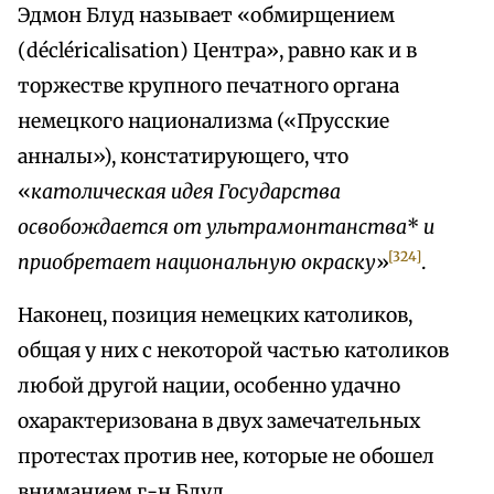
Эдмон Блуд называет «обмирщением
(décléricalisation) Центра», равно как и в
торжестве крупного печатного органа
немецкого национализма («Прусские
анналы»), констатирующего, что
«
католическая идея Государства
освобождается от ультрамонтанства
*
и
[324]
приобретает национальную окраску
»
.
Наконец, позиция немецких католиков,
общая у них с некоторой частью католиков
любой другой нации, особенно удачно
охарактеризована в двух замечательных
протестах против нее, которые не обошел
вниманием г-н Блуд.