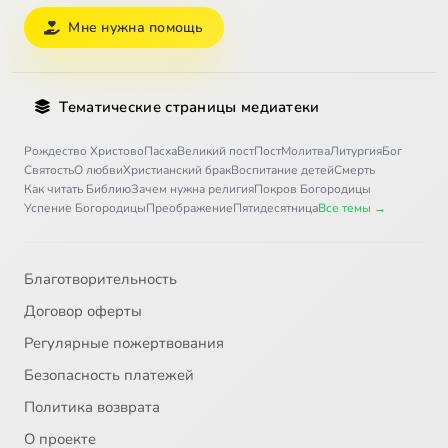
Мне нужна помощь
Тематические страницы медиатеки
Рождество Христово
Пасха
Великий пост
Пост
Молитва
Литургия
Бог
Святость
О любви
Христианский брак
Воспитание детей
Смерть
Как читать Библию
Зачем нужна религия
Покров Богородицы
Успение Богородицы
Преображение
Пятидесятница
Все темы →
Благотворительность
Договор оферты
Регулярные пожертвования
Безопасность платежей
Политика возврата
О проекте