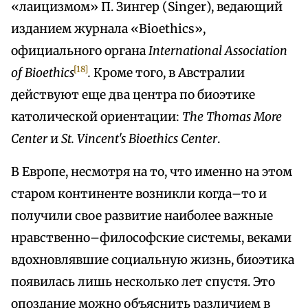
«лаицизмом» П. Зингер (Singer), ведающий
изданием журнала «Bioethics»,
официального органа
International Association
[18]
of Bioethics
.
Кроме того, в Австралии
действуют еще два центра по биоэтике
католической ориентации:
The Thomas More
Center
и
St. Vincent's Bioethics Center
.
В Европе, несмотря на то, что именно на этом
старом континенте возникли когда–то и
получили свое развитие наиболее важные
нравственно–философские системы, веками
вдохновлявшие социальную жизнь, биоэтика
появилась лишь несколько лет спустя. Это
опоздание можно объяснить различием в