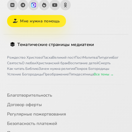
Мне нужна помощь
Тематические страницы медиатеки
Рождество Христово
Пасха
Великий пост
Пост
Молитва
Литургия
Бог
Святость
О любви
Христианский брак
Воспитание детей
Смерть
Как читать Библию
Зачем нужна религия
Покров Богородицы
Успение Богородицы
Преображение
Пятидесятница
Все темы →
Благотворительность
Договор оферты
Регулярные пожертвования
Безопасность платежей