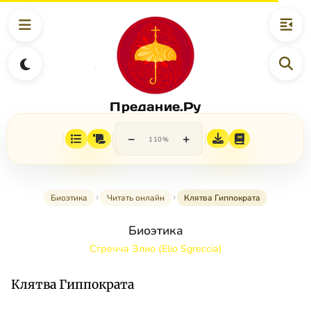
Предание.Ру
−
+
110%
Биоэтика
Читать онлайн
Клятва Гиппократа
Биоэтика
Сгречча Элио (Elio Sgreccia)
Клятва Гиппократа