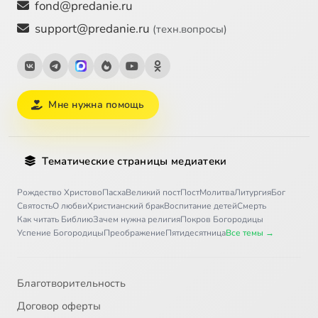
fond@predanie.ru
support@predanie.ru
(техн.вопросы)
Мне нужна помощь
Тематические страницы медиатеки
Рождество Христово
Пасха
Великий пост
Пост
Молитва
Литургия
Бог
Святость
О любви
Христианский брак
Воспитание детей
Смерть
Как читать Библию
Зачем нужна религия
Покров Богородицы
Успение Богородицы
Преображение
Пятидесятница
Все темы →
Благотворительность
Договор оферты