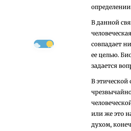
определении 
В данной св
человеческая
совпадает н
ее целью. Б
задается во
В этической 
чрезвычайно
человеческой
или же это 
духом, коне