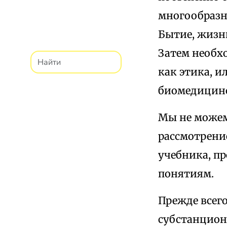
многообразн
Бытие, жизнь
Затем необх
как этика, и
биомедицинс
Мы не можем
рассмотрени
учебника, п
понятиям.
Прежде всего
субстанцион