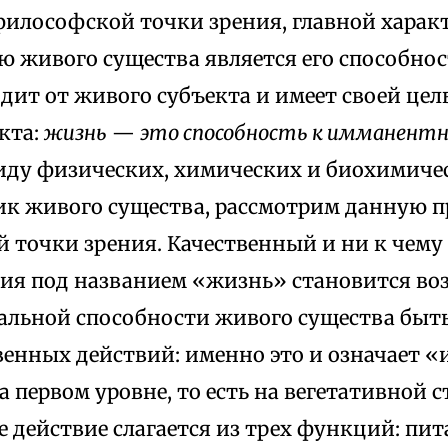
 философской точки зрения, главной харак
 живого существа является его способнос
одит от живого субъекта и имеет своей це
кта:
жизнь
—
это способность к имманент
виду физических, химических и биохимиче
ик живого существа, рассмотрим данную п
 точки зрения. Качественный и ни к чему
ния под названием «жизнь» становится в
еальной способности живого существа быт
венных действий: именно это и означает 
а первом уровне, то есть на вегетативной 
действие слагается из трех функций: пита