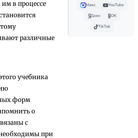
я им в процессе
Макс
YouTube
 становится
Дзен
OK
отому
TikTok
живают различные
этого учебника
цию
чных форм
напомнить о
вязаны с
, необходимы при