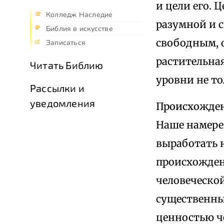
и цели его. 
Колледж Наследие
разумной и 
Библия в искусстве
свободным, о
Записаться
растительна
Читать Библию
уровни не то
Рассылки и
уведомления
Происхожде
Наше намерен
выработать 
происхожден
человеческой
существенны
ценностью ч