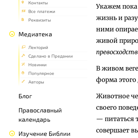
Контакты
Укажем пока
Все платежи
жизнь и раз
Реквизиты
ними опирае
Медиатека
живой приро
Лекторий
превосходств
Сделано в Предании
Новинки
В живом вег
Популярное
форма этого 
Авторы
Животное че
Блог
своего пове
Православный
— питаться т
календарь
совершает вы
Изучение Библии