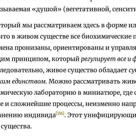
азываемая «душой» (вегетативной, сенсити
оторый мы рассматриваем здесь в форме и
что в живом существе все биохимические 
мена пронизаны, ориентированы и управл
им принципом, который
регулирует все и
ледовательно, живое существо обладает
с
ким единством.
Можно рассматривать живо
мическую лабораторию в миниатюре, где
е и сложнейшие процессы, неизменно нап
[114]
анению индивида
. Этот унифицирующ
существа.