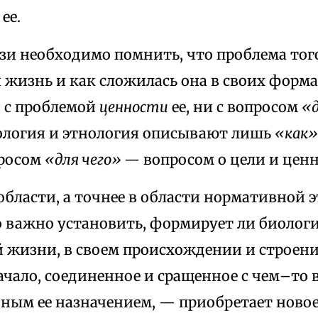
ее.
язи необходимо помнить, что проблема тог
 жизнь и как сложилась она в своих форма
и с проблемой
ценности
ее, ни с вопросом
«д
иология и этнология описывают лишь
«как»
просом
«для чего» —
вопросом о цели и ценн
области, а точнее в области нормативной э
 важно установить, формирует ли биологи
 жизни, в своем происхождении и строении
начало, соединенное и сращенное с чем–то
чным ее назначением, — приобретает новое