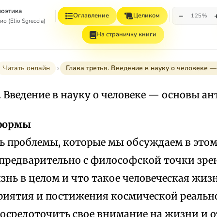
оэтика
−
Оглавление
Целиком
125%
о (Elio Sgreccia)
На страничку книги
Читать онлайн
Глава третья. Введение в науку о человеке 
. Введение в науку о человеке — основы а
 формы
ь проблемы, которые мы обсуждаем в этом
предварительно с философской точки зрен
знь в целом и что такое человеческая жизн
приятия и постижения космической реально
сосредоточить свое внимание на жизни и 