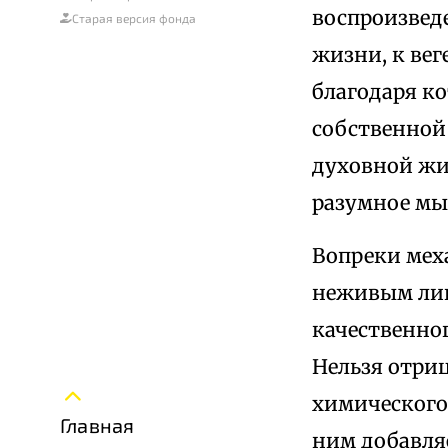
воспроизведе
Старая версия фонда
жизни, к вег
благодаря к
собственной 
духовной жи
разумное мы
Вопреки мех
неживым лиш
качественно
Нельзя отри
химического 
Главная
ним добавляе