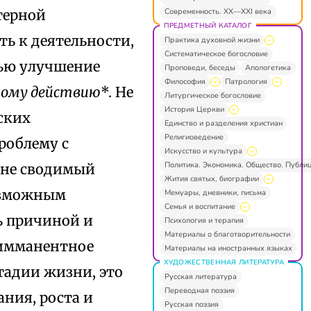
Современность. XX—XXI века
терной
ПРЕДМЕТНЫЙ КАТАЛОГ
ть к деятельности,
Практика духовной жизни
Систематическое богословие
лью улучшение
Проповеди, беседы
Апологетика
Философия
Патрология
ному действию
*. Не
Литургическое богословие
История Церкви
ских
Единство и разделения христиан
Религиоведение
роблему с
Искусство и культура
Политика. Экономика. Общество. Публи
 не сводимый
Жития святых, биографии
озможным
Мемуары, дневники, письма
Семья и воспитание
ь причиной и
Психология и терапия
Материалы о благотворительности
«имманентное
Материалы на иностранных языках
ХУДОЖЕСТВЕННАЯ ЛИТЕРАТУРА
стадии жизни, это
Русская литература
Переводная поэзия
ния, роста и
Русская поэзия