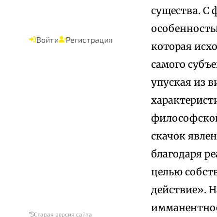
существа. С
особенностью
Войти
Регистрация
которая исх
самого субъе
упуская из 
характерист
философской
скачок явле
благодаря р
целью собст
действие». Н
имманентное 
Старая версия сайта