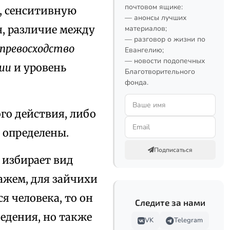
почтовом ящике:
, сенситивную
— анонсы лучших
, различие между
материалов;
— разговор о жизни по
превосходство
Евангелию;
— новости подопечных
ии
и уровень
Благотворительного
фонда.
го действия, либо
 определены.
Подписаться
 избирает вид
ажем, для зайчихи
я человека, то он
Следите за нами
едения, но также
VK
Telegram