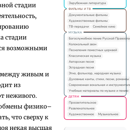
Зарубежная литература
ивной стадии
ФИЛЬМЫ И ТВ
еятельность,
Документальные фильмы
Художественные фильмы
лированию
ТВ-передачи
Семейное кино
МУЗЫКА
на стадии
Богослужебное пение Русской Правосл
Колокольный звон
тся возможными
Песнопения поместных церквей
Классическая музыка
Авторская песня
Эстрадная песня
е между живым и
Этно, фольклор, народная музыка
Духовные канты, стихи, песни, романсы
одит из
Современная вокальная и инструментал
Учебные материалы по музыке и пению
от неживого.
ДЕТЯМ
Просветительское
и обмены физико–
Развлекательное
Художественное
Музыкальное
ть, что сверху к
лоя некая высшая