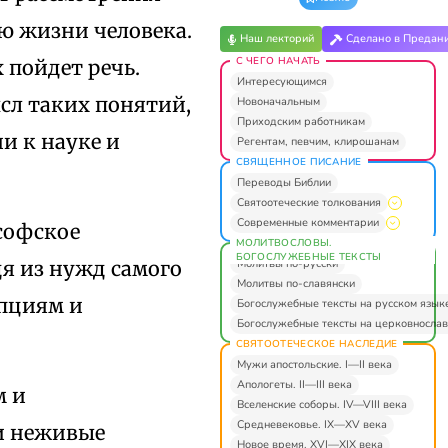
ю жизни человека.
Наш лекторий
Сделано в Предан
С ЧЕГО НАЧАТЬ
 пойдет речь.
Интересующимся
сл таких понятий,
Новоначальным
Приходским работникам
и к науке и
Регентам, певчим, клирошанам
СВЯЩЕННОЕ ПИСАНИЕ
Переводы Библии
Святоотеческие толкования
Современные комментарии
софское
МОЛИТВОСЛОВЫ.
БОГОСЛУЖЕБНЫЕ ТЕКСТЫ
Молитвы по-русски
дя из нужд самого
Молитвы по-славянски
епциям и
Богослужебные тексты на русском язык
Богослужебные тексты на церковнослав
СВЯТООТЕЧЕСКОЕ НАСЛЕДИЕ
Мужи апостольские. I—II века
Апологеты. II—III века
м и
Вселенские соборы. IV—VIII века
Средневековье. IX—XV века
и неживые
Новое время. XVI—XIX века