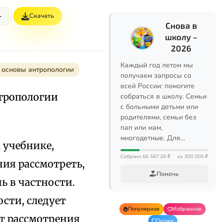
+
Скачать
Снова в
школу –
2026
Каждый год летом мы
— основы антропологии
получаем запросы со
всей России: помогите
нтропологии
собраться в школу. Семьи
с больными детьми или
родителями, семьи без
пап или мам,
многодетные. Для…
 учебнике,
Собрано 66 587,26 ₽
из 300 000 ₽
ия рассмотреть,
Помочь
ь в частности.
сти, следует
Популярное
Избранное
от рассмотрения
Позже