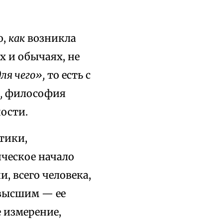
о,
как
возникла
х и обычаях, не
ля чего»,
то есть с
,
философия
ости.
тики,
ческое начало
, всего человека,
 высшим — ее
 измерение,