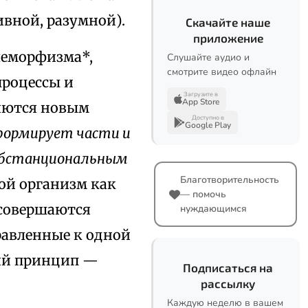
вной, разумной).
Скачайте наше
приложение
леморфизма*,
Слушайте аудио и
смотрите видео офлайн
процессы и
Загрузите в
App Store
яются новым
Доступно в
Google Play
 формирует части и
убстанциональным
Благотворительность
й организм как
— помочь
 совершаются
нуждающимся
равленные к одной
ий принцип —
Подписаться на
рассылку
Каждую неделю в вашем