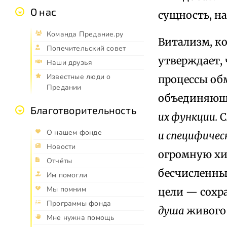
О нас
сущность, н
Команда Предание.ру
Витализм, к
Попечительский совет
утверждает, 
Наши друзья
Известные люди о
процессы об
Предании
объединяющ
Благотворительность
их функции.
С
О нашем фонде
и специфичес
Новости
огромную хи
Отчёты
бесчисленны
Им помогли
Мы помним
цели — сохр
Программы фонда
душа
живого 
Мне нужна помощь