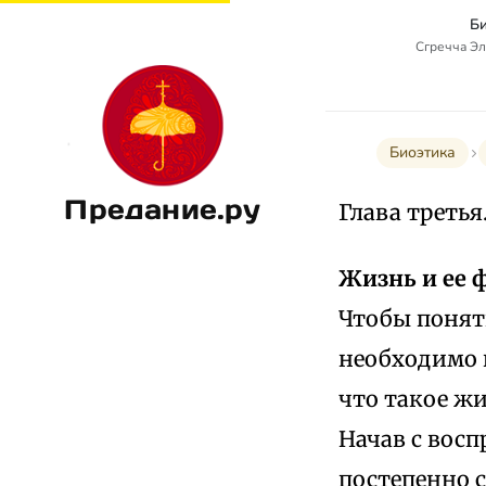
Би
Сгречча Эли
Биоэтика
Предание.ру
Глава третья
Жизнь и ее
Чтобы понят
необходимо 
что такое жи
Начав с вос
постепенно 