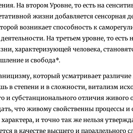
ния. На втором Уровне, то есть на сенсит
етативной жизни добавляется сенсорная д
оторой возникает способность к саморегу
деятельности. На третьем уровне, то есть 
зни, характеризующей человека, становя
шление и свобода*.
аницизму, который усматривает различи
ь в степени и в сложности, витализм исх
го и субстанционального отличия живого 
цать, что живому свойственны процессы 
характера, и точно так же нельзя утвержда
тся в качестве высшего и параллельного с