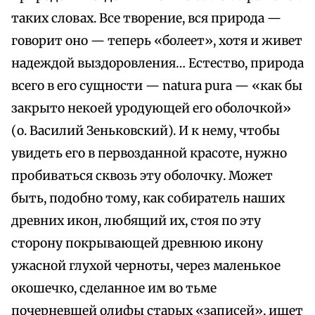
таких словах. Все творение, вся природа —
говорит оно — теперь «болеет», хотя и живет
надеждой выздоровления… Естество, природа
всего в его сущности — natura pura — «как бы
закрыто некоей уродующей его оболочкой»
(о. Василий Зеньковский). И к нему, чтобы
увидеть его в первозданной красоте, нужно
пробиваться сквозь эту оболочку. Может
быть, подобно тому, как собиратель наших
древних икон, любящий их, стоя по эту
сторону покрывающей древнюю икону
ужасной глухой черноты, через маленькое
окошечко, сделанное им во тьме
почерневшей олифы старых «записей», ищет