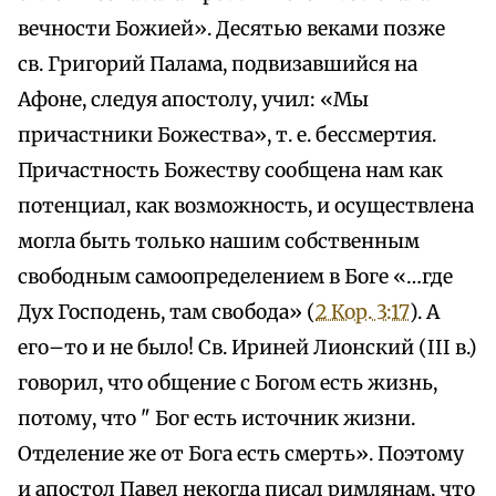
вечности Божией». Десятью веками позже
св. Григорий Палама, подвизавшийся на
Афоне, следуя апостолу, учил: «Мы
причастники Божества», т. е. бессмертия.
Причастность Божеству сообщена нам как
потенциал, как возможность, и осуществлена
могла быть только нашим собственным
свободным самоопределением в Боге «…где
Дух Господень, там свобода» (
2 Кор. 3:17
). А
его–то и не было! Св. Ириней Лионский (III в.)
говорил, что общение с Богом есть жизнь,
потому, что " Бог есть источник жизни.
Отделение же от Бога есть смерть». Поэтому
и апостол Павел некогда писал римлянам, что