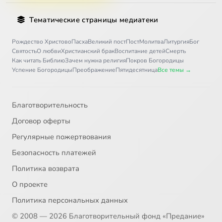
Тематические страницы медиатеки
Рождество Христово
Пасха
Великий пост
Пост
Молитва
Литургия
Бог
Святость
О любви
Христианский брак
Воспитание детей
Смерть
Как читать Библию
Зачем нужна религия
Покров Богородицы
Успение Богородицы
Преображение
Пятидесятница
Все темы →
Благотворительность
Договор оферты
Регулярные пожертвования
Безопасность платежей
Политика возврата
О проекте
Политика персональных данных
© 2008 — 2026 Благотворительный фонд «Предание»