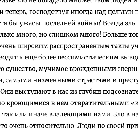
Разве зло не обладало множеством людей и 
 и теперь, господствуя иногда над целыми
тя бы ужасы последней войны? Всегда злых
олько много, но слишком много! Больше тог
очень широким распространением такие уче
одят к еще более пессимистическим вывод
то существо, мучимое врожденными звер
, самыми низменными страстями и прес
Они выступают в нас из глубин подсознат
но кроющимися в нем отвратительными «
 так или иначе владеющими нами. Зло в на
то очень относительно. Люди по своей при