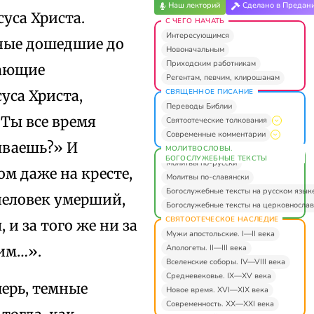
Наш лекторий
Сделано в Предан
уса Христа.
С ЧЕГО НАЧАТЬ
Интересующимся
ные дошедшие до
Новоначальным
Приходским работникам
щающие
Регентам, певчим, клирошанам
СВЯЩЕННОЕ ПИСАНИЕ
уса Христа,
Переводы Библии
 Ты все время
Святоотеческие толкования
Современные комментарии
ываешь?» И
МОЛИТВОСЛОВЫ.
БОГОСЛУЖЕБНЫЕ ТЕКСТЫ
Молитвы по-русски
ом даже на кресте,
Молитвы по-славянски
Богослужебные тексты на русском язык
человек умерший,
Богослужебные тексты на церковнослав
СВЯТООТЕЧЕСКОЕ НАСЛЕДИЕ
 и за того же ни за
Мужи апостольские. I—II века
Апологеты. II—III века
 им…».
Вселенские соборы. IV—VIII века
Средневековье. IX—XV века
перь, темные
Новое время. XVI—XIX века
Современность. XX—XXI века