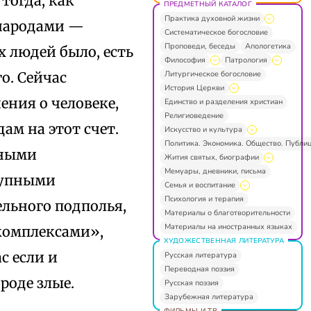
тогда, как
ПРЕДМЕТНЫЙ КАТАЛОГ
Практика духовной жизни
 народами —
Систематическое богословие
Проповеди, беседы
Апологетика
 людей было, есть
Философия
Патрология
Литургическое богословие
о. Сейчас
История Церкви
ния о человеке,
Единство и разделения христиан
Религиоведение
ам на этот счет.
Искусство и культура
Политика. Экономика. Общество. Публи
иными
Жития святых, биографии
Мемуары, дневники, письма
тупными
Семья и воспитание
Психология и терапия
ельного подполья,
Материалы о благотворительности
Материалы на иностранных языках
комплексами»,
ХУДОЖЕСТВЕННАЯ ЛИТЕРАТУРА
с если и
Русская литература
Переводная поэзия
роде злые.
Русская поэзия
Зарубежная литература
ФИЛЬМЫ И ТВ