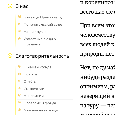
и коренится 
О нас
всего нас же
Команда Предание.ру
При всем это
Попечительский совет
Наши друзья
человечеству
Известные люди о
всех людей к
Предании
природы нет 
Благотворительность
Нет, не дума
О нашем фонде
Новости
нибудь разд
Отчёты
оптимизм, ра
Им помогли
неверящий в
Мы помним
Программы фонда
натуру — че
Мне нужна помощь
мировой эво