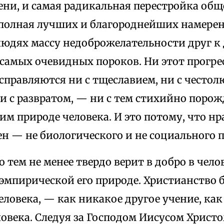
ени, и самая радикальная перестройка об
полная лучших и благороднейших намерени
людях массу недоброжелательности друг к д
самых очевидных пороков. Ни этот прогрес
справляются ни с тщеславием, ни с честол
ни с развратом, — ни с тем стихийно поро
им природе человека. И это потому, что н
н — не биологического и не социального 
 тем не менее твердо верит в добро в челов
 эмпирической его природе. Христианство 
ловека, — как никакое другое учение, ка
ловека. Следуя за Господом Иисусом Христо