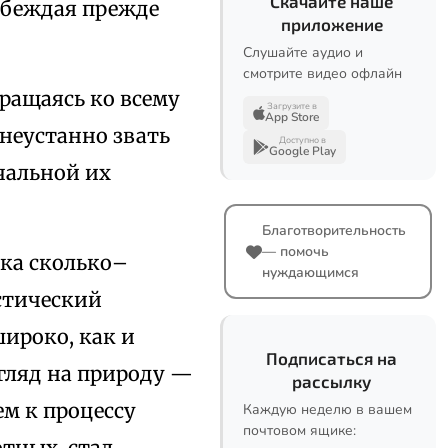
Скачайте наше
побеждая прежде
приложение
Слушайте аудио и
смотрите видео офлайн
бращаясь ко всему
Загрузите в
App Store
 неустанно звать
Доступно в
Google Play
ачальной их
Благотворительность
— помочь
ека сколько–
нуждающимся
стический
широко, как и
Подписаться на
гляд на природу —
рассылку
м к процессу
Каждую неделю в вашем
почтовом ящике:
тных, стал