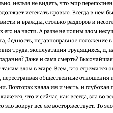
ьно, нельзя не видеть, что мир переполнен 
одолжает истекать кровью. Всегда в нем бы
висти и вражды, столько раздоров и несог
его на части. А разве не полны злом несу
а, бедность, неравноправное положение в 
вия труда, эксплуатация трудящихся, и, н
традания? Даже и сама смерть? Высочайшая 
с таким злом в мире. Всем, кто стремится 
о, перестраивая общественные отношения и
и. Повторю: хвала им и честь, и глубокая 
кажется, что и сейчас, как всегда, зла во в
то зло вокруг все же восторжествует. То зл