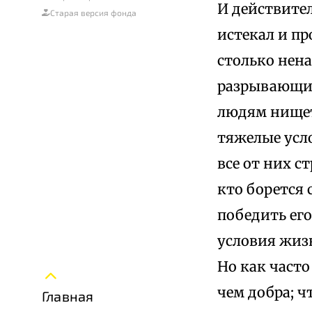
И действител
Старая версия фонда
истекал и пр
столько нена
разрывающих 
людям нищет
тяжелые усло
все от них с
кто борется 
победить ег
условия жизн
Но как часто 
чем добра; ч
Главная