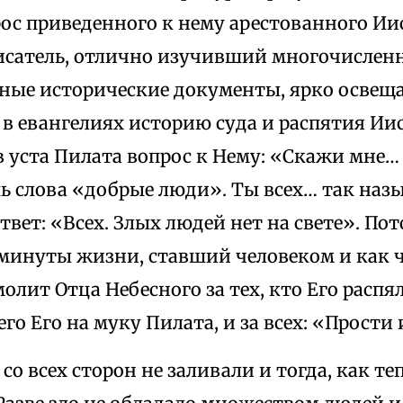
ос приведенного к нему арестованного Иис
исатель, отлично изучивший многочислен
рные исторические документы, ярко осве
 евангелиях историю суда и распятия Иис
 уста Пилата вопрос к Нему: «Скажи мне…
ь слова «добрые люди». Ты всех… так наз
твет: «Всех. Злых людей нет на свете». Пот
 минуты жизни, ставший человеком и как 
лит Отца Небесного за тех, кто Его распял,
го Его на муку Пилата, и за всех: «Прости
 со всех сторон не заливали и тогда, как те