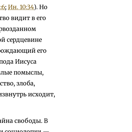
:6
;
Ин. 10:34
). Но
тво видит в его
первозданном
ой сердцевине
орождающий его
спода Иисуса
 злые помыслы,
тво, злоба,
 извнутрь исходит,
айна свободы. В
 и социологии —