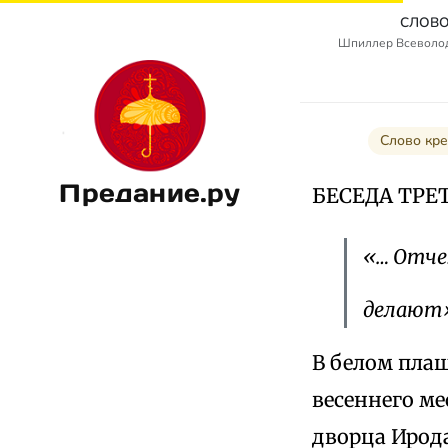
СЛОВО
Шпиллер Всеволод
Слово кре
Предание.ру
БЕСЕДА ТРЕ
«… Отче!
делают»
В белом пла
весеннего м
дворца Ирод