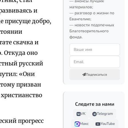
— анонсы лучших
материалов;
 развиваясь и
— разговор о жизни по
Евангелию;
де присуще добро,
— новости подопечных
стоянии
Благотворительного
фонда.
тате скачка и
. Откуда оно
стный русский
шутил: «Они
Подписаться
отому призван
 христианство
Следите за нами
VK
Telegram
еский прогресс
Макс
YouTube