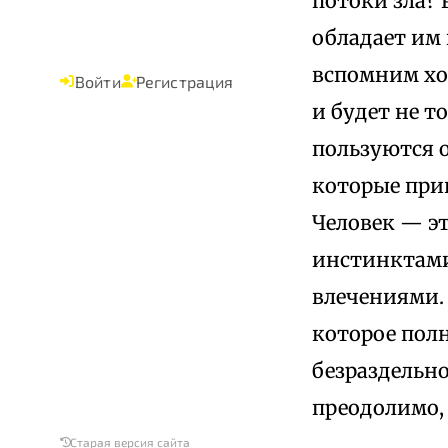
потоки зла? 
обладает им
вспомним хо
Войти
Регистрация
и будет не т
пользуются 
которые прив
Человек — э
инстинктами
влечениями. 
которое пол
безраздельно
преодолимо, 
Старая версия сайта