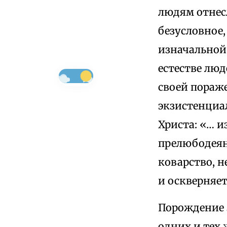
людям отнесл
безусловное,
изначальной 
естестве люд
своей пораж
экзистенциал
Христа: «… и
прелюбодеян
коварство, н
и оскверняет
Порождение з
одних и тех 