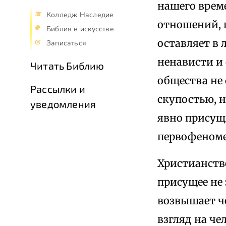
нашего врем
Колледж Наследие
отношений, 
Библия в искусстве
оставляет в 
Записаться
ненависти и 
Читать Библию
общества не 
Рассылки и
скупостью, 
уведомления
явно присущ
первофеноме
Христианство
присущее не
возвышает че
взгляд на че