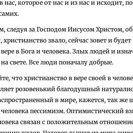
в нас, которое от нас и из нас и исходит, 
 самих.
м, следуя за Господом Иисусом Христом, о
, христианство звало, сейчас зовет и будет
 вере в Бога и человека. Злых людей и изн
на свете. Все люди поначалу добрые.
йте, что христианство в вере своей в челов
еляет розовенький благодушный натурали
спространенный в мире, кажется, так же 
 человека пессимизм. Оптимистический вз
ловека связан с положительным отношение
люции видов. Человек вышел из мира живо