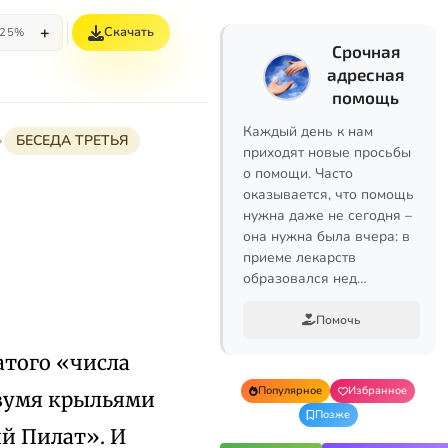
+
Скачать
25%
Срочная
адресная
помощь
Каждый день к нам
БЕСЕДА ТРЕТЬЯ
приходят новые просьбы
о помощи. Часто
оказывается, что помощь
нужна даже не сегодня –
она нужна была вчера: в
приеме лекарств
образовался нед…
Помочь
атого «числа
Популярное
Избранное
двумя крыльями
Позже
й Пилат». И