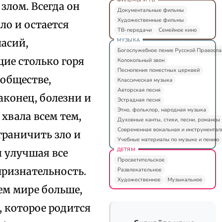
злом. Всегда он
Документальные фильмы
Художественные фильмы
ло и остается
ТВ-передачи
Семейное кино
МУЗЫКА
ласий,
Богослужебное пение Русской Правосл
щие столько горя
Колокольный звон
Песнопения поместных церквей
обществе,
Классическая музыка
Авторская песня
аконец, болезни и
Эстрадная песня
Этно, фольклор, народная музыка
хвала всем тем,
Духовные канты, стихи, песни, романсы
Современная вокальная и инструментал
ограничить зло и
Учебные материалы по музыке и пению
ДЕТЯМ
 улучшая все
Просветительское
признательность.
Развлекательное
Художественное
Музыкальное
сем мире больше,
о, которое родится