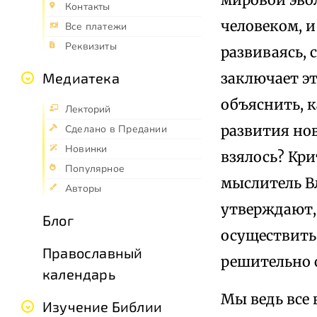
Контакты
человеком, и
Все платежи
Реквизиты
развиваясь, 
заключает эт
Медиатека
объяснить, к
Лекторий
развития нов
Сделано в Предании
Новинки
взялось? Кр
Популярное
мыслитель В
Авторы
утверждают,
Блог
осуществить
Православный
решительно о
календарь
Мы ведь все
Изучение Библии