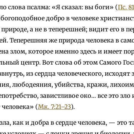
о слова псалма: «Я сказал: вы боги» (
Пс. 81
 богоподобное добро в человеке христианс
природе, а не в теперешней; видит его в 
ей. Теперешняя же природа человека в сам
ена злом, которое именно здесь и имеет п
ьный центр. Вот слова об этом Самого Го
звнутрь, из сердца человеческого, исходят
ия, любодеяния, убийства, кражи, лихоимс
епотребство, завистливое око… все это зло
 человека» (
Мк. 7:21–23
).
ла, как и добра в сердце человека, — это т
же условиях — с точки зрения и биологии,