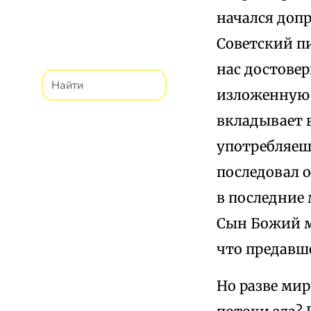
начался допр
Советский п
нас достове
изложенную в
вкладывает в
употребляеш
последовал о
в последние
Сын Божий мо
что предавше
Но разве мир