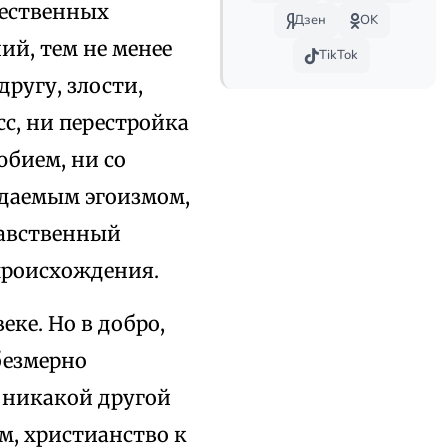
щественных
Дзен
OK
й, тем не менее
TikTok
ругу, злости,
с, ни перестройка
юбием, ни со
ждаемым эгоизмом,
равственный
происхождения.
еке. Но в добро,
безмерно
к никакой другой
м, христианство к