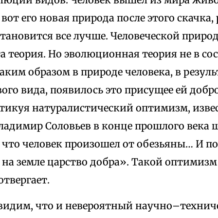
 вот его новая природа после этого скачка,
становится все лучше. Человеческой приро
а теория. Но эволюционная теория не в со
аким образом в природе человека, в резуль
ого вида, появилось это присущее ей добро
итикуя натуралистический оптимизм, изве
ладимир Соловьев в конце прошлого века 
 что человек произошел от обезьяны… И п
 на земле царство добра». Такой оптимизм
твергает.
 видим, что и невероятный научно–технич