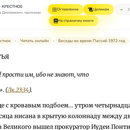
 КРЕСТНОЕ
−
Оглавление
Целиком
1
 Дмитриевич, протоиерей
На страничку книги
стное
Читать онлайн
Беседы во время Пассий 1972 год
ТЬЯ
 прости им, ибо не знают, что
. (
Лк.23:34
).
ще с кровавым подбоем… утром четырнадц
есяца нисана в крытую колоннаду между 
а Великого вышел прокуратор Иудеи Понти