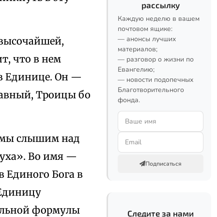
рассылку
Каждую неделю в вашем
почтовом ящике:
— анонсы лучших
 высочайшей,
материалов;
т, что в нем
— разговор о жизни по
Евангелию;
в Единице. Он —
— новости подопечных
Благотворительного
тавный, Троицы бо
фонда.
е мы слышим над
Духа». Во имя —
Подписаться
 Единого Бога в
 Единицу
щальной формулы
Следите за нами