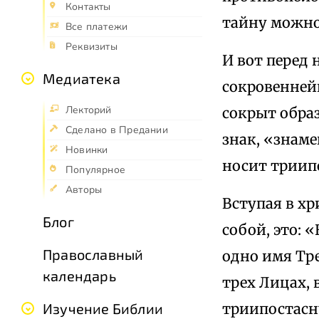
Контакты
тайну можно
Все платежи
Реквизиты
И вот перед
Медиатека
сокровенней
Лекторий
сокрыт обра
Сделано в Предании
знак, «знам
Новинки
носит триип
Популярное
Авторы
Вступая в х
Блог
собой, это: 
Православный
одно имя Тр
календарь
трех Лицах,
триипостасн
Изучение Библии