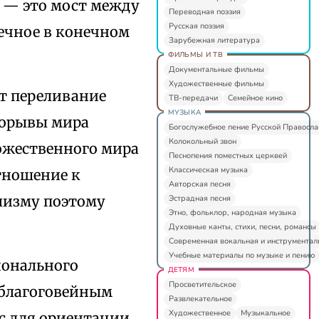
ол — это мост между
Переводная поэзия
Русская поэзия
ечное в конечном
Зарубежная литература
ФИЛЬМЫ И ТВ
Документальные фильмы
Художественные фильмы
т переливание
ТВ-передачи
Семейное кино
МУЗЫКА
рорывы мира
Богослужебное пение Русской Правосл
Колокольный звон
ожественного мира
Песнопения поместных церквей
Классическая музыка
тношение к
Авторская песня
лизму поэтому
Эстрадная песня
Этно, фольклор, народная музыка
Духовные канты, стихи, песни, романсы
Современная вокальная и инструментал
Учебные материалы по музыке и пению
ионального
ДЕТЯМ
Просветительское
 благоговейным
Развлекательное
Художественное
Музыкальное
ас для ориентации