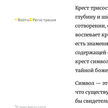
Крест трисо
глубину и ши
Войти
Регистрация
сотворении, 
воспевает кр
есть знамен
содержащей е
крест символ
тайной боже
Символ — эт
что существу
бы свидетель
Старая версия сайта