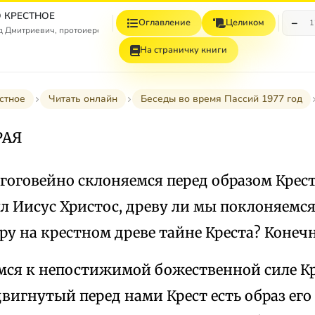
 КРЕСТНОЕ
−
Оглавление
Целиком
1
 Дмитриевич, протоиерей
На страничку книги
стное
Читать онлайн
Беседы во время Пассий 1977 год
РАЯ
гоговейно склоняемся перед образом Крест
л Иисус Христос, древу ли мы поклоняемс
у на крестном древе тайне Креста? Конечно
ся к непостижимой божественной силе Кре
двигнутый перед нами Крест есть образ его