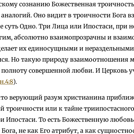
скому сознанию Божественная троичность
 аналогий. Оно видит в троичности Бога 
е суть Одно. Три Лица или Ипостаси, при 
угим, абсолютно взаимопрозрачны и взаи
делает их единосущными и нераздельными,
я. Но такую природу взаимоотношения м
 полноту совершенной любви. И Церковь уч
н.4:8
).
 что верующий разум христианина приближ
й троичности или к тайне триипостасного
и Ипостаси. То есть Божественную любовь
 Бога, не как Его атрибут, а как сущностн