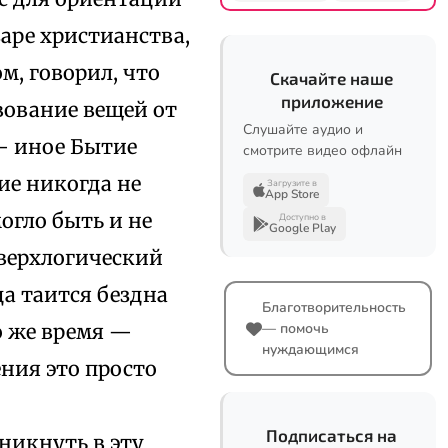
аре христианства,
, говорил, что
Скачайте наше
приложение
твование вещей от
Слушайте аудио и
 — иное Бытие
смотрите видео офлайн
ие никогда не
Загрузите в
App Store
огло быть и не
Доступно в
Google Play
верхлогический
а таится бездна
Благотворительность
о же время —
— помочь
нуждающимся
ния это просто
Подписаться на
никнуть в эту