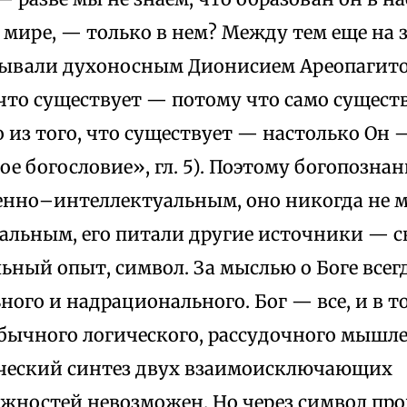
мире, — только в нем? Между тем еще на з
азывали духоносным Дионисием Ареопагитом
, что существует — потому что само сущес
о из того, что существует — настолько Он
е богословие», гл. 5). Поэтому богопознан
енно–интеллектуальным, оно никогда не м
альным, его питали другие источники — с
ный опыт, символ. За мыслью о Боге всегд
ого и надрационального. Бог — все, и в т
обычного логического, рассудочного мышле
ический синтез двух взаимоисключающих
жностей невозможен. Но через символ про