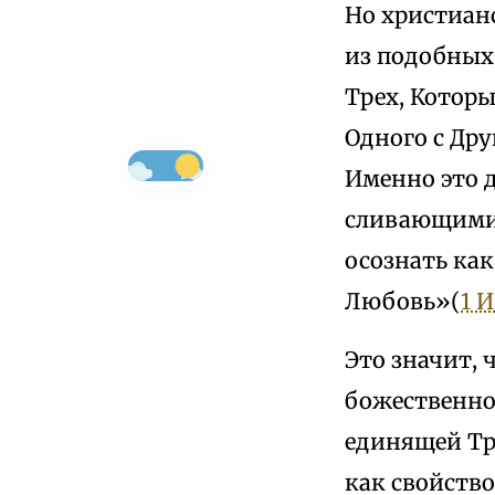
Но христиан
из подобных
Трех, Которы
Одного с Др
Именно это 
сливающимис
осознать как
Любовь»(
1 И
Это значит,
божественно
единящей Тр
как свойство