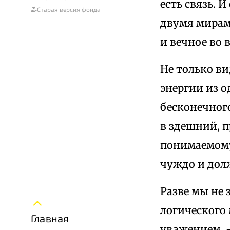
есть связь. 
Старая версия фонда
двумя мирам
и вечное во 
Не только в
энергии из 
бесконечног
в здешний, 
понимаемому
чуждо и дол
Разве мы не 
логического
Главная
уважением, —