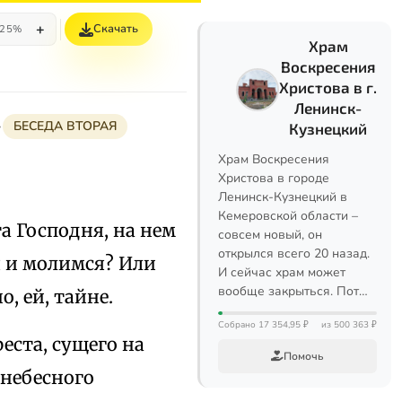
+
Скачать
25%
Храм
Воскресения
Христова в г.
Ленинск-
БЕСЕДА ВТОРАЯ
Кузнецкий
Храм Воскресения
Христова в городе
Ленинск-Кузнецкий в
Кемеровской области –
а Господня, на нем
совсем новый, он
открылся всего 20 назад.
я и молимся? Или
И сейчас храм может
вообще закрыться. Пот…
, ей, тайне.
Собрано 17 354,95 ₽
из 500 363 ₽
ста, сущего на
Помочь
 небесного