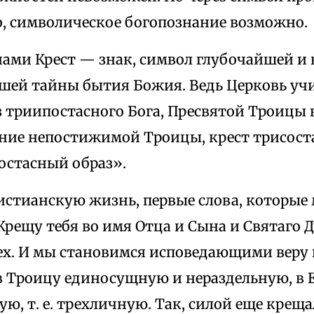
, символическое богопознание возможно.
 нами Крест — знак, символ глубочайшей и
шей тайны бытия Божия. Ведь Церковь учи
з триипостасного Бога, Пресвятой Троицы 
ение непостижимой Троицы, крест трисос
остасный образ».
ристианскую жизнь, первые слова, которы
«Крещу тебя во имя Отца и Сына и Святаго 
ех. И мы становимся исповедающими веру в
 в Троицу единосущную и нераздельную, в
ую, т. е. трехличную. Так, силой еще кре