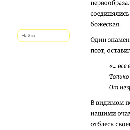
первообраза.
соединялись 
божеская.
Один знамен
поэт, остави
«… все
Только
От нез
В видимом п
нашими очам
отблеск свое