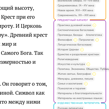
Вселенские соборы. IV—VIII века
Средневековье. IX—XV века
ющий высоту,
Новое время. XVI—XIX века
Современность. XX—XXI века
Крест при его
ПРЕДМЕТНЫЙ КАТАЛОГ
ироту. И Церковь
Практика духовной жизни
Систематическое богословие
ру». Древний крест
Проповеди, беседы
Апологетика
Философия
Патрология
 мир и
Литургическое богословие
История Церкви
 Самого Бога. Так
Единство и разделения христиан
Религиоведение
безмерностью и
Искусство и культура
Политика. Экономика. Общество. Публи
Жития святых, биографии
Мемуары, дневники, письма
Он говорит о том,
Семья и воспитание
Психология и терапия
 иной. Символ как
Материалы о благотворительности
Материалы на иностранных языках
 что между ними
ХУДОЖЕСТВЕННАЯ ЛИТЕРАТУРА
Русская литература