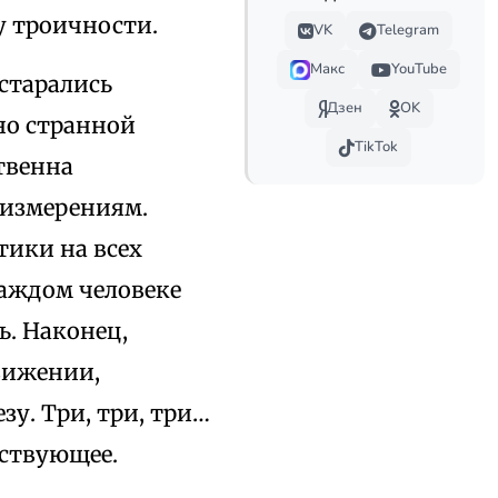
у троичности.
VK
Telegram
Макс
YouTube
старались
Дзен
OK
но странной
TikTok
твенна
 измерениям.
ики на всех
каждом человеке
. Наконец,
движении,
зу. Три, три, три…
ествующее.