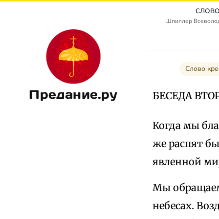
СЛОВО
Шпиллер Всеволод
Слово кре
Предание.ру
БЕСЕДА ВТО
Когда мы бла
же распят бы
явленной мир
Мы обращаем
небесах. Воз