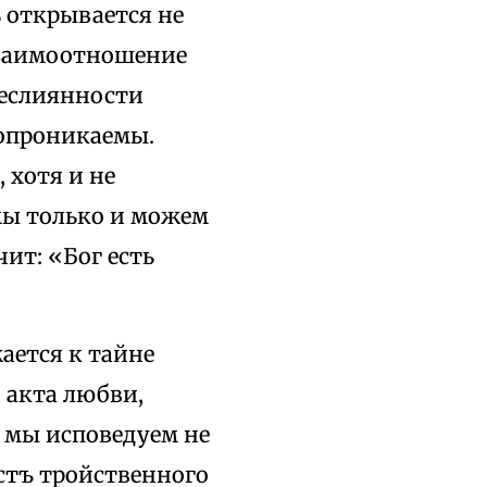
 открывается не
взаимоотношение
неслиянности
мопроникаемы.
 хотя и не
ы только и можем
ит: «Бог есть
ается к тайне
 акта любви,
 мы исповедуем не
остъ тройственного