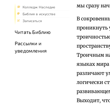
мы сразу на
Колледж Наследие
Библия в искусстве
В сокровенн
Записаться
проникнуть 
Читать Библию
троичностью 
Рассылки и
пространств
уведомления
Троичным на
языках мира 
различают у
логически ст
развивающемс
Выходит, что