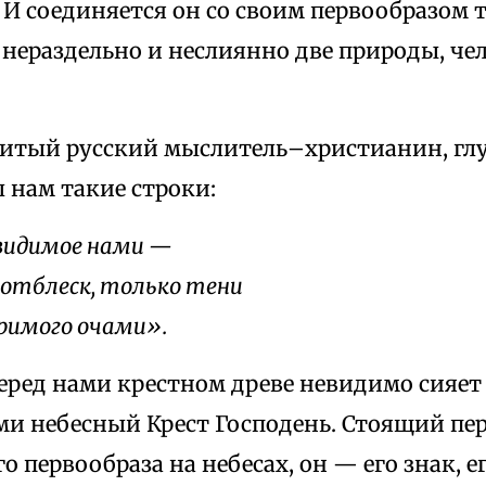
 И соединяется он со своим первообразом т
нераздельно и неслиянно две природы, че
итый русский мыслитель–христианин, гл
л нам такие строки:
 видимое нами —
 отблеск, только тени
римого очами».
еред нами крестном древе невидимо сияе
и небесный Крест Господень. Стоящий пе
го первообраза на небесах, он — его знак, е