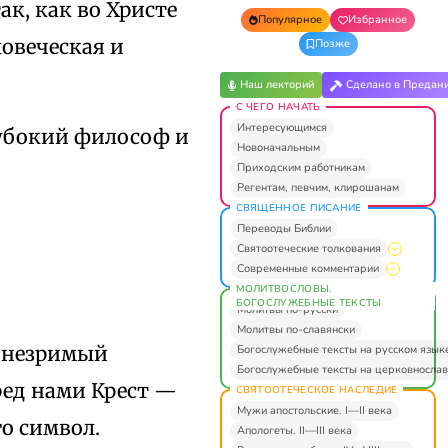
ак, как во Христе
Популярное
Избранное
ловеческая и
Позже
Наш лекторий
Сделано в Предан
С ЧЕГО НАЧАТЬ
Интересующимся
убокий философ и
Новоначальным
Приходским работникам
Регентам, певчим, клирошанам
СВЯЩЕННОЕ ПИСАНИЕ
Переводы Библии
Святоотеческие толкования
Современные комментарии
МОЛИТВОСЛОВЫ.
БОГОСЛУЖЕБНЫЕ ТЕКСТЫ
Молитвы по-русски
Молитвы по-славянски
т незримый
Богослужебные тексты на русском язык
Богослужебные тексты на церковнослав
ред нами Крест —
СВЯТООТЕЧЕСКОЕ НАСЛЕДИЕ
Мужи апостольские. I—II века
го символ.
Апологеты. II—III века