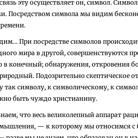
И связь эту осуществляет он, символ. Симв
и. Посредством символа мы видим бескон
времени.
идим… При посредстве символов происходи
одного мира в другой, совершенствуются п
о в конечный; обнаружения, откровения б
природный. Подозрительно скептическое о
 так символу, к символическому, к симво
жно быть чуждо христианину.
знаем, что весь великолепный аппарат рац
 мышления, — к которому мы относимся с
 разве мы не знаем, что образован он в н