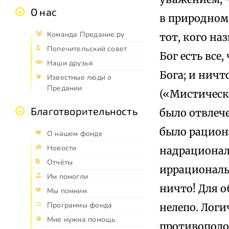
О нас
в природном 
Команда Предание.ру
тот, кого н
Попечительский совет
Бог есть все
Наши друзья
Бога; и ничт
Известные люди о
Предании
(«Мистическо
Благотворительность
было отвлеч
было рацион
О нашем фонде
Новости
надрациональ
Отчёты
иррациональн
Им помогли
ничто! Для 
Мы помним
Программы фонда
нелепо. Лог
Мне нужна помощь
противополо