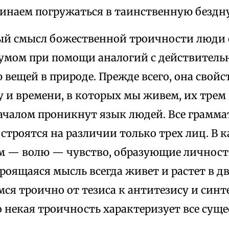
чинаем погружаться в таинственную бездн
ый смысл божественной троичности люди 
умом при помощи аналогий с действитель
вещей в природе. Прежде всего, она свойс
у и времени, в которых мы живем, их трем
чалом проникнут язык людей. Все граммат
строятся на различии только трех лиц. В 
м — волю — чувство, образующие личность
роящаяся мысль всегда живет и растет в 
я троично от тезиса к антитезису и синте
 некая троичность характеризует все сущ