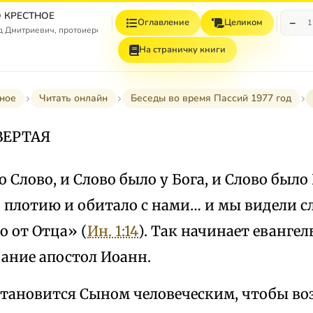
 КРЕСТНОЕ
−
Оглавление
Целиком
1
 Дмитриевич, протоиерей
На страничку книги
тное
Читать онлайн
Беседы во время Пассий 1977 год
ВЕРТАЯ
о Слово, и Слово было у Бога, и Слово было 
 плотию и обитало с нами… и мы видели сл
о от Отца» (
Ин. 1:14
). Так начинает евангел
вание апостол Иоанн.
тановится Сыном человеческим, чтобы во