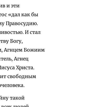
ив и эти
тос «дал как бы
му Правосудию.
ливостью. И стал
тву Богу,
м, Агнцем Божиим
тель, Агнец
исуса Христа.
одит свободным
человека.
айну такой
 всех людей,