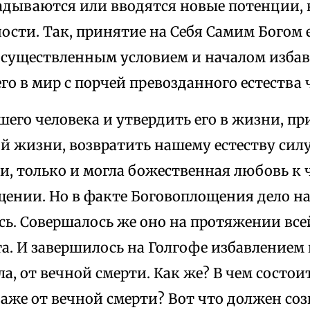
адываются или вводятся новые потенции, 
ости. Так, принятие на Себя Самим Богом 
осуществленным условием и началом избав
го в мир с порчей превозданного естества 
его человека и утвердить его в жизни, п
й жизни, возвратить нашему естеству сил
, только и могла божественная любовь к 
щении. Но в факте Боговоплощения дело н
сь. Совершалось же оно на протяжении вс
а. И завершилось на Голгофе избавлением 
ла, от вечной смерти. Как же? В чем состои
даже от вечной смерти? Вот что должен со