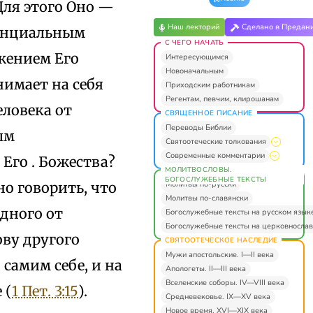
Для этого Оно —
Наш лекторий
Сделано в Предан
сенциальным
С ЧЕГО НАЧАТЬ
жением Его
Интересующимся
Новоначальным
нимает на себя
Приходским работникам
Регентам, певчим, клирошанам
ловека от
СВЯЩЕННОЕ ПИСАНИЕ
Переводы Библии
ым
Святоотеческие толкования
Современные комментарии
Его . Божества?
МОЛИТВОСЛОВЫ.
БОГОСЛУЖЕБНЫЕ ТЕКСТЫ
Молитвы по-русски
но говорить, что
Молитвы по-славянски
одного от
Богослужебные тексты на русском язык
Богослужебные тексты на церковнослав
ову другого
СВЯТООТЕЧЕСКОЕ НАСЛЕДИЕ
Мужи апостольские. I—II века
 самим себе, и на
Апологеты. II—III века
Вселенские соборы. IV—VIII века
 (
1 Пет. 3:15
).
Средневековье. IX—XV века
Новое время. XVI—XIX века