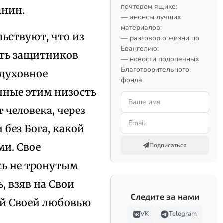
почтовом ящике:
анин.
— анонсы лучших
материалов;
ьствуют, что из
— разговор о жизни по
Евангелию;
сть защитников
— новости подопечных
Благотворительного
 духовное
фонда.
енные этим низость
т человека, через
 без Бога, какой
ми. Свое
Подписаться
сь не тронутым
, взяв на Свои
Следите за нами
ной Своей любовью
VK
Telegram