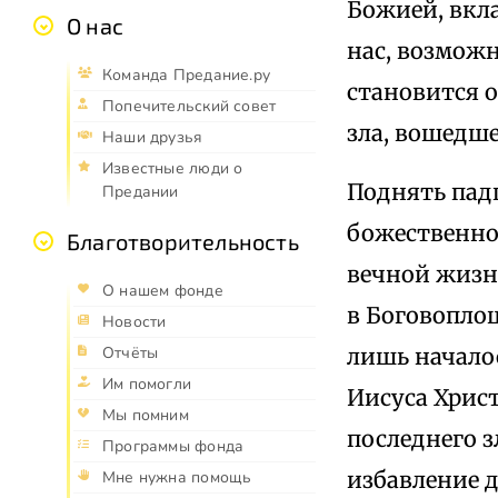
Божией, вкл
О нас
нас, возможн
Команда Предание.ру
становится 
Попечительский совет
зла, вошедше
Наши друзья
Известные люди о
Поднять падш
Предании
божественно
Благотворительность
вечной жизни
О нашем фонде
в Боговопло
Новости
лишь начало
Отчёты
Им помогли
Иисуса Христ
Мы помним
последнего з
Программы фонда
избавление 
Мне нужна помощь