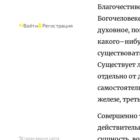
Благочестив
Богочеловеке
Войти
Регистрация
духовное, по
какого–нибу
существоват
Существует 
отдельно от 
самостоятел
железе, треть
Совершенно т
действитель
сущность, в
Старая версия сайта