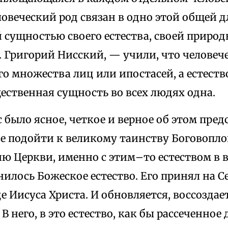
еловеческий род связан в одно этой общей д
сущностью своего естества, своей природы
. Григорий Нисский, — учили, что человеч
о множества лиц или ипостасей, а естество
ественная сущность во всех людях одна.
с было ясное, четкое и верное об этом пред
че подойти к великому таинству Боговопл
нию Церкви, именно с этим–то естеством в
нилось Божеское естество. Его принял на С
е Иисуса Христа. И обновляется, воссоздае
В него, в это естество, как бы рассеченное