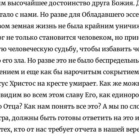
им высочайшее достоинство друга Божия. 
тало с нами. Но разве для Обладавшего эс
вом земная жизнь не была крайним уничи
г не только становится человеком, но при
ю человеческую судьбу, чтобы избавить че
его зла. Но разве это не было беспредельн
нием и еще как бы нарочитым сокрытием 
ус Христос на кресте умирает. Как же мож
видим во всем этом славу Его, как единор
 Отца? Как нам понять все это? А мы по сл
тра, должны быть готовы ответить на это и
ех, кто от нас требует отчета в нашей вере