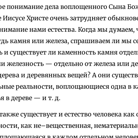
ое понимание дела воплощенного Сына Бо
 Иисусе Христе очень затрудняет обыкнове
нимание нами естества. Когда мы думаем, 
дь камня или железа, спрашиваем ли мы се
ь и существует ли каменность камня отдел
ли железность — отдельно от железа или 
дерева и деревянных вещей? А они сущест
ьные реальности, воплощающиеся одна в ка
я в дереве — и т. д.
акже существует и естество человека как
ности, как не–вещественная, нематериаль
оплощающаяся в каждом отдельном человек