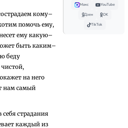
Макс
YouTube
 сострадаем кому–
Дзен
OK
 хотим помочь ему,
TikTok
 несет ему какую–
может быть каким–
ю беду
 чистой,
окажет на него
т нам самый
в себя страдания
певает каждый из