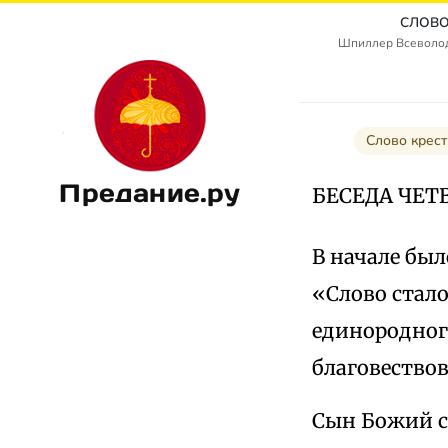
СЛОВО
Шпиллер Всеволод
Слово крес
Предание.ру
БЕСЕДА ЧЕТ
В начале был
«Слово стало
единородног
благовество
Сын Божий с