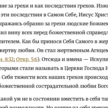
ние за грехи и как последствия грехов. Изж
 эти последствия в Самом Себе, Иисус Хрис
ражаясь образно за грехи людские Божие
ил вину всех перед божественной справед
телем. Как бы принося Себя Самого в жер
ертву любви. Он стал жертвенным Агнце
. 8:32
;
Откр. 5:6
). Отсюда и имена — Искупи
орыми стали называть в Церкви Господа И
а Себя тяжести всех наших грехов происх
божественной сострадательной любви Бого
акой ум не в состоянии вместить в себя т
й возможности. Но взятие на себя грехов