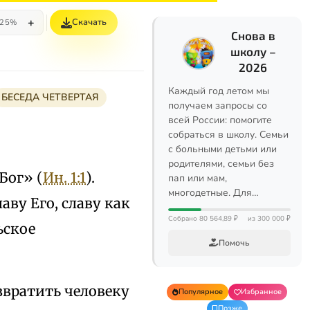
+
Скачать
25%
Снова в
школу –
2026
Каждый год летом мы
БЕСЕДА ЧЕТВЕРТАЯ
получаем запросы со
всей России: помогите
собраться в школу. Семьи
с больными детьми или
родителями, семьи без
Бог» (
Ин. 1:1
).
пап или мам,
многодетные. Для…
аву Его, славу как
Собрано 80 564,89 ₽
из 300 000 ₽
ьское
Помочь
звратить человеку
Популярное
Избранное
Позже