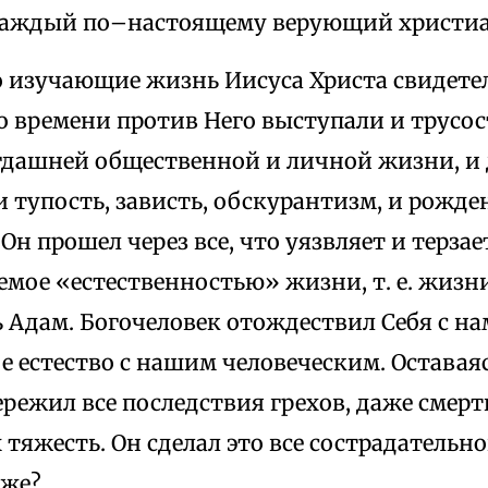
каждый по–настоящему верующий христи
 изучающие жизнь Иисуса Христа свидетел
о времени против Него выступали и трусо
гдашней общественной и личной жизни, и
и тупость, зависть, обскурантизм, и рожд
 Он прошел через все, что уязвляет и терзае
емое «естественностью» жизни, т. е. жизни
 Адам. Богочеловек отождествил Себя с на
е естество с нашим человеческим. Оставая
ережил все последствия грехов, даже смерть
 тяжесть. Он сделал это все сострадатель
 же?