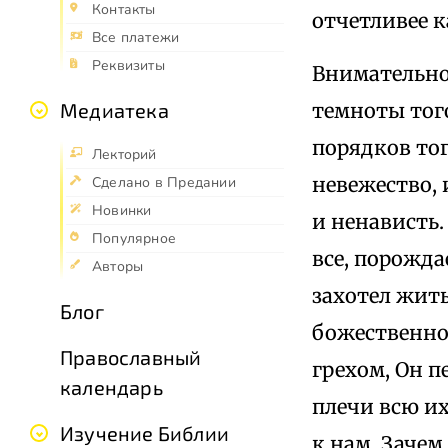
Контакты
отчетливее 
Все платежи
Реквизиты
Внимательно
темноты тог
Медиатека
порядков то
Лекторий
невежество, 
Сделано в Предании
Новинки
и ненависть.
Популярное
все, порожда
Авторы
захотел жить
Блог
божественно
Православный
грехом, Он п
календарь
плечи всю их
Изучение Библии
к нам. Зачем