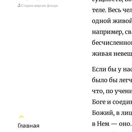
Старая версия фонда
теле. Весь ч
одной живой 
например, св
бесчисленног
живая невещ
Если бы у на
было бы лег
что, по уче
Боге и соеди
Божий, в лиц
в Нем — оно. 
Главная