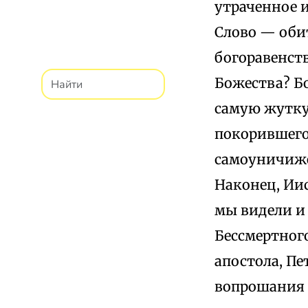
утраченное 
Слово — оби
богоравенст
Божества? Бо
самую жутку
покорившего 
самоуничиже
Наконец, Иис
мы видели и 
Бессмертного
апостола, Пе
вопрошания т