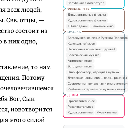
Зарубежная литература
ля всех людей,
ФИЛЬМЫ И ТВ
Документальные фильмы
. Свв. отцы, —
Художественные фильмы
ТВ-передачи
Семейное кино
ество состоит из
МУЗЫКА
Богослужебное пение Русской Правосл
 в них одно,
Колокольный звон
Песнопения поместных церквей
Классическая музыка
Авторская песня
ставление, то нам
Эстрадная песня
Этно, фольклор, народная музыка
ощения. Потому
Духовные канты, стихи, песни, романсы
Современная вокальная и инструментал
 вочеловечившемся
Учебные материалы по музыке и пению
ДЕТЯМ
ебя Бог, Сын
Просветительское
Развлекательное
тся, новотворится
Художественное
Музыкальное
 для этого силой