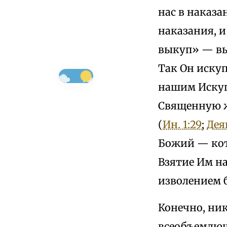
нас в наказа
наказания, и
выкуп» — вы
Так Он искуп
нашим Искупи
Священную ж
(
Ин. 1:29
;
Деян
Божий — кот
Взятие Им н
изволением 
Конечно, ник
всеобъемлюще