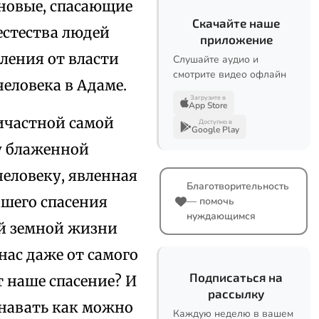
новые, спасающие
Скачайте наше
естества людей
приложение
ления от власти
Слушайте аудио и
смотрите видео офлайн
человека в Адаме.
Загрузите в
App Store
ричастной самой
Доступно в
Google Play
у блаженной
человеку, явленная
Благотворительность
ашего спасения
— помочь
нуждающимся
ей земной жизни
нас даже от самого
Подписаться на
т наше спасение? И
рассылку
знавать как можно
Каждую неделю в вашем