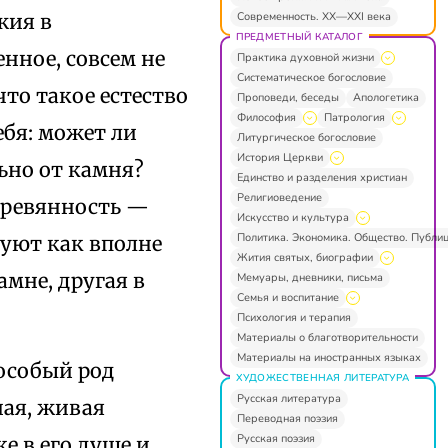
Современность. XX—XXI века
жия в
ПРЕДМЕТНЫЙ КАТАЛОГ
нное, совсем не
Практика духовной жизни
Систематическое богословие
что такое естество
Проповеди, беседы
Апологетика
Философия
Патрология
бя: может ли
Литургическое богословие
История Церкви
ьно от камня?
Единство и разделения христиан
Религиоведение
деревянность —
Искусство и культура
Политика. Экономика. Общество. Публи
вуют как вполне
Жития святых, биографии
мне, другая в
Мемуары, дневники, письма
Семья и воспитание
Психология и терапия
Материалы о благотворительности
Материалы на иностранных языках
 особый род
ХУДОЖЕСТВЕННАЯ ЛИТЕРАТУРА
Русская литература
ная, живая
Переводная поэзия
Русская поэзия
е в его душе и