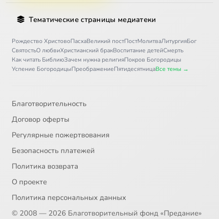
Тематические страницы медиатеки
Рождество Христово
Пасха
Великий пост
Пост
Молитва
Литургия
Бог
Святость
О любви
Христианский брак
Воспитание детей
Смерть
Как читать Библию
Зачем нужна религия
Покров Богородицы
Успение Богородицы
Преображение
Пятидесятница
Все темы →
Благотворительность
Договор оферты
Регулярные пожертвования
Безопасность платежей
Политика возврата
О проекте
Политика персональных данных
© 2008 — 2026 Благотворительный фонд «Предание»