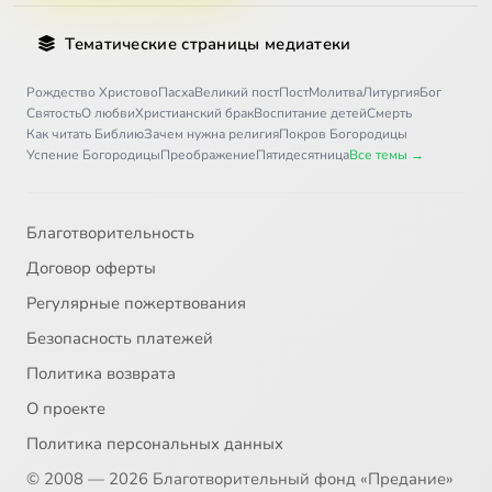
Тематические страницы медиатеки
Рождество Христово
Пасха
Великий пост
Пост
Молитва
Литургия
Бог
Святость
О любви
Христианский брак
Воспитание детей
Смерть
Как читать Библию
Зачем нужна религия
Покров Богородицы
Успение Богородицы
Преображение
Пятидесятница
Все темы →
Благотворительность
Договор оферты
Регулярные пожертвования
Безопасность платежей
Политика возврата
О проекте
Политика персональных данных
© 2008 — 2026 Благотворительный фонд «Предание»