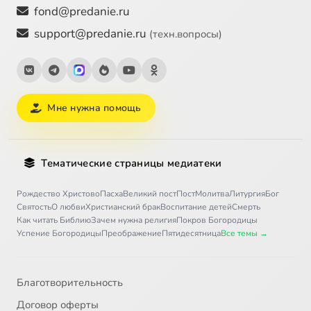
fond@predanie.ru
support@predanie.ru
(техн.вопросы)
Мне нужна помощь
Тематические страницы медиатеки
Рождество Христово
Пасха
Великий пост
Пост
Молитва
Литургия
Бог
Святость
О любви
Христианский брак
Воспитание детей
Смерть
Как читать Библию
Зачем нужна религия
Покров Богородицы
Успение Богородицы
Преображение
Пятидесятница
Все темы →
Благотворительность
Договор оферты