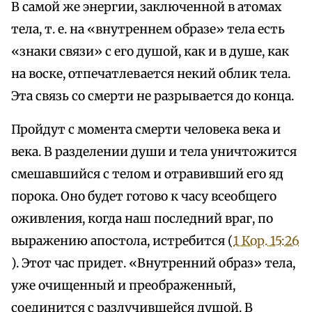
В самой же энергии, заключенной в атомах
тела, т. е. на «внутреннем образе» тела есть
«знаки связи» с его душой, как и в душе, как
на воске, отпечатлевается некий облик тела.
Эта связь со смерти не разрывается до конца.
Пройдут с момента смерти человека века и
века. В разделении души и тела уничтожится
смешавшийся с телом и отравивший его яд
порока. Оно будет готово к часу всеобщего
оживления, когда наш последний враг, по
выражению апостола, истребится (
1 Кор. 15:26
). Этот час придет. «Внутренний образ» тела,
уже очищенный и преображенный,
соединится с разлучившейся душой. В