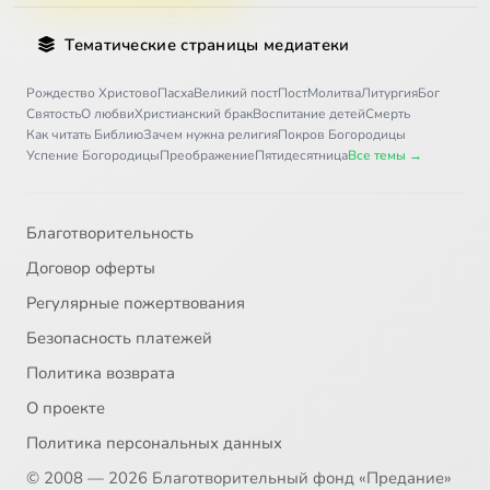
Тематические страницы медиатеки
Рождество Христово
Пасха
Великий пост
Пост
Молитва
Литургия
Бог
Святость
О любви
Христианский брак
Воспитание детей
Смерть
Как читать Библию
Зачем нужна религия
Покров Богородицы
Успение Богородицы
Преображение
Пятидесятница
Все темы →
Благотворительность
Договор оферты
Регулярные пожертвования
Безопасность платежей
Политика возврата
О проекте
Политика персональных данных
© 2008 — 2026 Благотворительный фонд «Предание»