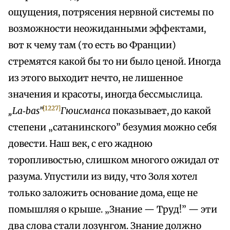
ощущения, потрясения нервной системы по
возможности неожиданными эффектами,
вот к чему там (то есть во Франции)
стремятся какой бы то ни было ценой. Иногда
из этого выходит нечто, не лишенное
значения и красоты, иногда бессмыслица.
[1227]
„La‑bas”
Гюисманса
показывает, до какой
степени „сатанинского” безумия можно себя
довести. Наш век, с его жадною
торопливостью, слишком многого ожидал от
разума. Упустили из виду, что Золя хотел
только заложить основание дома, еще не
помышляя о крыше. „Знание — Труд!” — эти
два слова стали лозунгом. Знание должно