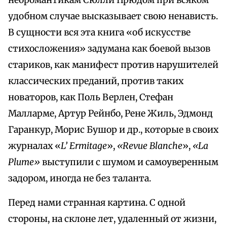
неоромантикам Сюлли Прюдом при всяком
удобном случае высказывает свою ненависть.
В сущности вся эта книга «об искусстве
стихосложения» задумана как боевой вызов
стариков, как манифест против нарушителей
классических преданий, против таких
новаторов, как Поль Верлен, Стефан
Малларме, Артур Рейнбо, Рене Жиль, Эдмонд
Гаранкур, Морис Бушор и др., которые в своих
журналах «
L’ Ermitage
»,
«Revue Blanche
»,
«La
Plume»
выступили с шумом и самоуверенным
задором, иногда не без таланта.
Перед нами странная картина. С одной
стороны, на склоне лет, удаленный от жизни,