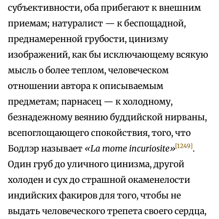
субъективности, оба прибегают к внешним
приемам; натуралист — к беспощадной,
преднамеренной грубости, цинизму
изображений, как бы исключающему всякую
мысль о более теплом, человеческом
отношении автора к описываемым
предметам; парнасец — к холодному,
безнадежному веянию буддийской нирваны,
всепоглощающего спокойствия, того, что
[1249]
Бодлэр называет
«La тоте incuriosite»
.
Один груб до уличного цинизма, другой
холоден и сух до страшной окаменелости
индийских факиров для того, чтобы не
выдать человеческого трепета своего сердца,