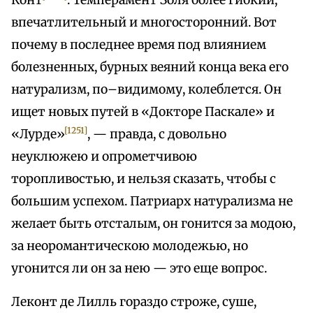
Конт
. Темперамент Золя более гибкий,
впечатлительный и многосторонний. Вот
почему в последнее время под влиянием
болезненных, бурных веяний конца века его
натурализм, по–видимому, колеблется. Он
ищет новых путей в «Докторе Паскале» и
[1251]
«Лурде»
, — правда, с довольно
неуклюжею и опрометчивою
торопливостью, и нельзя сказать, чтобы с
большим успехом. Патриарх натурализма не
желает быть отсталым, он гонится за модою,
за неоромантическою молодежью, но
угонится ли он за нею — это еще вопрос.
Леконт де Лилль гораздо строже, суше,