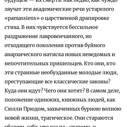
будущем — их смерть. Как бедно, как чуждо
звучат эти академические речи устарелого
«pamassiens» о царственной драпировке
стиха. В них чувствуется бессильное
раздражение лавровенчанного, но
отходящего поколения против буйного
анархического натиска новых неведомых и
непочтительных пришельцев. Кто они, кто
эти странные необузданные молодые люди,
преступающие все классические законы?
Куда они идут? Чего они хотят? В самом деле,
положение одиноких, книжных людей, как
Сюлли Прюдом, захваченных бурною волною
новой жизни, трагическое. Они стараются