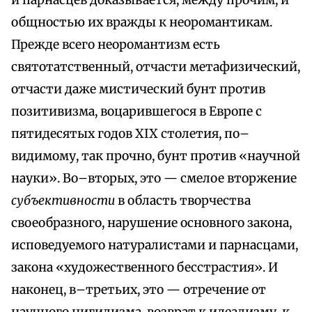
и парнасцев доказывается, между прочим, и
общностью их вражды к неоромантикам.
Прежде всего неоромантизм есть
святотатственный, отчасти метафизический,
отчасти даже мистический бунт против
позитивизма, воцарившегося в Европе с
пятидесятых годов XIX столетия, по–
видимому, так прочно, бунт против «научной
науки». Во–вторых, это — смелое вторжение
субъективности
в область творчества
своеобразного, нарушение основного закона,
исповедуемого натуралистами и парнасцами,
закона «художественного бесстрастия». И
наконец, в–третьих, это — отречение от