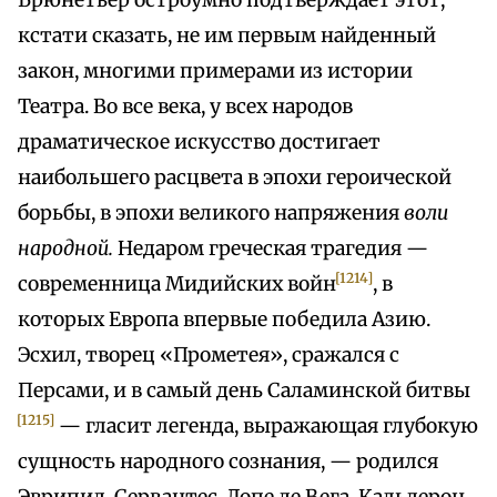
Брюнетьер остроумно подтверждает этот,
кстати сказать, не им первым найденный
закон, многими примерами из истории
Театра. Во все века, у всех народов
драматическое искусство достигает
наибольшего расцвета в эпохи героической
борьбы, в эпохи великого напряжения
воли
народной.
Недаром греческая трагедия —
[1214]
современница Мидийских войн
, в
которых Европа впервые победила Азию.
Эсхил, творец «Прометея», сражался с
Персами, и в самый день Саламинской битвы
[1215]
— гласит легенда, выражающая глубокую
сущность народного сознания, — родился