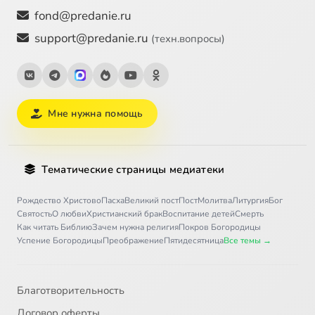
fond@predanie.ru
support@predanie.ru
(техн.вопросы)
Мне нужна помощь
Тематические страницы медиатеки
Рождество Христово
Пасха
Великий пост
Пост
Молитва
Литургия
Бог
Святость
О любви
Христианский брак
Воспитание детей
Смерть
Как читать Библию
Зачем нужна религия
Покров Богородицы
Успение Богородицы
Преображение
Пятидесятница
Все темы →
Благотворительность
Договор оферты