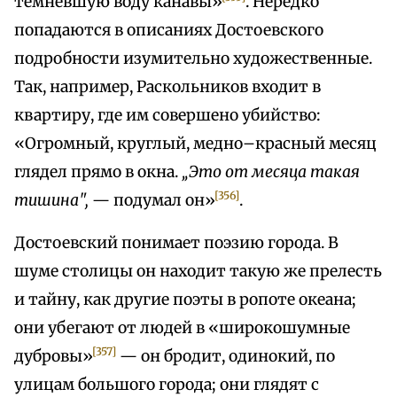
темневшую воду канавы»
. Нередко
попадаются в описаниях Достоевского
подробности изумительно художественные.
Так, например, Раскольников входит в
квартиру, где им совершено убийство:
«Огромный, круглый, медно–красный месяц
глядел прямо в окна.
„Это от месяца такая
[356]
тишина",
— подумал он»
.
Достоевский понимает поэзию города. В
шуме столицы он находит такую же прелесть
и тайну, как другие поэты в ропоте океана;
они убегают от людей в «широкошумные
[357]
дубровы»
— он бродит, одинокий, по
улицам большого города; они глядят с