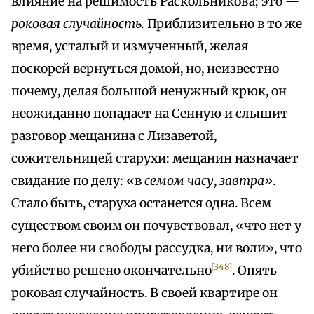
влияние на решимость Раскольникова; это —
роковая случайность.
Приблизительно в то же
время, усталый и измученный, желая
поскорей вернуться домой, но, неизвестно
почему, делая большой ненужный крюк, он
неожиданно попадает на Сенную и слышит
разговор мещанина с Лизаветой,
сожительницей старухи: мещанин назначает
свидание по делу: «в
семом часу
,
завтра».
Стало быть, старуха останется одна. Всем
существом своим он почувствовал, «что нет у
него более ни свободы рассудка, ни воли», что
[348]
убийство решено окончательно
. Опять
роковая случайность. В своей квартире он