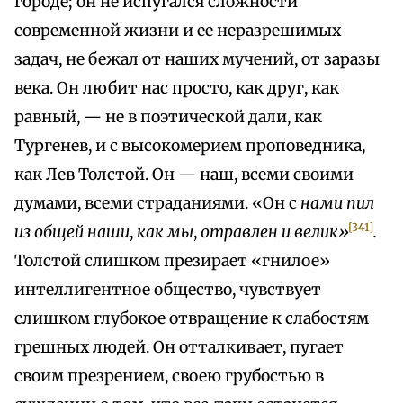
городе; он не испугался сложности
современной жизни и ее неразрешимых
задач, не бежал от наших мучений, от заразы
века. Он любит нас просто, как друг, как
равный, — не в поэтической дали, как
Тургенев, и с высокомерием проповедника,
как Лев Толстой. Он — наш, всеми своими
думами, всеми страданиями. «Он с
нами пил
[341]
из общей наши
,
как мы
,
отравлен и велик»
.
Толстой слишком презирает «гнилое»
интеллигентное общество, чувствует
слишком глубокое отвращение к слабостям
грешных людей. Он отталкивает, пугает
своим презрением, своею грубостью в