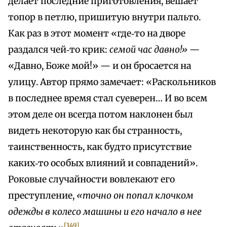
делает последние приготовления, вешает
топор в петлю, пришитую внутри пальто.
Как раз в этот момент «где‑то на дворе
раздался чей‑то крик:
семой час давно!»
—
«Давно, Боже мой!» — и он бросается на
улицу. Автор прямо замечает: «Раскольников
в последнее время стал суеверен… И во всем
этом деле он всегда потом наклонен был
видеть некоторую как бы странность,
таинственность, как будто присутствие
каких‑то особых влияний и совпадений».
Роковые случайности вовлекают его
преступление,
«точно он попал клочком
одежды в колесо машины и его начало в нее
[349]