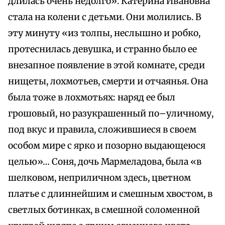
длилась очень недолго». Катерина Ивановна
стала на колени с детьми. Они молились. В
эту минуту «из толпы, неслышно и робко,
протеснилась девушка, и странно было ее
внезапное появление в этой комнате, среди
нищеты, лохмотьев, смерти и отчаянья. Она
была тоже в лохмотьях: наряд ее был
грошовый, но разукрашенный по–уличному,
под вкус и правила, сложившиеся в своем
особом мире с ярко и позорно выдающеюся
целью»… Соня, дочь Мармеладова, была «в
шелковом, неприличном здесь, цветном
платье с длиннейшим и смешным хвостом, в
светлых ботинках, в смешной соломенной