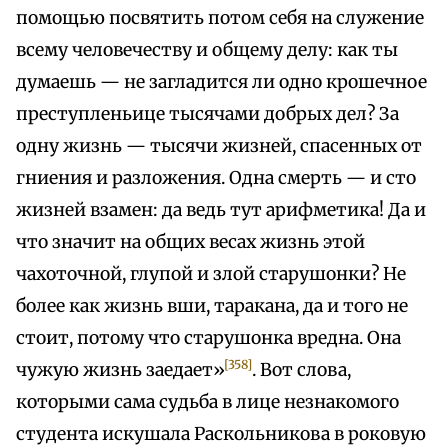
помощью посвятить потом себя на служение
всему человечеству и общему делу: как ты
думаешь — не загладится ли одно крошечное
преступленьице тысячами добрых дел? За
одну жизнь — тысячи жизней, спасенных от
гниения и разложения. Одна смерть — и сто
жизней взамен: да ведь тут арифметика! Да и
что значит на общих весах жизнь этой
чахоточной, глупой и злой старушонки? Не
более как жизнь вши, таракана, да и того не
стоит, потому что старушонка вредна. Она
[358]
чужую жизнь заедает»
. Вот слова,
которыми сама судьба в лице незнакомого
студента искушала Раскольникова в роковую