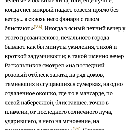
зеленые и больные лица; или, еще лучше,
когда снег мокрый падает совсем прямо без
ветру… а сквозь него фонари с газом
[354]
блистают»
. Иногда в ясный летний вечер у
этого прозаического, печального города
бывают как бы минуты умиления, тихой и
кроткой задумчивости; в такой именно вечер
Раскольников смотрел «на последний
розовый отблеск заката, на ряд домов,
темневших в сгущавшихся сумерках, на одно
отдаленное окошко, где‑то в мансарде, по
левой набережной, блиставшее, точно в
пламени, от последнего солнечного луча,
ударившего, в него на мгновение, на
[355]