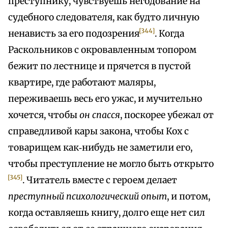
преступнику, чувствуешь негодование на
судебного следователя, как будто личную
[344]
ненависть за его подозрения
. Когда
Раскольников с окровавленным топором
бежит по лестнице и прячется в пустой
квартире, где работают маляры,
переживаешь весь его ужас, и мучительно
хочется, чтобы
он спасся
, поскорее убежал от
справедливой кары закона, чтобы Кох с
товарищем как‑нибудь не заметили его,
чтобы преступление не могло быть открыто
[345]
. Читатель вместе с героем делает
преступный психологический опыт
, и потом,
когда оставляешь книгу, долго еще нет сил