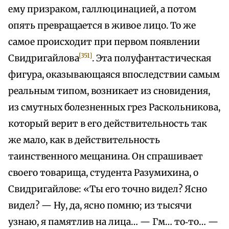
ему призраком, галлюцинацией, а потом
опять превращается в живое лицо. То же
самое происходит при первом появлении
[351]
Свидригайлова
. Эта полуфантастическая
фигура, оказывающаяся впоследствии самым
реальным типом, возникает из сновидения,
из смутных болезненных грез Раскольникова,
который верит в его действительность так
же мало, как в действительность
таинственного мещанина. Он спрашивает
своего товарища, студента Разумихина, о
Свидригайлове: «Ты его точно видел? Ясно
видел? — Ну, да, ясно помню; из тысячи
узнаю, я памятлив на лица… — Гм… то‑то… —