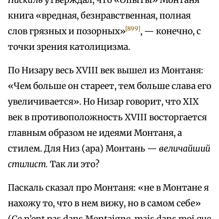
Паскаль
утверждал, что «Опыты» Монтаня
книга «вредная, безнравственная, полная
[899]
слов грязных и позорных»
, — конечно, с
точки зрения католицизма.
По Низару весь XVIII век вышел из Монтаня:
«Чем больше он стареет, тем больше слава его
увеличивается». Но Низар говорит, что XIX
век в противоположность XVIII восторгается
главным образом не идеями Монтаня, а
стилем. Для Низ (ара) Монтань —
величайший
стилист.
Так ли это?
Паскаль сказал про Монтаня: «не в Монтане я
нахожу то, что в нем вижу, но в самом себе»