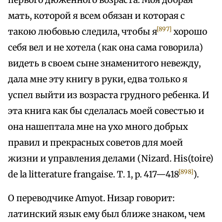
первого дюженного возраста. Моя добрая
мать, которой я всем обязан и которая с
[897]
такою любовью следила, чтобы я
хорошо
себя вел и не хотела (как она сама говорила)
видеть в своем сыне знаменитого невежду,
дала мне эту книгу в руки, едва только я
успел выйти из возраста грудного ребенка. И
эта книга как бы сделалась моей совестью и
она нашептала мне на ухо много добрых
правил и прекрасных советов для моей
жизни и управления делами (Nizard. His(toire)
[898]
de la litterature frangaise. Т. 1, p. 417—418
).
О переводчике Amyot. Низар говорит:
латинский язык ему был ближе знаком, чем