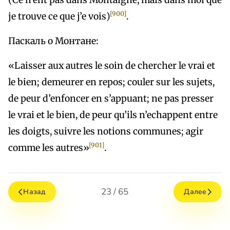
(Се n’ent pas dans Montaigne, mais dans moi que
[900]
je trouve ce que j’e vois)
.
Паскаль о Монтане:
«Laisser aux autres le soin de chercher le vrai et
le bien; demeurer en repos; couler sur les sujets,
de peur d’enfoncer en s’appuant; ne pas presser
le vrai et le bien, de peur qu’ils n’echappent entre
les doigts, suivre les notions communes; agir
[901]
comme les autres»
.
23 / 65
Назад
Далее