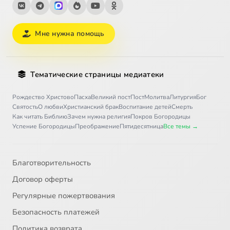
Мне нужна помощь
Тематические страницы медиатеки
Рождество Христово
Пасха
Великий пост
Пост
Молитва
Литургия
Бог
Святость
О любви
Христианский брак
Воспитание детей
Смерть
Как читать Библию
Зачем нужна религия
Покров Богородицы
Успение Богородицы
Преображение
Пятидесятница
Все темы →
Благотворительность
Договор оферты
Регулярные пожертвования
Безопасность платежей
Политика возврата