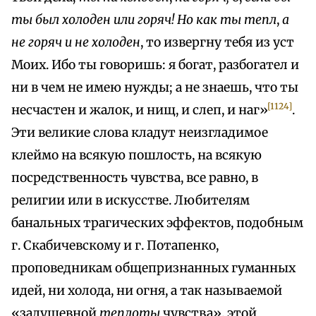
ты был холоден или горяч! Но как ты тепл
,
а
не горяч и не холоден
, то извергну тебя из уст
Моих. Ибо ты говоришь: я богат, разбогател и
ни в чем не имею нужды; а не знаешь, что ты
[1124]
несчастен и жалок, и нищ, и слеп, и наг»
.
Эти великие слова кладут неизгладимое
клеймо на всякую пошлость, на всякую
посредственность чувства, все равно, в
религии или в искусстве. Любителям
банальных трагических эффектов, подобным
г. Скабичевскому и г. Потапенко,
проповедникам общепризнанных гуманных
идей, ни холода, ни огня, а так называемой
«задушевной
теплоты
чувства», этой