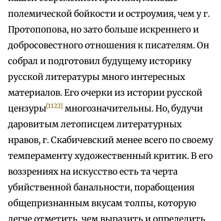
полемической бойкости и остроумия, чем у г.
Протопопова, но зато больше искреннего и
добросовестного отношения к писателям. Он
собрал и подготовил будущему историку
русской литературы много интересных
материалов. Его очерки из истории русской
[1122]
цензуры
многозначительны. Но, будучи
даровитым летописцем литературных
нравов, г. Скабичевский менее всего по своему
темпераменту художественный критик. В его
воззрениях на искусство есть та черта
убийственной банальности, порабощения
общепризнанным вкусам толпы, которую
легче отметить, чем выразить и определить.