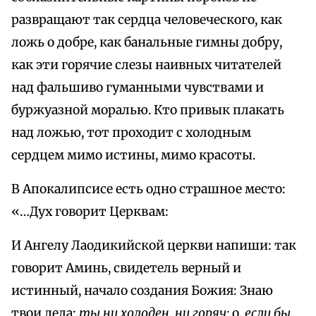
развращают так сердца человеческого, как
ложь о добре, как банальные гимны добру,
как эти горячие слезы наивных читателей
над фальшиво гуманными чувствами и
буржуазной моралью. Кто привык плакать
над ложью, тот проходит с холодным
сердцем мимо истины, мимо красоты.
В Апокалипсисе есть одно страшное место:
«…Дух говорит Церквам:
И Ангелу Лаодикийской церкви напиши: так
говорит Аминь, свидетель верный и
истинный, начало создания Божия: Знаю
твои дела;
ты ни холоден
,
ни горяч;
о,
если бы