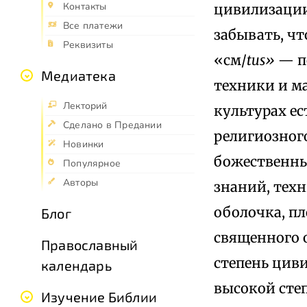
Контакты
цивилизации
Все платежи
забывать, чт
Реквизиты
«см/
tus»
— п
Медиатека
техники и м
Лекторий
культурах ес
Сделано в Предании
религиозного
Новинки
божественны
Популярное
Авторы
знаний, тех
оболочка, пл
Блог
священного 
Православный
степень цив
календарь
высокой степ
Изучение Библии