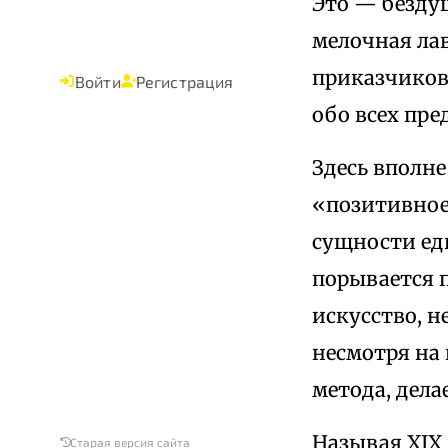
Это — безду
мелочная ла
приказчиков
Войти
Регистрация
обо всех пре
Здесь вполне
«позитивное 
сущности ед
порывается 
искусство, н
несмотря на
метода, дел
Называя XIX
Старая версия сайта