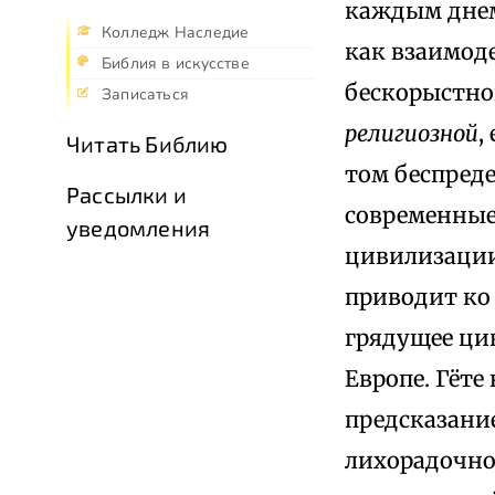
каждым днем
Колледж Наследие
как взаимод
Библия в искусстве
бескорыстно
Записаться
религиозной
,
Читать Библию
том беспред
Рассылки и
современные 
уведомления
цивилизации
приводит ко
грядущее ци
Европе. Гёте
предсказани
лихорадочно