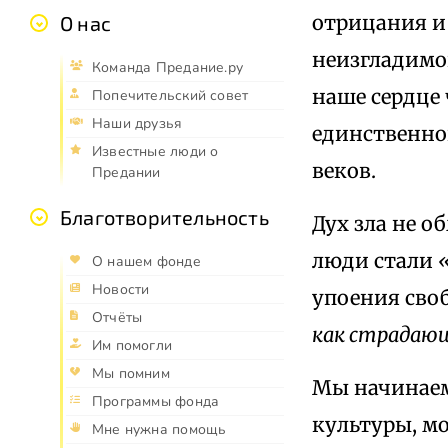
отрицания и
О нас
неизгладимог
Команда Предание.ру
наше сердце
Попечительский совет
Наши друзья
единственно
Известные люди о
веков.
Предании
Благотворительность
Дух зла не о
люди стали
О нашем фонде
Новости
упоения сво
Отчёты
как страдающ
Им помогли
Мы помним
Мы начинаем
Программы фонда
культуры, м
Мне нужна помощь