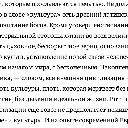
, которые прославляются печатью. Не до
о в слове «культура» есть древний латинс
очитание богов. Кроме усовершенствован
атериальной стороны жизни во всех велик
ть духовное, бескорыстное зерно, основан
 культа, установление новой связи человеч
м началом мира, с бесконечным. Накопле
ника, — словом, вся внешняя цивилизация 
оть культуры, плоть, которая мертвеет без
огня, без дыхания идеальной жизни. Вот п
илизации еще вовсе не предполагает немин
ени культуры. И на опыте современной Ев