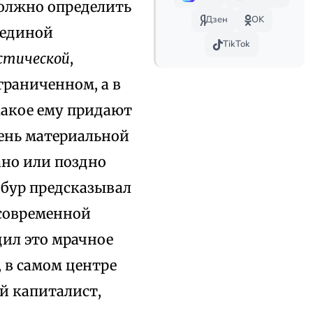
должно определить
Дзен
OK
 единой
TikTok
стической
,
ограниченном, а в
акое ему придают
пень материальной
ано или поздно
ибур предсказывал
 современной
дил это мрачное
, в самом центре
й капиталист,