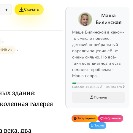
+
Скачать
%
Маша
Билинская
Маше Билинской в каком-
то смысле повезло:
детский церебральный
НИКИ»
паралич зацепил её не
очень сильно. Но всё-
таки есть диагноз и есть
немалые проблемы –
Маша непра…
Собрано 45 036,37 ₽
из 584 470 ₽
ных здания:
Помочь
олепная галерея
Популярное
Избранное
Позже
 века, два