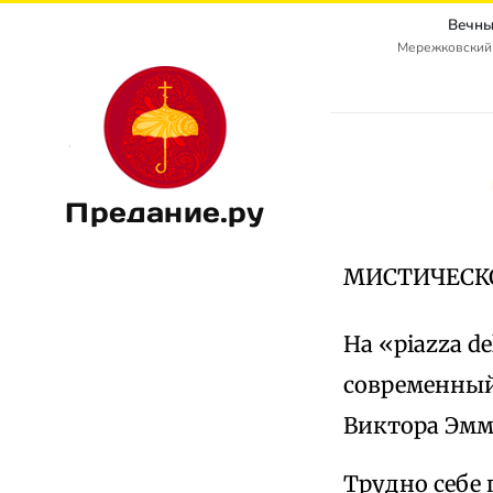
Вечны
Мережковский
Предание.ру
МИСТИЧЕСК
На «piazza d
современный
Виктора Эмм
Трудно себе 