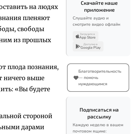
Скачайте наше
оставить на людях
приложение
ознания пленяют
Слушайте аудио и
смотрите видео офлайн
боды, свободы
Загрузите в
App Store
дним из прошлых
Доступно в
Google Play
 от плода познания,
Благотворительность
ет ничего выше
— помочь
нуждающимся
ить: «Вы будете
Подписаться на
альной стороной
рассылку
Каждую неделю в вашем
льными дарами
почтовом ящике: