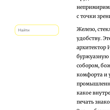
непримиримы
с точки зрен
Железо, сте
удобству. Эт
архитектор 
буржуазную 
собором, бо
комфорта и 
промышленно
какое внутре
печать знак