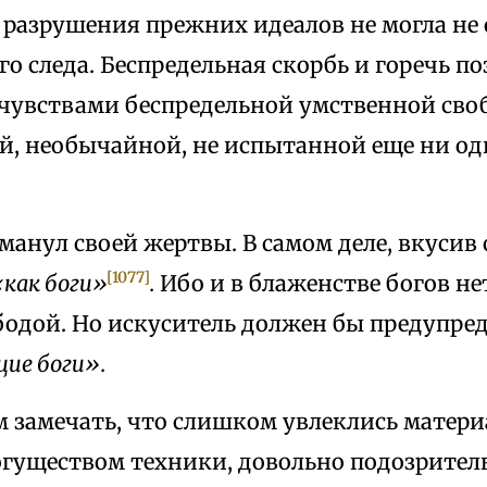
 разрушения прежних идеалов не могла не 
о следа. Беспредельная скорбь и горечь п
 чувствами беспредельной умственной сво
й, необычайной, не испытанной еще ни о
бманул своей жертвы. В самом деле, вкусив
[1077]
«как боги»
.
Ибо и в блаженстве богов н
бодой. Но искуситель должен бы предупред
ие боги».
 замечать, что слишком увлеклись матери
огуществом техники, довольно подозрите