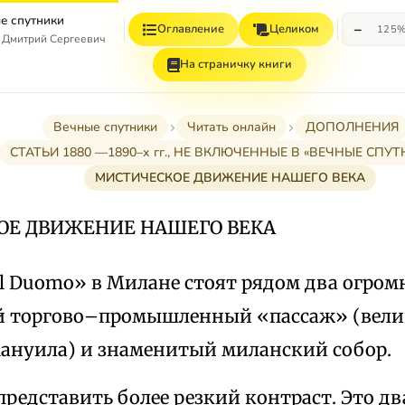
е спутники
−
Оглавление
Целиком
125
 Дмитрий Сергеевич
На страничку книги
Вечные спутники
Читать онлайн
ДОПОЛНЕНИЯ
СТАТЬИ 1880 —1890–х гг., НЕ ВКЛЮЧЕННЫЕ В «ВЕЧНЫЕ СПУТ
МИСТИЧЕСКОЕ ДВИЖЕНИЕ НАШЕГО ВЕКА
ОЕ ДВИЖЕНИЕ НАШЕГО ВЕКА
el Duomo» в Милане стоят рядом два огром
 торгово–промышленный «пассаж» (велик
ануила) и знаменитый миланский собор.
представить более резкий контраст. Это два