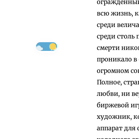
огражденный
всю жизнь, к
среди велич
среди столь
смерти никог
проникало в 
огромном со
Полное, стра
любви, ни ве
биржевой иг
художник, к
аппарат для