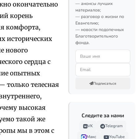
лжно окончательно
— анонсы лучших
материалов;
кий корень
— разговор о жизни по
Евангелию;
ия комфорта,
— новости подопечных
Благотворительного
их исторических
фонда.
ие нового
еского сердца с
ние опытных
— только телесная
Подписаться
 внутреннего,
очему высокая
Следите за нами
уемо такой же
VK
Telegram
ропы мы в этом с
Макс
YouTube