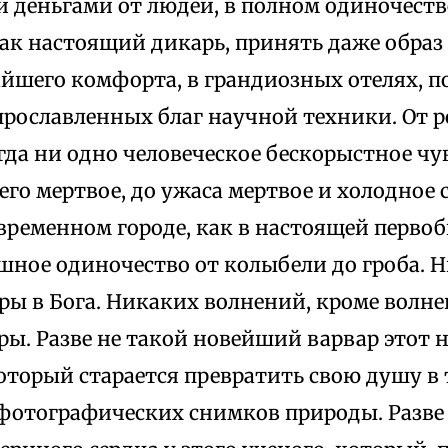
 деньгами от людей, в полном одиночест
ак настоящий дикарь, принять даже образ 
айшего комфорта, в грандиозных отелях, п
 прославленных благ научной техники. От 
да ни одно человеческое бескорыстное чу
его мертвое, до ужаса мертвое и холодное 
временном городе, как в настоящей перво
шное одиночество от колыбели до гроба. Н
ры в Бога. Никаких волнений, кроме волн
ры. Разве не такой новейший варвар этот
оторый старается превратить свою душу 
 фотографических снимков природы. Разве