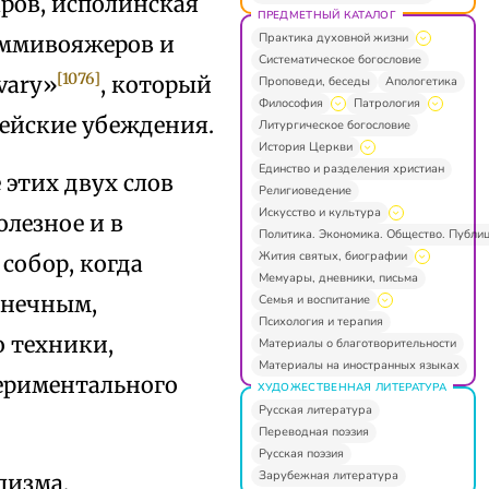
ров, исполинская
ПРЕДМЕТНЫЙ КАТАЛОГ
Практика духовной жизни
оммивояжеров и
Систематическое богословие
[1076]
vary»
, который
Проповеди, беседы
Апологетика
Философия
Патрология
кейские убеждения.
Литургическое богословие
История Церкви
Единство и разделения христиан
 этих двух слов
Религиоведение
Искусство и культура
олезное и в
Политика. Экономика. Общество. Публи
Жития святых, биографии
собор, когда
Мемуары, дневники, письма
онечным,
Семья и воспитание
Психология и терапия
о техники,
Материалы о благотворительности
Материалы на иностранных языках
периментального
ХУДОЖЕСТВЕННАЯ ЛИТЕРАТУРА
Русская литература
Переводная поэзия
Русская поэзия
Зарубежная литература
лизма,