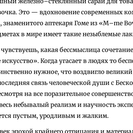
шный железно–стеклянный сарай для това
вочка. Это — вдохновение современных к
, знаменитого аптекаря Гоме из «М–me Bo
дметах в мире имеет такие незыблемые ла
 чувствуешь, какая бессмыслица сочетание
искусство». Когда угасает в людях то бесп
инственно нужное, что воздвигло великий 
последняя связь человеческой души с Беск
есмотря на все поразительное совершенств
 весь небывалый реализм и научность экс
ается пустым, уродливым и жалким.
 век эпохой крайнего отрицания и материа