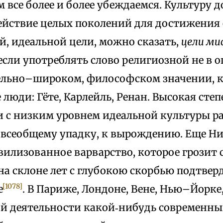
 все более и более убеждаемся. Культуру 
ействие целых поколений для достижения
й, идеальной цели, можно сказать,
цели ми
 если употреблять слово религиозной не в 
ельно–широком, философском значении, к
люди: Гёте, Карлейль, Ренан. Высокая сте
 с низким уровнем идеальной культуры р
 всеобщему упадку, к вырождению. Еще Н
вилизованное варварство, которое грозит
 на склоне лет с глубокою скорбью подтвер
[1078]
е
. В Париже, Лондоне, Вене, Нью–Йорке
й деятельности какой‑нибудь современны