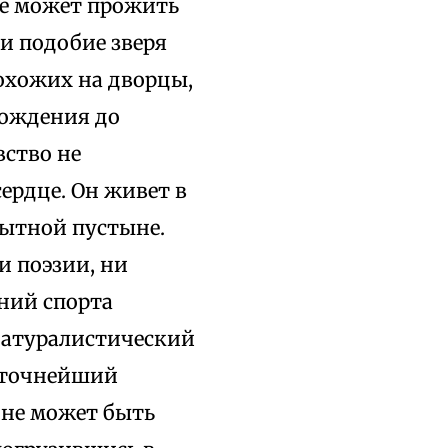
ве может прожить
и подобие зверя
охожих на дворцы,
рождения до
вство не
сердце. Он живет в
бытной пустыне.
и поэзии, ни
ений спорта
 натуралистический
в точнейший
 не может быть