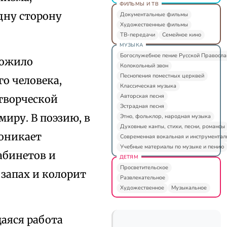
ФИЛЬМЫ И ТВ
дну сторону
Документальные фильмы
Художественные фильмы
ТВ-передачи
Семейное кино
МУЗЫКА
Богослужебное пение Русской Правосл
ложило
Колокольный звон
Песнопения поместных церквей
о человека,
Классическая музыка
Авторская песня
творческой
Эстрадная песня
иру. В поэзию, в
Этно, фольклор, народная музыка
Духовные канты, стихи, песни, романсы
роникает
Современная вокальная и инструментал
Учебные материалы по музыке и пению
абинетов и
ДЕТЯМ
Просветительское
 запах и колорит
Развлекательное
Художественное
Музыкальное
аяся работа