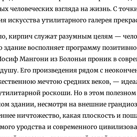
х человеческих взгляда на жизнь. С точки
ия искусства утилитарного галерея прекрас
кло, кирпич служат разумным целям — чело
о здание восполняет программу позитивно
Иосиф Мангони из Болоньи проник в совр
душу. Его произведения рядом с неокон
жественною мечтою средних веков, — идеа
утилитарной роскоши. Но в этом полезном
м здании, несмотря на внешние грандиоз
ннее ничтожество, какая плоскость и пошл
омого уродства и современного цивилизова