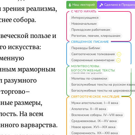
Наш лекторий
Сделано в Предан
 зрения реализма,
С ЧЕГО НАЧАТЬ
Интересующимся
нее собора.
Новоначальным
Приходским работникам
веческой пользе и
Регентам, певчим, клирошанам
СВЯЩЕННОЕ ПИСАНИЕ
го искусства:
Переводы Библии
Святоотеческие толкования
еменную
Современные комментарии
МОЛИТВОСЛОВЫ.
ченным мраморным
БОГОСЛУЖЕБНЫЕ ТЕКСТЫ
Молитвы по-русски
Молитвы по-славянски
л разумного
Богослужебные тексты на русском язык
 торгово–
Богослужебные тексты на церковнослав
СВЯТООТЕЧЕСКОЕ НАСЛЕДИЕ
ные размеры,
Мужи апостольские. I—II века
Апологеты. II—III века
ость. На всем
Вселенские соборы. IV—VIII века
Средневековье. IX—XV века
нного варварства.
Новое время. XVI—XIX века
Современность. XX—XXI века