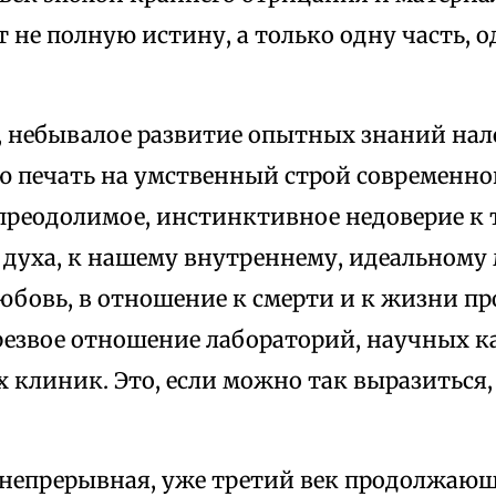
не полную истину, а только одну часть, о
е, небывалое развитие опытных знаний на
ю печать на умственный строй современног
преодолимое, инстинктивное недоверие к 
духа, к нашему внутреннему, идеальному м
юбовь, в отношение к смерти и к жизни п
резвое отношение лабораторий, научных к
клиник. Это, если можно так выразиться,
м непрерывная, уже третий век продолжающ