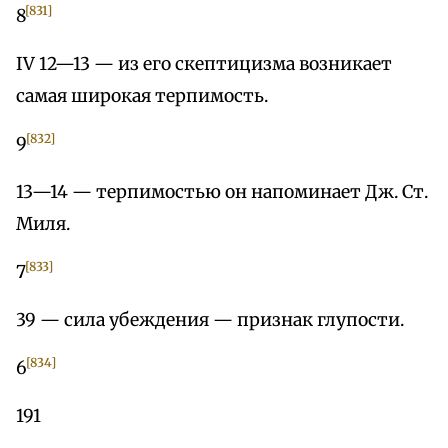
[831]
8
IV 12—13 — из его скептицизма возникает
самая широкая терпимость.
[832]
9
13—14 — терпимостью он напоминает Дж. Ст.
Миля.
[833]
7
39 — сила убеждения — признак глупости.
[834]
6
191