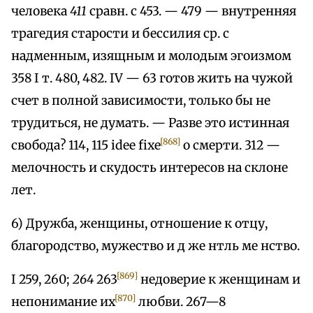
человека
411
сравн. с 453. — 479 — внутренняя
трагедия старости и бессилия ср. с
надменным, изящным и молодым эгоизмом
358 I т. 480, 482. IV — 63 готов жить на чужой
счет в полной зависимости, только бы не
трудиться, не думать. — Разве это истинная
[868]
свобода? 114, 115 idee fixe
о смерти. 312 —
мелочность и скудость интересов на склоне
лет.
6) Дружба, женщины, отношение к отцу,
благородство, мужество и д же нтль ме нство.
[869]
I 259, 260;
264
263
недоверие к женщинам и
[870]
непонимание их
любви. 267—8