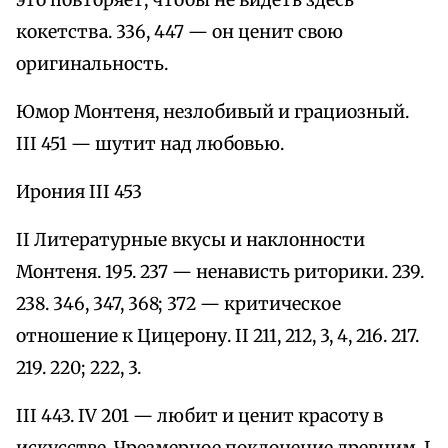
это повторяет, чтобы не видеть здесь
кокетства. 336, 447 — он ценит свою
оригинальность.
Юмор Монтеня, незлобивый и грациозный.
III 451 — шутит над любовью.
Ирония III 453
II Литературные вкусы и наклонности
Монтеня. 195. 237 — ненависть риторики. 239.
238. 346, 347, 368; 372 — критическое
отношение к Цицерону. II 211, 212, 3, 4, 216. 217.
219. 220; 222, 3.
III 443. IV 201 — любит и ценит красоту в