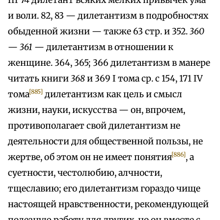
III 74 дилетант всяких мелких привычек ума
и воли. 82, 83 — дилетантизм в подробностях
обыденной жизни — также 63 стр. и 352.
360
—
361
— дилетантизм в отношении к
женщине. 364, 365; 366 дилетантизм в манере
читать книги
368
и 369 I тома ср. с 154, 171 IV
[885]
тома
дилетантизм как цель и смысл
жизни, науки, искусства — он, впрочем,
противополагает свой дилетантизм не
деятельности для общественной пользы, не
[886]
жертве, об этом он не имеет понятия
, а
суетности, честолюбию, алчности,
тщеславию; его дилетантизм гораздо чище
настоящей нравственности, рекомендующей