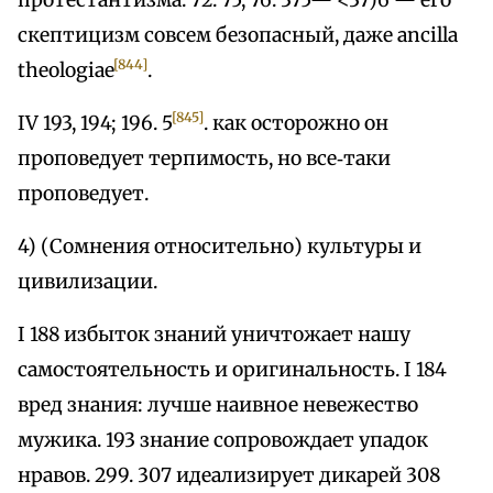
протестантизма. 72. 75, 76. 375— <37)6 — его
скептицизм совсем безопасный, даже ancilla
[844]
theologiae
.
[845]
IV 193, 194; 196. 5
. как осторожно он
проповедует терпимость, но все‑таки
проповедует.
4) (Сомнения относительно) культуры и
цивилизации.
I 188 избыток знаний уничтожает нашу
самостоятельность и оригинальность. I 184
вред знания: лучше наивное невежество
мужика. 193 знание сопровождает упадок
нравов. 299. 307 идеализирует дикарей 308