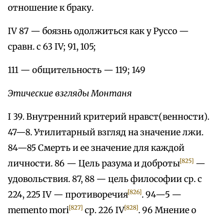
отношение к браку.
IV 87 — боязнь одолжиться как у Руссо —
сравн. с 63 IV; 91, 105;
111 — общительность — 119; 149
Этические взгляды Монтаня
I 39. Внутренний критерий нравст(венности).
47—8. Утилитарный взгляд на значение лжи.
84—85 Смерть и ее значение для каждой
[825]
личности. 86 — Цель разума и доброты
—
удовольствия. 87, 88 — цель философии ср. с
[826]
224, 225 IV — противоречия
. 94—5 —
[827]
[828]
memento mori
ср. 226 IV
. 96 Мнение о