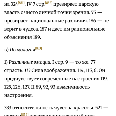
[851]
[852]
на 324
. IV 7 стр.
презирает царскую
власть с чисто личной точки зрения. 75 —
презирает национальные различия. 186 — не
верит в чудеса. 187 и дает им рациональные
объяснения 189.
[853]
в)
Психология
1)
Различные эмоции.
I стр. 9 — то же. 77
страсть.
113
Сила воображения. 114, 115, 6. Он
предчувствует современные настроения 119.
125, 126, 127. II 89, 92, 93 изменчивость
настроения.
333 относительность чувства красоты. 521 —
[854]