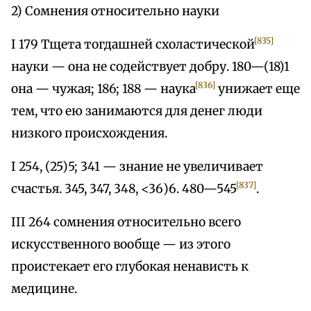
2) Сомнения относительно науки
[835]
I 179 Тщета тогдашней схоластической
науки — она не содействует добру. 180—(18)1
[836]
она — чужая; 186; 188 — наука
унижает еще
тем, что ею занимаются для денег люди
низкого происхождения.
I 254, (25)5; 341 — знание не увеличивает
[837]
счастья. 345, 347, 348, <36)6. 480—545
.
III 264 сомнения относительно всего
искусственного вообще — из этого
проистекает его глубокая ненависть к
медицине.