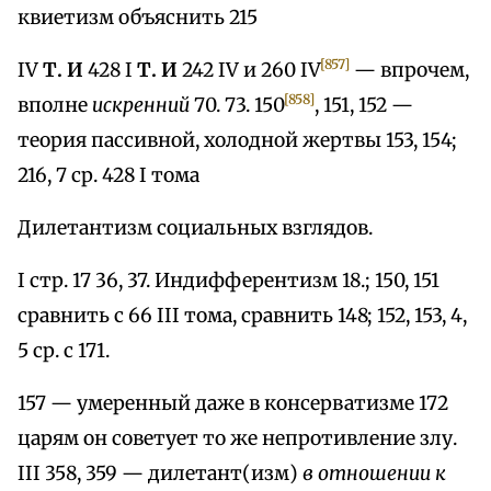
квиетизм объяснить 215
[857]
IV
Т. И
428 I
Т. И
242 IV и 260 IV
— впрочем,
[858]
вполне
искренний
70. 73. 150
, 151, 152 —
теория пассивной, холодной жертвы 153, 154;
216, 7 ср. 428 I тома
Дилетантизм социальных взглядов.
I стр. 17 36, 37. Индифферентизм 18.; 150, 151
сравнить с 66 III тома, сравнить 148; 152, 153, 4,
5 ср. с 171.
157 — умеренный даже в консерватизме 172
царям он советует то же непротивление злу.
III 358, 359 — дилетант(изм)
в отношении к