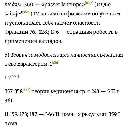
[859]
людям.
360 — «passer le temps»
(и Que
[860]
sais‑je?
) IV какими софизмами он утешает
и успокаивает себя насчет опасности
Франции 76.; 128.; 196 — страшная робость в
применении взглядов.
5)
Теория самодовлеющей личности
, связанная
[861]
с его характером. 1
[862]
1 2
[863]
357. 358
теория уединения ср. с 243 — 5 II т.
361
II 159. 173; 187 — 366 II тома их результат 359 I
тома