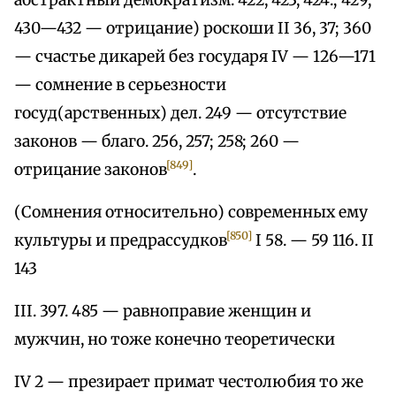
абстрактный демократизм. 422, 423, 424.; 429,
430—432 — отрицание) роскоши II 36, 37; 360
— счастье дикарей без государя IV — 126—171
— сомнение в серьезности
госуд(арственных) дел. 249 — отсутствие
законов — благо. 256, 257; 258; 260 —
[849]
отрицание законов
.
(Сомнения относительно) современных ему
[850]
культуры и предрассудков
I 58. — 59 116. II
143
III. 397. 485 — равноправие женщин и
мужчин, но тоже конечно теоретически
IV 2 — презирает примат честолюбия то же