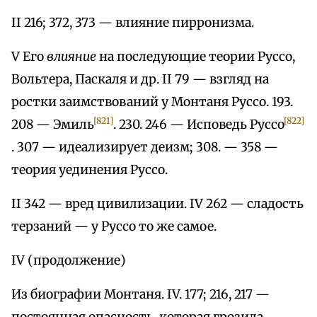
II 216; 372, 373 — влияние пирронизма.
V Его
влияние
на последующие теории Руссо,
Вольтера, Паскаля и др. II 79 — взгляд на
ростки заимствований у Монтаня Руссо. 193.
[821]
[822]
208 — Эмиль
. 230. 246 — Исповедь Руссо
. 307 — идеализирует деизм; 308. — 358 —
теория уединения Руссо.
II 342 — вред цивилизации. IV 262 — сладость
терзаний — у Руссо то же самое.
IV (продолжение)
Из биографии Монтаня. IV. 177; 216, 217 —