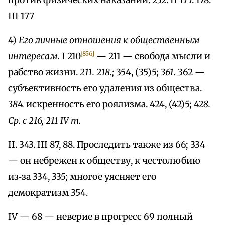
против физических наказаний. 232. II 177. 178.
III 177
4)
Его личные отношения к общественным
[856]
интересам.
I 210
— 211 — свобода мысли и
рабство жизни.
211. 218.;
354, (35)5;
361.
362 —
субъективность его удаления из общества.
384.
искренность его роялизма. 424, (42)5;
428.
Ср. с 216, 211 IV т.
II. 343. III 87, 88. Проследить также из 66; 334
— он небрежен к обществу, к честолюбию
из‑за 334, 335; многое уясняет его
демократизм 354.
IV — 68 — неверие в прогресс 69 полный