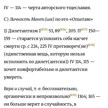
IV — 114 — черта авторского тщеславия.
С)
Личность Монт.(шя)
по его «Опытам»
[875]
[876]
[877]
1) Дилетантизм 1
53, 89
, 205. П
150—
159 — старается успокоить себя насчет
[878]
смерти ср. с 224, 225 IV противореч(ие)
(единственная вещь, которую нельзя
исполнить по дилет(антски)) IV 114, 115 —
хочет комфортабельно и дилетантски
умереть.
Вера и случай,
т. е. бессознательно,
[879]
органически и непроизвольно
I164; 165 —
он больше верит в случайность, в