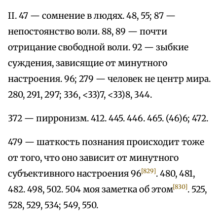
II. 47 — сомнение в людях. 48, 55; 87 —
непостоянство воли. 88, 89 — почти
отрицание свободной воли. 92 — зыбкие
суждения, зависящие от минутного
настроения. 96; 279 — человек не центр мира.
280, 291, 297; 336, <33)7, <33)8, 344.
372 — пирронизм. 412. 445. 446. 465. (46)6; 472.
479 — шаткость познания происходит тоже
от того, что оно зависит от минутного
[829]
субъективного настроения 96
. 480, 481,
[830]
482. 498, 502. 504 моя заметка об этом
. 525,
528, 529, 534; 549, 550.