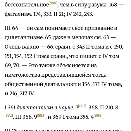
[880]
бессознательное
, чем в силу разума. 168 —
фатализм. 174, 333. II 21; IV 242, 243.
III 64 — он сам понимает свое призвание в
дилетантизме. 65. даже в мелочах см. 63 —
Очень важно —
66.
сравн. с 343 II тома и с 150,
151, 154, 152 I тома сравн., что пишет с IV том
69, 70. — Это также объясняется из
ничтожества представлявшейся тогда
общественной деятельности 154, 171 IV тома,
и 216, 217 IV
[881]
I
361 дилетантизм в науке.
7
. 368. II 210. 8
[882]
[883]
[884]
. III 368. 9
. и 369 I тома
358.
4
.