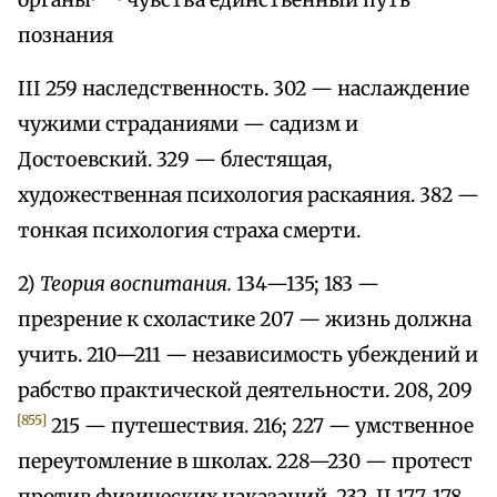
органы
чувства единственный путь
познания
III 259 наследственность. 302 — наслаждение
чужими страданиями — садизм и
Достоевский. 329 — блестящая,
художественная психология раскаяния. 382 —
тонкая психология страха смерти.
2)
Теория воспитания.
134—135; 183 —
презрение к схоластике 207 — жизнь должна
учить. 210—211 — независимость убеждений и
рабство практической деятельности. 208, 209
[855]
215 — путешествия. 216; 227 — умственное
переутомление в школах. 228—230 — протест