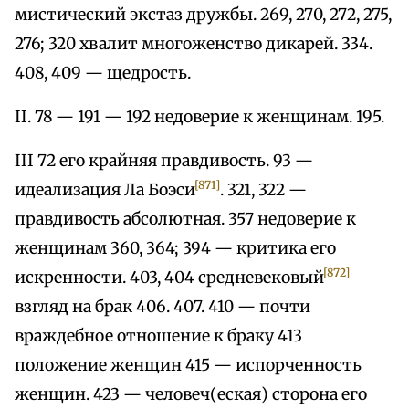
мистический экстаз дружбы. 269, 270, 272, 275,
276; 320 хвалит многоженство дикарей. 334.
408, 409 — щедрость.
II. 78 — 191 — 192 недоверие к женщинам. 195.
III 72 его крайняя правдивость. 93 —
[871]
идеализация Ла Боэси
. 321, 322 —
правдивость абсолютная. 357 недоверие к
женщинам 360, 364; 394 — критика его
[872]
искренности. 403, 404 средневековый
взгляд на брак 406. 407. 410 — почти
враждебное отношение к браку 413
положение женщин 415 — испорченность
женщин. 423 — человеч(еская) сторона его