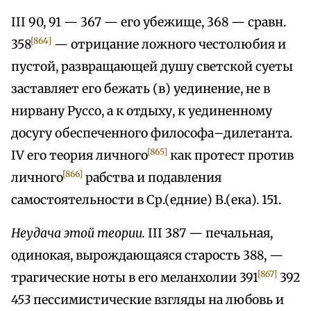
III 90, 91 — 367 — его убежище, 368 — сравн.
[864]
358
— отрицание ложного честолюбия и
пустой, развращающей душу светской суеты
заставляет его бежать (в) уединение, не в
нирвану Руссо, а к отдыху, к уединенному
досугу обеспеченного философа–дилетанта.
[865]
IV его теория личного
как протест против
[866]
личного
рабства и подавления
самостоятельности в Ср.(едние) В.(ека). 151.
Неудача этой теории.
III 387 — печальная,
одинокая, вырождающаяся старость 388, —
[867]
трагические ноты в его меланхолии 391
392
453
пессимистические взгляды на любовь и