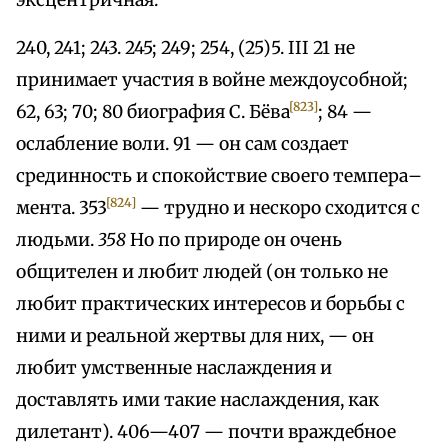
эксцентричная.
240, 241; 243. 245; 249; 254, (25)5. III 21 не
принимает участия в войне междоусобной;
[823]
62, 63; 70; 80 биография С. Бёва
; 84 —
ослабление воли. 91 — он сам создает
срединность и спокойствие своего темпера–
[824]
мента. 353
— трудно и нескоро сходится с
людьми.
358
Но по природе он очень
общителен и любит людей (он только не
любит практических интересов и борьбы с
ними и реальной жертвы для них, — он
любит умственные наслаждения и
доставлять ими такие наслаждения, как
дилетант). 406—407 — почти враждебное