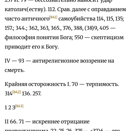
257 И. 79 — бессознательно наносит удар
католич(еству). 112. Срав. далее с оправданием
[841]
чисто античного
самоубийства 114, 115, 135;
157.; 344.; 362, 363, 365., 376, 388, (38)9, 405 —
философия понятия Бога; 550 — скептицизм
приводит его к Богу.
IV — 93 — антирелигиозное воззрение на
смерть.
Крайняя осторожность I. 70 — терпимость.
[842]
314
136. 257.
[843]
1 2 З
II 66. 71 — искреннее отрицание