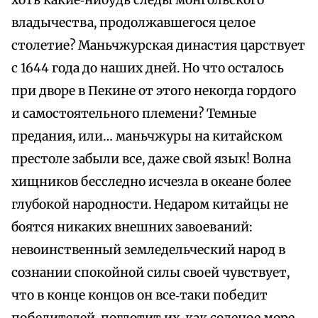
хоть какие‑нибудь следы монгольского
владычества, продолжавшегося целое
столетие? Маньчжурская династия царствует
с 1644 года до наших дней. Но что осталось
при дворе в Пекине от этого некогда гордого
и самостоятельного племени? Темные
предания, или… маньчжуры на китайском
престоле забыли все, даже свой язык! Волна
хищников бесследно исчезла в океане более
глубокой народности. Недаром китайцы не
боятся никаких внешних завоеваний:
невоинственный земледельческий народ в
сознании спокойной силы своей чувствует,
что в конце концов он все‑таки победит