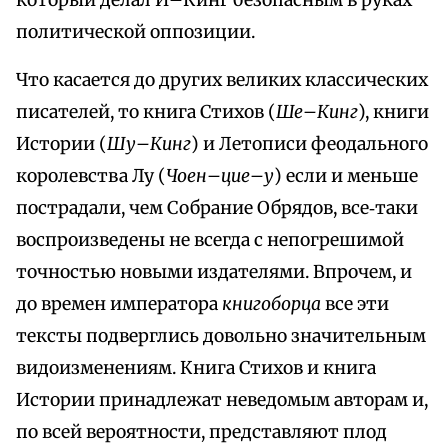
который делал И–Кинг безопасным в руках
политической оппозиции.
Что касается до других великих классических
писателей, то книга Стихов (
Ше–Кинг
), книги
Истории (
Шу–Кинг
) и Летописи феодального
королевства Лу (
Чоен–цие–у
) если и меньше
пострадали, чем Собрание Обрядов, все‑таки
воспроизведены не всегда с непогрешимой
точностью новыми издателями. Впрочем, и
до времен императора
книгоборца
все эти
тексты подверглись довольно значительным
видоизменениям. Книга Стихов и книга
Истории принадлежат неведомым авторам и,
по всей вероятности, представляют плод