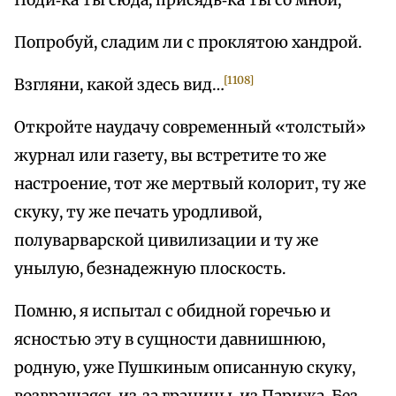
Поди‑ка ты сюда, присядь‑ка ты со мной,
Попробуй, сладим ли с проклятою хандрой.
[1108]
Взгляни, какой здесь вид…
Откройте наудачу современный «толстый»
журнал или газету, вы встретите то же
настроение, тот же мертвый колорит, ту же
скуку, ту же печать уродливой,
полуварварской цивилизации и ту же
унылую, безнадежную плоскость.
Помню, я испытал с обидной горечью и
ясностью эту в сущности давнишнюю,
родную, уже Пушкиным описанную скуку,