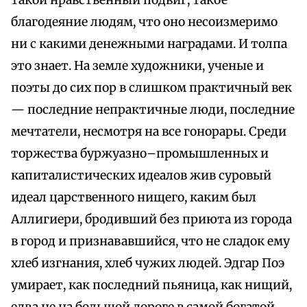
такой нравственный подвиг, такое
благодеяние людям, что оно несоизмеримо
ни с какими денежными наградами. И толпа
это знает. На земле художники, ученые и
поэты до сих пор в слишком практичный век
— последние непрактичные люди, последние
мечтатели, несмотря на все гонорары. Среди
торжества буржуазно–промышленных и
капиталистических идеалов жив суровый
идеал царственного нищего, каким был
Аллигиери, бродивший без приюта из города
в город и признававшийся, что не сладок ему
хлеб изгнания, хлеб чужих людей. Эдгар Поэ
умирает, как последний пьяница, как нищий,