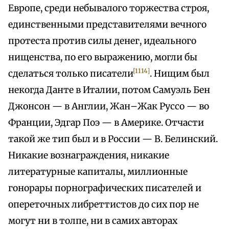
Европе, среди небывалого торжества строя,
единственными представителями вечного
протеста против силы денег, идеального
нищенства, по его выражению, могли бы
[1114]
сделаться только писатели
. Нищим был
некогда Данте в Италии, потом Самуэль Бен
Джонсон — в Англии, Жан–Жак Руссо — во
Франции, Эдгар Поэ — в Америке. Отчасти
такой же тип был и в России — В. Белинский.
Никакие вознаграждения, никакие
литературные капиталы, миллионные
гонорары порнографических писателей и
опереточных либреттистов до сих пор не
могут ни в толпе, ни в самих авторах